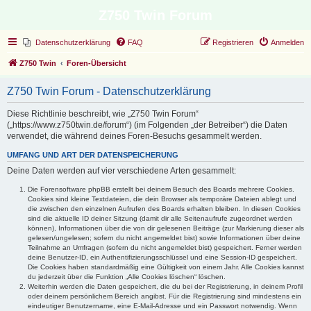
Z750 Twin Forum
Datenschutzerklärung
FAQ
Registrieren
Anmelden
Z750 Twin
Foren-Übersicht
Z750 Twin Forum - Datenschutzerklärung
Diese Richtlinie beschreibt, wie „Z750 Twin Forum“
(„https://www.z750twin.de/forum“) (im Folgenden „der Betreiber“) die Daten
verwendet, die während deines Foren-Besuchs gesammelt werden.
UMFANG UND ART DER DATENSPEICHERUNG
Deine Daten werden auf vier verschiedene Arten gesammelt:
Die Forensoftware phpBB erstellt bei deinem Besuch des Boards mehrere Cookies.
Cookies sind kleine Textdateien, die dein Browser als temporäre Dateien ablegt und
die zwischen den einzelnen Aufrufen des Boards erhalten bleiben. In diesen Cookies
sind die aktuelle ID deiner Sitzung (damit dir alle Seitenaufrufe zugeordnet werden
können), Informationen über die von dir gelesenen Beiträge (zur Markierung dieser als
gelesen/ungelesen; sofern du nicht angemeldet bist) sowie Informationen über deine
Teilnahme an Umfragen (sofern du nicht angemeldet bist) gespeichert. Ferner werden
deine Benutzer-ID, ein Authentifizierungsschlüssel und eine Session-ID gespeichert.
Die Cookies haben standardmäßig eine Gültigkeit von einem Jahr. Alle Cookies kannst
du jederzeit über die Funktion „Alle Cookies löschen“ löschen.
Weiterhin werden die Daten gespeichert, die du bei der Registrierung, in deinem Profil
oder deinem persönlichem Bereich angibst. Für die Registrierung sind mindestens ein
eindeutiger Benutzername, eine E-Mail-Adresse und ein Passwort notwendig. Wenn