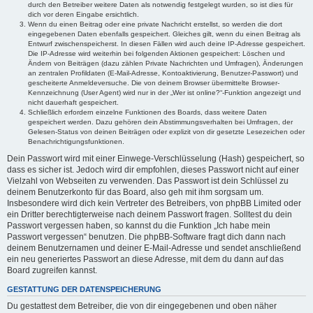
durch den Betreiber weitere Daten als notwendig festgelegt wurden, so ist dies für
dich vor deren Eingabe ersichtlich.
Wenn du einen Beitrag oder eine private Nachricht erstellst, so werden die dort
eingegebenen Daten ebenfalls gespeichert. Gleiches gilt, wenn du einen Beitrag als
Entwurf zwischenspeicherst. In diesen Fällen wird auch deine IP-Adresse gespeichert.
Die IP-Adresse wird weiterhin bei folgenden Aktionen gespeichert: Löschen und
Ändern von Beiträgen (dazu zählen Private Nachrichten und Umfragen), Änderungen
an zentralen Profildaten (E-Mail-Adresse, Kontoaktivierung, Benutzer-Passwort) und
gescheiterte Anmeldeversuche. Die von deinem Browser übermittelte Browser-
Kennzeichnung (User Agent) wird nur in der „Wer ist online?“-Funktion angezeigt und
nicht dauerhaft gespeichert.
Schließlich erfordern einzelne Funktionen des Boards, dass weitere Daten
gespeichert werden. Dazu gehören dein Abstimmungsverhalten bei Umfragen, der
Gelesen-Status von deinen Beiträgen oder explizit von dir gesetzte Lesezeichen oder
Benachrichtigungsfunktionen.
Dein Passwort wird mit einer Einwege-Verschlüsselung (Hash) gespeichert, so
dass es sicher ist. Jedoch wird dir empfohlen, dieses Passwort nicht auf einer
Vielzahl von Webseiten zu verwenden. Das Passwort ist dein Schlüssel zu
deinem Benutzerkonto für das Board, also geh mit ihm sorgsam um.
Insbesondere wird dich kein Vertreter des Betreibers, von phpBB Limited oder
ein Dritter berechtigterweise nach deinem Passwort fragen. Solltest du dein
Passwort vergessen haben, so kannst du die Funktion „Ich habe mein
Passwort vergessen“ benutzen. Die phpBB-Software fragt dich dann nach
deinem Benutzernamen und deiner E-Mail-Adresse und sendet anschließend
ein neu generiertes Passwort an diese Adresse, mit dem du dann auf das
Board zugreifen kannst.
GESTATTUNG DER DATENSPEICHERUNG
Du gestattest dem Betreiber, die von dir eingegebenen und oben näher