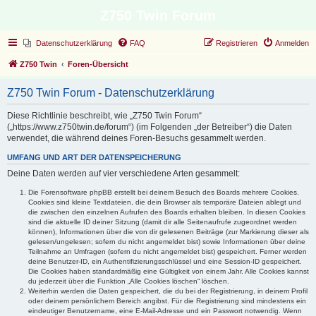
Z750 Twin Forum
Datenschutzerklärung
FAQ
Registrieren
Anmelden
Z750 Twin
Foren-Übersicht
Z750 Twin Forum - Datenschutzerklärung
Diese Richtlinie beschreibt, wie „Z750 Twin Forum“
(„https://www.z750twin.de/forum“) (im Folgenden „der Betreiber“) die Daten
verwendet, die während deines Foren-Besuchs gesammelt werden.
UMFANG UND ART DER DATENSPEICHERUNG
Deine Daten werden auf vier verschiedene Arten gesammelt:
Die Forensoftware phpBB erstellt bei deinem Besuch des Boards mehrere Cookies.
Cookies sind kleine Textdateien, die dein Browser als temporäre Dateien ablegt und
die zwischen den einzelnen Aufrufen des Boards erhalten bleiben. In diesen Cookies
sind die aktuelle ID deiner Sitzung (damit dir alle Seitenaufrufe zugeordnet werden
können), Informationen über die von dir gelesenen Beiträge (zur Markierung dieser als
gelesen/ungelesen; sofern du nicht angemeldet bist) sowie Informationen über deine
Teilnahme an Umfragen (sofern du nicht angemeldet bist) gespeichert. Ferner werden
deine Benutzer-ID, ein Authentifizierungsschlüssel und eine Session-ID gespeichert.
Die Cookies haben standardmäßig eine Gültigkeit von einem Jahr. Alle Cookies kannst
du jederzeit über die Funktion „Alle Cookies löschen“ löschen.
Weiterhin werden die Daten gespeichert, die du bei der Registrierung, in deinem Profil
oder deinem persönlichem Bereich angibst. Für die Registrierung sind mindestens ein
eindeutiger Benutzername, eine E-Mail-Adresse und ein Passwort notwendig. Wenn