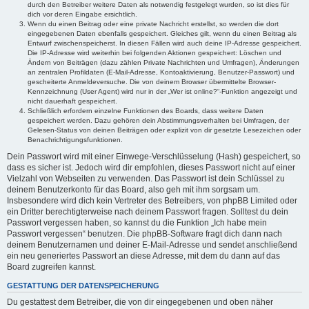
durch den Betreiber weitere Daten als notwendig festgelegt wurden, so ist dies für
dich vor deren Eingabe ersichtlich.
Wenn du einen Beitrag oder eine private Nachricht erstellst, so werden die dort
eingegebenen Daten ebenfalls gespeichert. Gleiches gilt, wenn du einen Beitrag als
Entwurf zwischenspeicherst. In diesen Fällen wird auch deine IP-Adresse gespeichert.
Die IP-Adresse wird weiterhin bei folgenden Aktionen gespeichert: Löschen und
Ändern von Beiträgen (dazu zählen Private Nachrichten und Umfragen), Änderungen
an zentralen Profildaten (E-Mail-Adresse, Kontoaktivierung, Benutzer-Passwort) und
gescheiterte Anmeldeversuche. Die von deinem Browser übermittelte Browser-
Kennzeichnung (User Agent) wird nur in der „Wer ist online?“-Funktion angezeigt und
nicht dauerhaft gespeichert.
Schließlich erfordern einzelne Funktionen des Boards, dass weitere Daten
gespeichert werden. Dazu gehören dein Abstimmungsverhalten bei Umfragen, der
Gelesen-Status von deinen Beiträgen oder explizit von dir gesetzte Lesezeichen oder
Benachrichtigungsfunktionen.
Dein Passwort wird mit einer Einwege-Verschlüsselung (Hash) gespeichert, so
dass es sicher ist. Jedoch wird dir empfohlen, dieses Passwort nicht auf einer
Vielzahl von Webseiten zu verwenden. Das Passwort ist dein Schlüssel zu
deinem Benutzerkonto für das Board, also geh mit ihm sorgsam um.
Insbesondere wird dich kein Vertreter des Betreibers, von phpBB Limited oder
ein Dritter berechtigterweise nach deinem Passwort fragen. Solltest du dein
Passwort vergessen haben, so kannst du die Funktion „Ich habe mein
Passwort vergessen“ benutzen. Die phpBB-Software fragt dich dann nach
deinem Benutzernamen und deiner E-Mail-Adresse und sendet anschließend
ein neu generiertes Passwort an diese Adresse, mit dem du dann auf das
Board zugreifen kannst.
GESTATTUNG DER DATENSPEICHERUNG
Du gestattest dem Betreiber, die von dir eingegebenen und oben näher