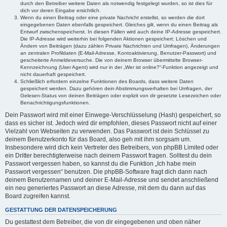
durch den Betreiber weitere Daten als notwendig festgelegt wurden, so ist dies für
dich vor deren Eingabe ersichtlich.
Wenn du einen Beitrag oder eine private Nachricht erstellst, so werden die dort
eingegebenen Daten ebenfalls gespeichert. Gleiches gilt, wenn du einen Beitrag als
Entwurf zwischenspeicherst. In diesen Fällen wird auch deine IP-Adresse gespeichert.
Die IP-Adresse wird weiterhin bei folgenden Aktionen gespeichert: Löschen und
Ändern von Beiträgen (dazu zählen Private Nachrichten und Umfragen), Änderungen
an zentralen Profildaten (E-Mail-Adresse, Kontoaktivierung, Benutzer-Passwort) und
gescheiterte Anmeldeversuche. Die von deinem Browser übermittelte Browser-
Kennzeichnung (User Agent) wird nur in der „Wer ist online?“-Funktion angezeigt und
nicht dauerhaft gespeichert.
Schließlich erfordern einzelne Funktionen des Boards, dass weitere Daten
gespeichert werden. Dazu gehören dein Abstimmungsverhalten bei Umfragen, der
Gelesen-Status von deinen Beiträgen oder explizit von dir gesetzte Lesezeichen oder
Benachrichtigungsfunktionen.
Dein Passwort wird mit einer Einwege-Verschlüsselung (Hash) gespeichert, so
dass es sicher ist. Jedoch wird dir empfohlen, dieses Passwort nicht auf einer
Vielzahl von Webseiten zu verwenden. Das Passwort ist dein Schlüssel zu
deinem Benutzerkonto für das Board, also geh mit ihm sorgsam um.
Insbesondere wird dich kein Vertreter des Betreibers, von phpBB Limited oder
ein Dritter berechtigterweise nach deinem Passwort fragen. Solltest du dein
Passwort vergessen haben, so kannst du die Funktion „Ich habe mein
Passwort vergessen“ benutzen. Die phpBB-Software fragt dich dann nach
deinem Benutzernamen und deiner E-Mail-Adresse und sendet anschließend
ein neu generiertes Passwort an diese Adresse, mit dem du dann auf das
Board zugreifen kannst.
GESTATTUNG DER DATENSPEICHERUNG
Du gestattest dem Betreiber, die von dir eingegebenen und oben näher