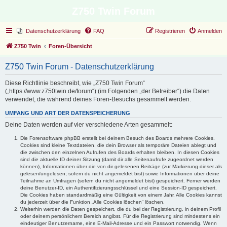
Z750 Twin Forum
Datenschutzerklärung
FAQ
Registrieren
Anmelden
Z750 Twin
Foren-Übersicht
Z750 Twin Forum - Datenschutzerklärung
Diese Richtlinie beschreibt, wie „Z750 Twin Forum“
(„https://www.z750twin.de/forum“) (im Folgenden „der Betreiber“) die Daten
verwendet, die während deines Foren-Besuchs gesammelt werden.
UMFANG UND ART DER DATENSPEICHERUNG
Deine Daten werden auf vier verschiedene Arten gesammelt:
Die Forensoftware phpBB erstellt bei deinem Besuch des Boards mehrere Cookies.
Cookies sind kleine Textdateien, die dein Browser als temporäre Dateien ablegt und
die zwischen den einzelnen Aufrufen des Boards erhalten bleiben. In diesen Cookies
sind die aktuelle ID deiner Sitzung (damit dir alle Seitenaufrufe zugeordnet werden
können), Informationen über die von dir gelesenen Beiträge (zur Markierung dieser als
gelesen/ungelesen; sofern du nicht angemeldet bist) sowie Informationen über deine
Teilnahme an Umfragen (sofern du nicht angemeldet bist) gespeichert. Ferner werden
deine Benutzer-ID, ein Authentifizierungsschlüssel und eine Session-ID gespeichert.
Die Cookies haben standardmäßig eine Gültigkeit von einem Jahr. Alle Cookies kannst
du jederzeit über die Funktion „Alle Cookies löschen“ löschen.
Weiterhin werden die Daten gespeichert, die du bei der Registrierung, in deinem Profil
oder deinem persönlichem Bereich angibst. Für die Registrierung sind mindestens ein
eindeutiger Benutzername, eine E-Mail-Adresse und ein Passwort notwendig. Wenn