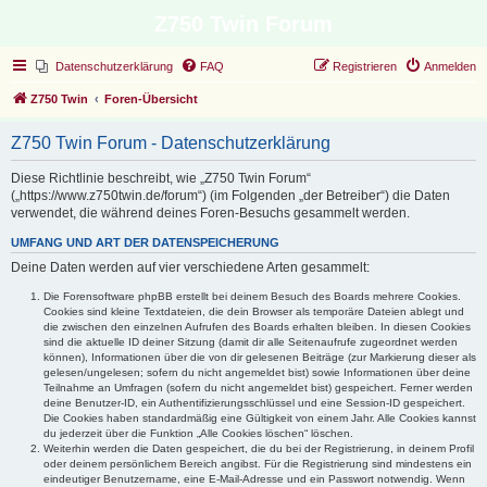
Z750 Twin Forum
Datenschutzerklärung
FAQ
Registrieren
Anmelden
Z750 Twin
Foren-Übersicht
Z750 Twin Forum - Datenschutzerklärung
Diese Richtlinie beschreibt, wie „Z750 Twin Forum“
(„https://www.z750twin.de/forum“) (im Folgenden „der Betreiber“) die Daten
verwendet, die während deines Foren-Besuchs gesammelt werden.
UMFANG UND ART DER DATENSPEICHERUNG
Deine Daten werden auf vier verschiedene Arten gesammelt:
Die Forensoftware phpBB erstellt bei deinem Besuch des Boards mehrere Cookies.
Cookies sind kleine Textdateien, die dein Browser als temporäre Dateien ablegt und
die zwischen den einzelnen Aufrufen des Boards erhalten bleiben. In diesen Cookies
sind die aktuelle ID deiner Sitzung (damit dir alle Seitenaufrufe zugeordnet werden
können), Informationen über die von dir gelesenen Beiträge (zur Markierung dieser als
gelesen/ungelesen; sofern du nicht angemeldet bist) sowie Informationen über deine
Teilnahme an Umfragen (sofern du nicht angemeldet bist) gespeichert. Ferner werden
deine Benutzer-ID, ein Authentifizierungsschlüssel und eine Session-ID gespeichert.
Die Cookies haben standardmäßig eine Gültigkeit von einem Jahr. Alle Cookies kannst
du jederzeit über die Funktion „Alle Cookies löschen“ löschen.
Weiterhin werden die Daten gespeichert, die du bei der Registrierung, in deinem Profil
oder deinem persönlichem Bereich angibst. Für die Registrierung sind mindestens ein
eindeutiger Benutzername, eine E-Mail-Adresse und ein Passwort notwendig. Wenn