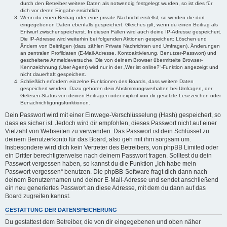
durch den Betreiber weitere Daten als notwendig festgelegt wurden, so ist dies für
dich vor deren Eingabe ersichtlich.
Wenn du einen Beitrag oder eine private Nachricht erstellst, so werden die dort
eingegebenen Daten ebenfalls gespeichert. Gleiches gilt, wenn du einen Beitrag als
Entwurf zwischenspeicherst. In diesen Fällen wird auch deine IP-Adresse gespeichert.
Die IP-Adresse wird weiterhin bei folgenden Aktionen gespeichert: Löschen und
Ändern von Beiträgen (dazu zählen Private Nachrichten und Umfragen), Änderungen
an zentralen Profildaten (E-Mail-Adresse, Kontoaktivierung, Benutzer-Passwort) und
gescheiterte Anmeldeversuche. Die von deinem Browser übermittelte Browser-
Kennzeichnung (User Agent) wird nur in der „Wer ist online?“-Funktion angezeigt und
nicht dauerhaft gespeichert.
Schließlich erfordern einzelne Funktionen des Boards, dass weitere Daten
gespeichert werden. Dazu gehören dein Abstimmungsverhalten bei Umfragen, der
Gelesen-Status von deinen Beiträgen oder explizit von dir gesetzte Lesezeichen oder
Benachrichtigungsfunktionen.
Dein Passwort wird mit einer Einwege-Verschlüsselung (Hash) gespeichert, so
dass es sicher ist. Jedoch wird dir empfohlen, dieses Passwort nicht auf einer
Vielzahl von Webseiten zu verwenden. Das Passwort ist dein Schlüssel zu
deinem Benutzerkonto für das Board, also geh mit ihm sorgsam um.
Insbesondere wird dich kein Vertreter des Betreibers, von phpBB Limited oder
ein Dritter berechtigterweise nach deinem Passwort fragen. Solltest du dein
Passwort vergessen haben, so kannst du die Funktion „Ich habe mein
Passwort vergessen“ benutzen. Die phpBB-Software fragt dich dann nach
deinem Benutzernamen und deiner E-Mail-Adresse und sendet anschließend
ein neu generiertes Passwort an diese Adresse, mit dem du dann auf das
Board zugreifen kannst.
GESTATTUNG DER DATENSPEICHERUNG
Du gestattest dem Betreiber, die von dir eingegebenen und oben näher