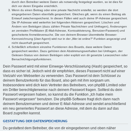
durch den Betreiber weitere Daten als notwendig festgelegt wurden, so ist dies für
dich vor deren Eingabe ersichtlich.
Wenn du einen Beitrag oder eine private Nachricht erstellst, so werden die dort
eingegebenen Daten ebenfalls gespeichert. Gleiches gilt, wenn du einen Beitrag als
Entwurf zwischenspeicherst. In diesen Fällen wird auch deine IP-Adresse gespeichert.
Die IP-Adresse wird weiterhin bei folgenden Aktionen gespeichert: Löschen und
Ändern von Beiträgen (dazu zählen Private Nachrichten und Umfragen), Änderungen
an zentralen Profildaten (E-Mail-Adresse, Kontoaktivierung, Benutzer-Passwort) und
gescheiterte Anmeldeversuche. Die von deinem Browser übermittelte Browser-
Kennzeichnung (User Agent) wird nur in der „Wer ist online?“-Funktion angezeigt und
nicht dauerhaft gespeichert.
Schließlich erfordern einzelne Funktionen des Boards, dass weitere Daten
gespeichert werden. Dazu gehören dein Abstimmungsverhalten bei Umfragen, der
Gelesen-Status von deinen Beiträgen oder explizit von dir gesetzte Lesezeichen oder
Benachrichtigungsfunktionen.
Dein Passwort wird mit einer Einwege-Verschlüsselung (Hash) gespeichert, so
dass es sicher ist. Jedoch wird dir empfohlen, dieses Passwort nicht auf einer
Vielzahl von Webseiten zu verwenden. Das Passwort ist dein Schlüssel zu
deinem Benutzerkonto für das Board, also geh mit ihm sorgsam um.
Insbesondere wird dich kein Vertreter des Betreibers, von phpBB Limited oder
ein Dritter berechtigterweise nach deinem Passwort fragen. Solltest du dein
Passwort vergessen haben, so kannst du die Funktion „Ich habe mein
Passwort vergessen“ benutzen. Die phpBB-Software fragt dich dann nach
deinem Benutzernamen und deiner E-Mail-Adresse und sendet anschließend
ein neu generiertes Passwort an diese Adresse, mit dem du dann auf das
Board zugreifen kannst.
GESTATTUNG DER DATENSPEICHERUNG
Du gestattest dem Betreiber, die von dir eingegebenen und oben näher