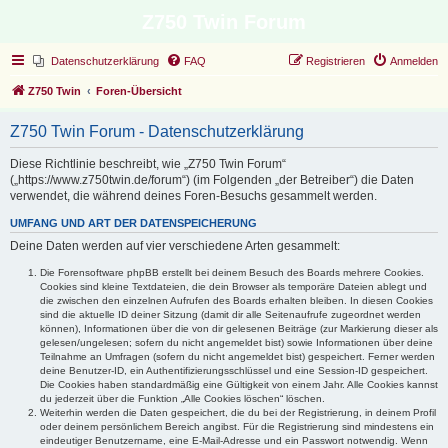
Z750 Twin Forum
Datenschutzerklärung
FAQ
Registrieren
Anmelden
Z750 Twin
Foren-Übersicht
Z750 Twin Forum - Datenschutzerklärung
Diese Richtlinie beschreibt, wie „Z750 Twin Forum“
(„https://www.z750twin.de/forum“) (im Folgenden „der Betreiber“) die Daten
verwendet, die während deines Foren-Besuchs gesammelt werden.
UMFANG UND ART DER DATENSPEICHERUNG
Deine Daten werden auf vier verschiedene Arten gesammelt:
Die Forensoftware phpBB erstellt bei deinem Besuch des Boards mehrere Cookies.
Cookies sind kleine Textdateien, die dein Browser als temporäre Dateien ablegt und
die zwischen den einzelnen Aufrufen des Boards erhalten bleiben. In diesen Cookies
sind die aktuelle ID deiner Sitzung (damit dir alle Seitenaufrufe zugeordnet werden
können), Informationen über die von dir gelesenen Beiträge (zur Markierung dieser als
gelesen/ungelesen; sofern du nicht angemeldet bist) sowie Informationen über deine
Teilnahme an Umfragen (sofern du nicht angemeldet bist) gespeichert. Ferner werden
deine Benutzer-ID, ein Authentifizierungsschlüssel und eine Session-ID gespeichert.
Die Cookies haben standardmäßig eine Gültigkeit von einem Jahr. Alle Cookies kannst
du jederzeit über die Funktion „Alle Cookies löschen“ löschen.
Weiterhin werden die Daten gespeichert, die du bei der Registrierung, in deinem Profil
oder deinem persönlichem Bereich angibst. Für die Registrierung sind mindestens ein
eindeutiger Benutzername, eine E-Mail-Adresse und ein Passwort notwendig. Wenn