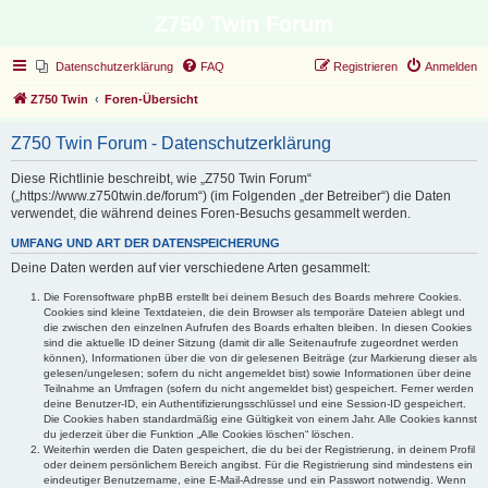
Z750 Twin Forum
Datenschutzerklärung
FAQ
Registrieren
Anmelden
Z750 Twin
Foren-Übersicht
Z750 Twin Forum - Datenschutzerklärung
Diese Richtlinie beschreibt, wie „Z750 Twin Forum“
(„https://www.z750twin.de/forum“) (im Folgenden „der Betreiber“) die Daten
verwendet, die während deines Foren-Besuchs gesammelt werden.
UMFANG UND ART DER DATENSPEICHERUNG
Deine Daten werden auf vier verschiedene Arten gesammelt:
Die Forensoftware phpBB erstellt bei deinem Besuch des Boards mehrere Cookies.
Cookies sind kleine Textdateien, die dein Browser als temporäre Dateien ablegt und
die zwischen den einzelnen Aufrufen des Boards erhalten bleiben. In diesen Cookies
sind die aktuelle ID deiner Sitzung (damit dir alle Seitenaufrufe zugeordnet werden
können), Informationen über die von dir gelesenen Beiträge (zur Markierung dieser als
gelesen/ungelesen; sofern du nicht angemeldet bist) sowie Informationen über deine
Teilnahme an Umfragen (sofern du nicht angemeldet bist) gespeichert. Ferner werden
deine Benutzer-ID, ein Authentifizierungsschlüssel und eine Session-ID gespeichert.
Die Cookies haben standardmäßig eine Gültigkeit von einem Jahr. Alle Cookies kannst
du jederzeit über die Funktion „Alle Cookies löschen“ löschen.
Weiterhin werden die Daten gespeichert, die du bei der Registrierung, in deinem Profil
oder deinem persönlichem Bereich angibst. Für die Registrierung sind mindestens ein
eindeutiger Benutzername, eine E-Mail-Adresse und ein Passwort notwendig. Wenn