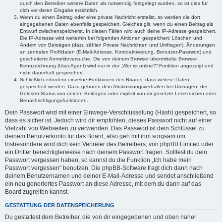
durch den Betreiber weitere Daten als notwendig festgelegt wurden, so ist dies für
dich vor deren Eingabe ersichtlich.
Wenn du einen Beitrag oder eine private Nachricht erstellst, so werden die dort
eingegebenen Daten ebenfalls gespeichert. Gleiches gilt, wenn du einen Beitrag als
Entwurf zwischenspeicherst. In diesen Fällen wird auch deine IP-Adresse gespeichert.
Die IP-Adresse wird weiterhin bei folgenden Aktionen gespeichert: Löschen und
Ändern von Beiträgen (dazu zählen Private Nachrichten und Umfragen), Änderungen
an zentralen Profildaten (E-Mail-Adresse, Kontoaktivierung, Benutzer-Passwort) und
gescheiterte Anmeldeversuche. Die von deinem Browser übermittelte Browser-
Kennzeichnung (User Agent) wird nur in der „Wer ist online?“-Funktion angezeigt und
nicht dauerhaft gespeichert.
Schließlich erfordern einzelne Funktionen des Boards, dass weitere Daten
gespeichert werden. Dazu gehören dein Abstimmungsverhalten bei Umfragen, der
Gelesen-Status von deinen Beiträgen oder explizit von dir gesetzte Lesezeichen oder
Benachrichtigungsfunktionen.
Dein Passwort wird mit einer Einwege-Verschlüsselung (Hash) gespeichert, so
dass es sicher ist. Jedoch wird dir empfohlen, dieses Passwort nicht auf einer
Vielzahl von Webseiten zu verwenden. Das Passwort ist dein Schlüssel zu
deinem Benutzerkonto für das Board, also geh mit ihm sorgsam um.
Insbesondere wird dich kein Vertreter des Betreibers, von phpBB Limited oder
ein Dritter berechtigterweise nach deinem Passwort fragen. Solltest du dein
Passwort vergessen haben, so kannst du die Funktion „Ich habe mein
Passwort vergessen“ benutzen. Die phpBB-Software fragt dich dann nach
deinem Benutzernamen und deiner E-Mail-Adresse und sendet anschließend
ein neu generiertes Passwort an diese Adresse, mit dem du dann auf das
Board zugreifen kannst.
GESTATTUNG DER DATENSPEICHERUNG
Du gestattest dem Betreiber, die von dir eingegebenen und oben näher