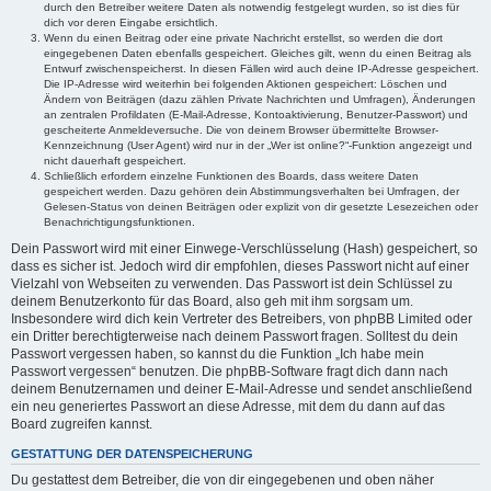
durch den Betreiber weitere Daten als notwendig festgelegt wurden, so ist dies für
dich vor deren Eingabe ersichtlich.
Wenn du einen Beitrag oder eine private Nachricht erstellst, so werden die dort
eingegebenen Daten ebenfalls gespeichert. Gleiches gilt, wenn du einen Beitrag als
Entwurf zwischenspeicherst. In diesen Fällen wird auch deine IP-Adresse gespeichert.
Die IP-Adresse wird weiterhin bei folgenden Aktionen gespeichert: Löschen und
Ändern von Beiträgen (dazu zählen Private Nachrichten und Umfragen), Änderungen
an zentralen Profildaten (E-Mail-Adresse, Kontoaktivierung, Benutzer-Passwort) und
gescheiterte Anmeldeversuche. Die von deinem Browser übermittelte Browser-
Kennzeichnung (User Agent) wird nur in der „Wer ist online?“-Funktion angezeigt und
nicht dauerhaft gespeichert.
Schließlich erfordern einzelne Funktionen des Boards, dass weitere Daten
gespeichert werden. Dazu gehören dein Abstimmungsverhalten bei Umfragen, der
Gelesen-Status von deinen Beiträgen oder explizit von dir gesetzte Lesezeichen oder
Benachrichtigungsfunktionen.
Dein Passwort wird mit einer Einwege-Verschlüsselung (Hash) gespeichert, so
dass es sicher ist. Jedoch wird dir empfohlen, dieses Passwort nicht auf einer
Vielzahl von Webseiten zu verwenden. Das Passwort ist dein Schlüssel zu
deinem Benutzerkonto für das Board, also geh mit ihm sorgsam um.
Insbesondere wird dich kein Vertreter des Betreibers, von phpBB Limited oder
ein Dritter berechtigterweise nach deinem Passwort fragen. Solltest du dein
Passwort vergessen haben, so kannst du die Funktion „Ich habe mein
Passwort vergessen“ benutzen. Die phpBB-Software fragt dich dann nach
deinem Benutzernamen und deiner E-Mail-Adresse und sendet anschließend
ein neu generiertes Passwort an diese Adresse, mit dem du dann auf das
Board zugreifen kannst.
GESTATTUNG DER DATENSPEICHERUNG
Du gestattest dem Betreiber, die von dir eingegebenen und oben näher