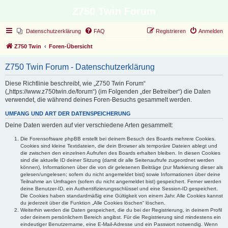
Z750 Twin Forum
Datenschutzerklärung
FAQ
Registrieren
Anmelden
Z750 Twin
Foren-Übersicht
Z750 Twin Forum - Datenschutzerklärung
Diese Richtlinie beschreibt, wie „Z750 Twin Forum“
(„https://www.z750twin.de/forum“) (im Folgenden „der Betreiber“) die Daten
verwendet, die während deines Foren-Besuchs gesammelt werden.
UMFANG UND ART DER DATENSPEICHERUNG
Deine Daten werden auf vier verschiedene Arten gesammelt:
Die Forensoftware phpBB erstellt bei deinem Besuch des Boards mehrere Cookies.
Cookies sind kleine Textdateien, die dein Browser als temporäre Dateien ablegt und
die zwischen den einzelnen Aufrufen des Boards erhalten bleiben. In diesen Cookies
sind die aktuelle ID deiner Sitzung (damit dir alle Seitenaufrufe zugeordnet werden
können), Informationen über die von dir gelesenen Beiträge (zur Markierung dieser als
gelesen/ungelesen; sofern du nicht angemeldet bist) sowie Informationen über deine
Teilnahme an Umfragen (sofern du nicht angemeldet bist) gespeichert. Ferner werden
deine Benutzer-ID, ein Authentifizierungsschlüssel und eine Session-ID gespeichert.
Die Cookies haben standardmäßig eine Gültigkeit von einem Jahr. Alle Cookies kannst
du jederzeit über die Funktion „Alle Cookies löschen“ löschen.
Weiterhin werden die Daten gespeichert, die du bei der Registrierung, in deinem Profil
oder deinem persönlichem Bereich angibst. Für die Registrierung sind mindestens ein
eindeutiger Benutzername, eine E-Mail-Adresse und ein Passwort notwendig. Wenn