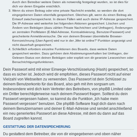
durch den Betreiber weitere Daten als notwendig festgelegt wurden, so ist dies für
dich vor deren Eingabe ersichtlich.
Wenn du einen Beitrag oder eine private Nachricht erstellst, so werden die dort
eingegebenen Daten ebenfalls gespeichert. Gleiches gilt, wenn du einen Beitrag als
Entwurf zwischenspeicherst. In diesen Fällen wird auch deine IP-Adresse gespeichert.
Die IP-Adresse wird weiterhin bei folgenden Aktionen gespeichert: Löschen und
Ändern von Beiträgen (dazu zählen Private Nachrichten und Umfragen), Änderungen
an zentralen Profildaten (E-Mail-Adresse, Kontoaktivierung, Benutzer-Passwort) und
gescheiterte Anmeldeversuche. Die von deinem Browser übermittelte Browser-
Kennzeichnung (User Agent) wird nur in der „Wer ist online?“-Funktion angezeigt und
nicht dauerhaft gespeichert.
Schließlich erfordern einzelne Funktionen des Boards, dass weitere Daten
gespeichert werden. Dazu gehören dein Abstimmungsverhalten bei Umfragen, der
Gelesen-Status von deinen Beiträgen oder explizit von dir gesetzte Lesezeichen oder
Benachrichtigungsfunktionen.
Dein Passwort wird mit einer Einwege-Verschlüsselung (Hash) gespeichert, so
dass es sicher ist. Jedoch wird dir empfohlen, dieses Passwort nicht auf einer
Vielzahl von Webseiten zu verwenden. Das Passwort ist dein Schlüssel zu
deinem Benutzerkonto für das Board, also geh mit ihm sorgsam um.
Insbesondere wird dich kein Vertreter des Betreibers, von phpBB Limited oder
ein Dritter berechtigterweise nach deinem Passwort fragen. Solltest du dein
Passwort vergessen haben, so kannst du die Funktion „Ich habe mein
Passwort vergessen“ benutzen. Die phpBB-Software fragt dich dann nach
deinem Benutzernamen und deiner E-Mail-Adresse und sendet anschließend
ein neu generiertes Passwort an diese Adresse, mit dem du dann auf das
Board zugreifen kannst.
GESTATTUNG DER DATENSPEICHERUNG
Du gestattest dem Betreiber, die von dir eingegebenen und oben näher