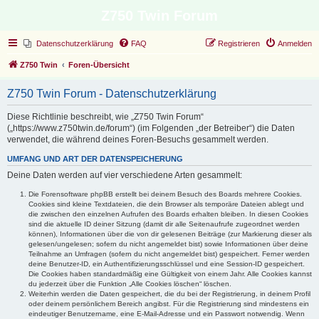
Z750 Twin Forum
Datenschutzerklärung
FAQ
Registrieren
Anmelden
Z750 Twin
Foren-Übersicht
Z750 Twin Forum - Datenschutzerklärung
Diese Richtlinie beschreibt, wie „Z750 Twin Forum“
(„https://www.z750twin.de/forum“) (im Folgenden „der Betreiber“) die Daten
verwendet, die während deines Foren-Besuchs gesammelt werden.
UMFANG UND ART DER DATENSPEICHERUNG
Deine Daten werden auf vier verschiedene Arten gesammelt:
Die Forensoftware phpBB erstellt bei deinem Besuch des Boards mehrere Cookies.
Cookies sind kleine Textdateien, die dein Browser als temporäre Dateien ablegt und
die zwischen den einzelnen Aufrufen des Boards erhalten bleiben. In diesen Cookies
sind die aktuelle ID deiner Sitzung (damit dir alle Seitenaufrufe zugeordnet werden
können), Informationen über die von dir gelesenen Beiträge (zur Markierung dieser als
gelesen/ungelesen; sofern du nicht angemeldet bist) sowie Informationen über deine
Teilnahme an Umfragen (sofern du nicht angemeldet bist) gespeichert. Ferner werden
deine Benutzer-ID, ein Authentifizierungsschlüssel und eine Session-ID gespeichert.
Die Cookies haben standardmäßig eine Gültigkeit von einem Jahr. Alle Cookies kannst
du jederzeit über die Funktion „Alle Cookies löschen“ löschen.
Weiterhin werden die Daten gespeichert, die du bei der Registrierung, in deinem Profil
oder deinem persönlichem Bereich angibst. Für die Registrierung sind mindestens ein
eindeutiger Benutzername, eine E-Mail-Adresse und ein Passwort notwendig. Wenn