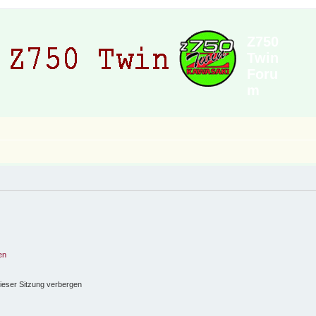
Z750
Twin
Foru
m
en
ieser Sitzung verbergen