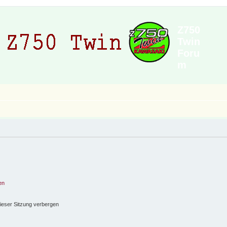
Z750
Twin
Foru
m
en
ieser Sitzung verbergen