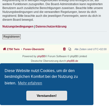
Registrierung ist in wenigen Augenblicken erledigt und ermöglicht dir, auf
weitere Funktionen zuzugreifen. Die Board-Administration kann registrierten
Benutzern auch zusätzliche Berechtigungen zuweisen. Beachte bitte unsere
Nutzungsbedingungen und die verwandten Regelungen, bevor du dich
registrierst. Bitte beachte auch die jeweiligen Forenregeln, wenn du dich in
diesem Board bewegst.
Nutzungsbedingungen
|
Datenschutzerklärung
Registrieren
Z750 Twin
Foren-Übersicht
Alle Zeiten sind
UTC+02:00
Powered by
phpBB
® Forum Software © phpBB Limited
Deutsche Übersetzung durch
phpBB.de
Datenschutz
|
Nutzungsbedingungen
Diese Website nutzt Cookies, um dir den
bestmöglichen Komfort bei der Nutzung zu
bieten.
Mehr erfahren
Verstanden!