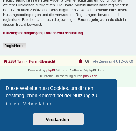
Registrierung ist in wenigen Augenblicken erledigt und ermöglicht dir, auf
weitere Funktionen zuzugreifen. Die Board-Administration kann registrierten
Benutzern auch zusätzliche Berechtigungen zuweisen. Beachte bitte unsere
Nutzungsbedingungen und die verwandten Regelungen, bevor du dich
registrierst. Bitte beachte auch die jeweiligen Forenregeln, wenn du dich in
diesem Board bewegst.
Nutzungsbedingungen
|
Datenschutzerklärung
Registrieren
Z750 Twin
Foren-Übersicht
Alle Zeiten sind
UTC+02:00
Powered by
phpBB
® Forum Software © phpBB Limited
Deutsche Übersetzung durch
phpBB.de
Datenschutz
|
Nutzungsbedingungen
Diese Website nutzt Cookies, um dir den
bestmöglichen Komfort bei der Nutzung zu
bieten.
Mehr erfahren
Verstanden!