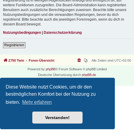
Registrierung ist in wenigen Augenblicken erledigt und ermöglicht dir, auf
weitere Funktionen zuzugreifen. Die Board-Administration kann registrierten
Benutzern auch zusätzliche Berechtigungen zuweisen. Beachte bitte unsere
Nutzungsbedingungen und die verwandten Regelungen, bevor du dich
registrierst. Bitte beachte auch die jeweiligen Forenregeln, wenn du dich in
diesem Board bewegst.
Nutzungsbedingungen
|
Datenschutzerklärung
Registrieren
Z750 Twin
Foren-Übersicht
Alle Zeiten sind
UTC+02:00
Powered by
phpBB
® Forum Software © phpBB Limited
Deutsche Übersetzung durch
phpBB.de
Datenschutz
|
Nutzungsbedingungen
Diese Website nutzt Cookies, um dir den
bestmöglichen Komfort bei der Nutzung zu
bieten.
Mehr erfahren
Verstanden!