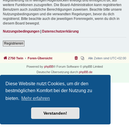
Registrierung ist in wenigen Augenblicken erledigt und ermöglicht dir, auf
weitere Funktionen zuzugreifen. Die Board-Administration kann registrierten
Benutzern auch zusätzliche Berechtigungen zuweisen. Beachte bitte unsere
Nutzungsbedingungen und die verwandten Regelungen, bevor du dich
registrierst. Bitte beachte auch die jeweiligen Forenregeln, wenn du dich in
diesem Board bewegst.
Nutzungsbedingungen
|
Datenschutzerklärung
Registrieren
Z750 Twin
Foren-Übersicht
Alle Zeiten sind
UTC+02:00
Powered by
phpBB
® Forum Software © phpBB Limited
Deutsche Übersetzung durch
phpBB.de
Datenschutz
|
Nutzungsbedingungen
Diese Website nutzt Cookies, um dir den
bestmöglichen Komfort bei der Nutzung zu
bieten.
Mehr erfahren
Verstanden!