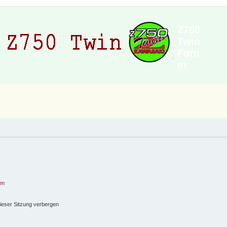
Z750
Twin
Foru
m
en
ieser Sitzung verbergen