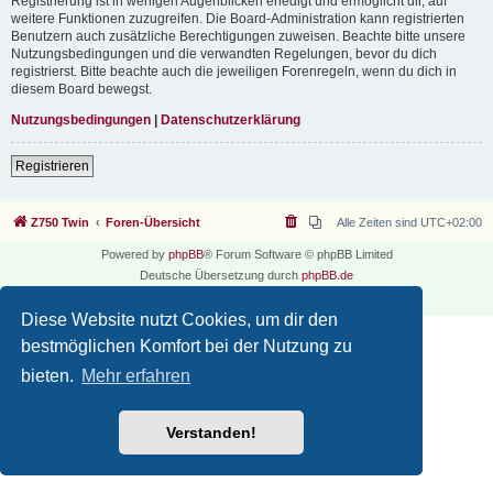
Registrierung ist in wenigen Augenblicken erledigt und ermöglicht dir, auf
weitere Funktionen zuzugreifen. Die Board-Administration kann registrierten
Benutzern auch zusätzliche Berechtigungen zuweisen. Beachte bitte unsere
Nutzungsbedingungen und die verwandten Regelungen, bevor du dich
registrierst. Bitte beachte auch die jeweiligen Forenregeln, wenn du dich in
diesem Board bewegst.
Nutzungsbedingungen
|
Datenschutzerklärung
Registrieren
Z750 Twin
Foren-Übersicht
Alle Zeiten sind
UTC+02:00
Powered by
phpBB
® Forum Software © phpBB Limited
Deutsche Übersetzung durch
phpBB.de
Datenschutz
|
Nutzungsbedingungen
Diese Website nutzt Cookies, um dir den
bestmöglichen Komfort bei der Nutzung zu
bieten.
Mehr erfahren
Verstanden!