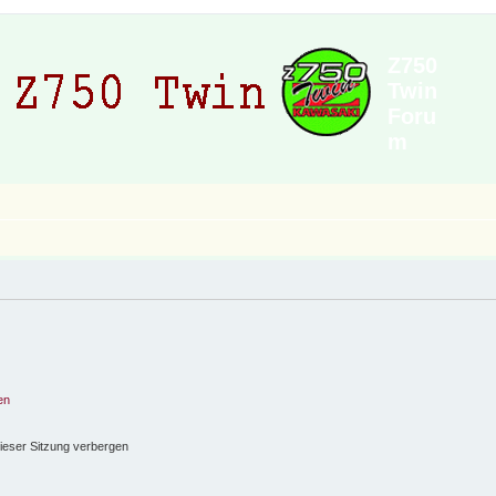
Z750
Twin
Foru
m
en
ieser Sitzung verbergen