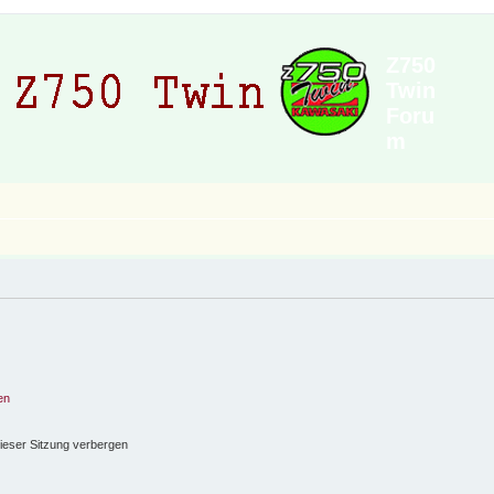
Z750
Twin
Foru
m
en
ieser Sitzung verbergen