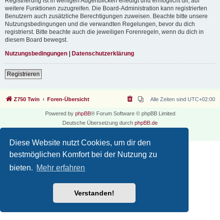
Registrierung ist in wenigen Augenblicken erledigt und ermöglicht dir, auf
weitere Funktionen zuzugreifen. Die Board-Administration kann registrierten
Benutzern auch zusätzliche Berechtigungen zuweisen. Beachte bitte unsere
Nutzungsbedingungen und die verwandten Regelungen, bevor du dich
registrierst. Bitte beachte auch die jeweiligen Forenregeln, wenn du dich in
diesem Board bewegst.
Nutzungsbedingungen
|
Datenschutzerklärung
Registrieren
Z750 Twin
Foren-Übersicht
Alle Zeiten sind
UTC+02:00
Powered by
phpBB
® Forum Software © phpBB Limited
Deutsche Übersetzung durch
phpBB.de
Datenschutz
|
Nutzungsbedingungen
Diese Website nutzt Cookies, um dir den
bestmöglichen Komfort bei der Nutzung zu
bieten.
Mehr erfahren
Verstanden!