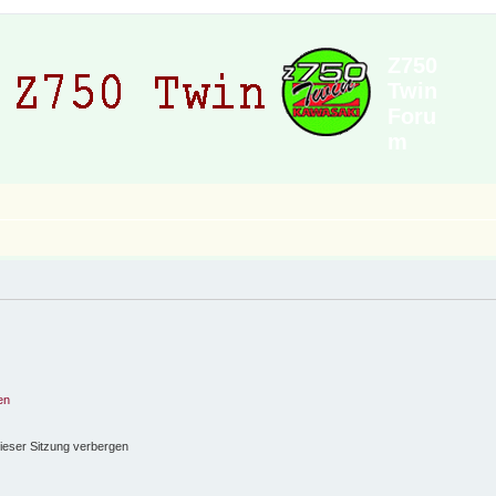
Z750
Twin
Foru
m
en
ieser Sitzung verbergen