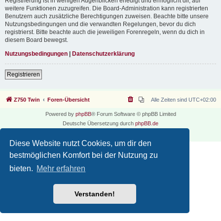
Registrierung ist in wenigen Augenblicken erledigt und ermöglicht dir, auf
weitere Funktionen zuzugreifen. Die Board-Administration kann registrierten
Benutzern auch zusätzliche Berechtigungen zuweisen. Beachte bitte unsere
Nutzungsbedingungen und die verwandten Regelungen, bevor du dich
registrierst. Bitte beachte auch die jeweiligen Forenregeln, wenn du dich in
diesem Board bewegst.
Nutzungsbedingungen
|
Datenschutzerklärung
Registrieren
Z750 Twin
Foren-Übersicht
Alle Zeiten sind
UTC+02:00
Powered by
phpBB
® Forum Software © phpBB Limited
Deutsche Übersetzung durch
phpBB.de
Datenschutz
|
Nutzungsbedingungen
Diese Website nutzt Cookies, um dir den
bestmöglichen Komfort bei der Nutzung zu
bieten.
Mehr erfahren
Verstanden!