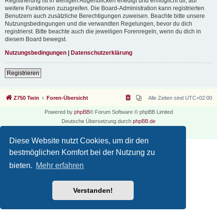
Registrierung ist in wenigen Augenblicken erledigt und ermöglicht dir, auf
weitere Funktionen zuzugreifen. Die Board-Administration kann registrierten
Benutzern auch zusätzliche Berechtigungen zuweisen. Beachte bitte unsere
Nutzungsbedingungen und die verwandten Regelungen, bevor du dich
registrierst. Bitte beachte auch die jeweiligen Forenregeln, wenn du dich in
diesem Board bewegst.
Nutzungsbedingungen
|
Datenschutzerklärung
Registrieren
Z750 Twin
Foren-Übersicht
Alle Zeiten sind
UTC+02:00
Powered by
phpBB
® Forum Software © phpBB Limited
Deutsche Übersetzung durch
phpBB.de
Datenschutz
|
Nutzungsbedingungen
Diese Website nutzt Cookies, um dir den
bestmöglichen Komfort bei der Nutzung zu
bieten.
Mehr erfahren
Verstanden!