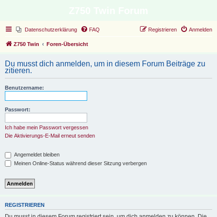
Z750 Twin Forum
Datenschutzerklärung
FAQ
Registrieren
Anmelden
Z750 Twin
Foren-Übersicht
Du musst dich anmelden, um in diesem Forum Beiträge zu
zitieren.
Benutzername:
Passwort:
Ich habe mein Passwort vergessen
Die Aktivierungs-E-Mail erneut senden
Angemeldet bleiben
Meinen Online-Status während dieser Sitzung verbergen
REGISTRIEREN
Du musst in diesem Forum registriert sein, um dich anmelden zu können. Die