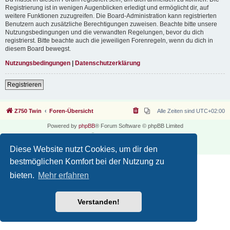
Registrierung ist in wenigen Augenblicken erledigt und ermöglicht dir, auf
weitere Funktionen zuzugreifen. Die Board-Administration kann registrierten
Benutzern auch zusätzliche Berechtigungen zuweisen. Beachte bitte unsere
Nutzungsbedingungen und die verwandten Regelungen, bevor du dich
registrierst. Bitte beachte auch die jeweiligen Forenregeln, wenn du dich in
diesem Board bewegst.
Nutzungsbedingungen
|
Datenschutzerklärung
Registrieren
Z750 Twin
Foren-Übersicht
Alle Zeiten sind
UTC+02:00
Powered by
phpBB
® Forum Software © phpBB Limited
Deutsche Übersetzung durch
phpBB.de
Datenschutz
|
Nutzungsbedingungen
Diese Website nutzt Cookies, um dir den
bestmöglichen Komfort bei der Nutzung zu
bieten.
Mehr erfahren
Verstanden!