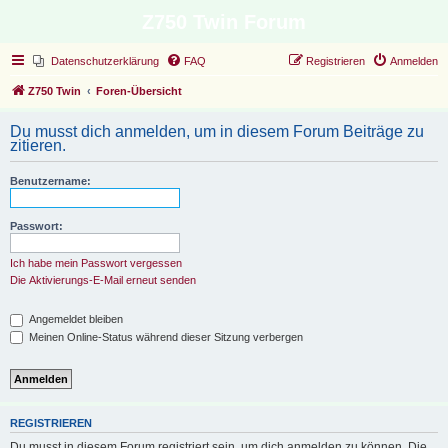
Z750 Twin Forum
Datenschutzerklärung
FAQ
Registrieren
Anmelden
Z750 Twin
Foren-Übersicht
Du musst dich anmelden, um in diesem Forum Beiträge zu
zitieren.
Benutzername:
Passwort:
Ich habe mein Passwort vergessen
Die Aktivierungs-E-Mail erneut senden
Angemeldet bleiben
Meinen Online-Status während dieser Sitzung verbergen
REGISTRIEREN
Du musst in diesem Forum registriert sein, um dich anmelden zu können. Die