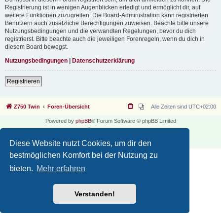
Registrierung ist in wenigen Augenblicken erledigt und ermöglicht dir, auf
weitere Funktionen zuzugreifen. Die Board-Administration kann registrierten
Benutzern auch zusätzliche Berechtigungen zuweisen. Beachte bitte unsere
Nutzungsbedingungen und die verwandten Regelungen, bevor du dich
registrierst. Bitte beachte auch die jeweiligen Forenregeln, wenn du dich in
diesem Board bewegst.
Nutzungsbedingungen
|
Datenschutzerklärung
Registrieren
Z750 Twin
Foren-Übersicht
Alle Zeiten sind
UTC+02:00
Powered by
phpBB
® Forum Software © phpBB Limited
Deutsche Übersetzung durch
phpBB.de
Datenschutz
|
Nutzungsbedingungen
Diese Website nutzt Cookies, um dir den
bestmöglichen Komfort bei der Nutzung zu
bieten.
Mehr erfahren
Verstanden!