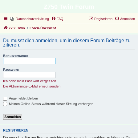
Z750 Twin Forum
Datenschutzerklärung
FAQ
Registrieren
Anmelden
Z750 Twin
Foren-Übersicht
Du musst dich anmelden, um in diesem Forum Beiträge zu
zitieren.
Benutzername:
Passwort:
Ich habe mein Passwort vergessen
Die Aktivierungs-E-Mail erneut senden
Angemeldet bleiben
Meinen Online-Status während dieser Sitzung verbergen
REGISTRIEREN
Du musst in diesem Forum registriert sein, um dich anmelden zu können. Die