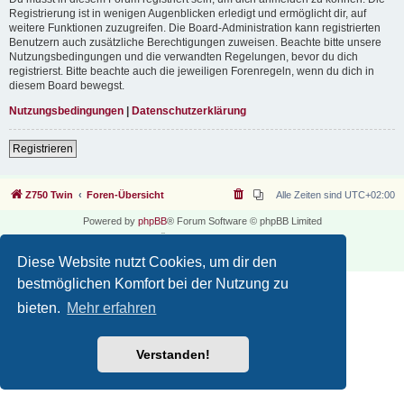
Registrierung ist in wenigen Augenblicken erledigt und ermöglicht dir, auf
weitere Funktionen zuzugreifen. Die Board-Administration kann registrierten
Benutzern auch zusätzliche Berechtigungen zuweisen. Beachte bitte unsere
Nutzungsbedingungen und die verwandten Regelungen, bevor du dich
registrierst. Bitte beachte auch die jeweiligen Forenregeln, wenn du dich in
diesem Board bewegst.
Nutzungsbedingungen
|
Datenschutzerklärung
Registrieren
Z750 Twin
Foren-Übersicht
Alle Zeiten sind
UTC+02:00
Powered by
phpBB
® Forum Software © phpBB Limited
Deutsche Übersetzung durch
phpBB.de
Datenschutz
|
Nutzungsbedingungen
Diese Website nutzt Cookies, um dir den
bestmöglichen Komfort bei der Nutzung zu
bieten.
Mehr erfahren
Verstanden!