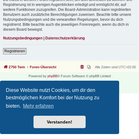
Registrierung ist in wenigen Augenblicken erledigt und ermöglicht dir, auf
weitere Funktionen zuzugreifen. Die Board-Administration kann registrierten
Benutzern auch zusätzliche Berechtigungen zuweisen. Beachte bitte unsere
Nutzungsbedingungen und die verwandten Regelungen, bevor du dich
registrierst. Bitte beachte auch die jeweiligen Forenregeln, wenn du dich in
diesem Board bewegst.
Nutzungsbedingungen
|
Datenschutzerklärung
Registrieren
Z750 Twin
Foren-Übersicht
Alle Zeiten sind
UTC+02:00
Powered by
phpBB
® Forum Software © phpBB Limited
Deutsche Übersetzung durch
phpBB.de
Datenschutz
|
Nutzungsbedingungen
Diese Website nutzt Cookies, um dir den
bestmöglichen Komfort bei der Nutzung zu
bieten.
Mehr erfahren
Verstanden!