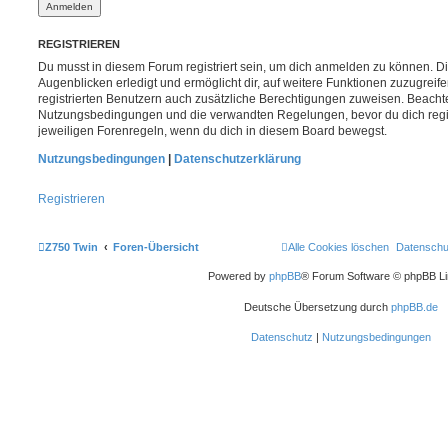
REGISTRIEREN
Du musst in diesem Forum registriert sein, um dich anmelden zu können. Di
Augenblicken erledigt und ermöglicht dir, auf weitere Funktionen zuzugreif
registrierten Benutzern auch zusätzliche Berechtigungen zuweisen. Beachte
Nutzungsbedingungen und die verwandten Regelungen, bevor du dich registr
jeweiligen Forenregeln, wenn du dich in diesem Board bewegst.
Nutzungsbedingungen
|
Datenschutzerklärung
Registrieren
Z750 Twin
Foren-Übersicht
Alle Cookies löschen
Datenschu
Powered by
phpBB
® Forum Software © phpBB Li
Deutsche Übersetzung durch
phpBB.de
Datenschutz
|
Nutzungsbedingungen