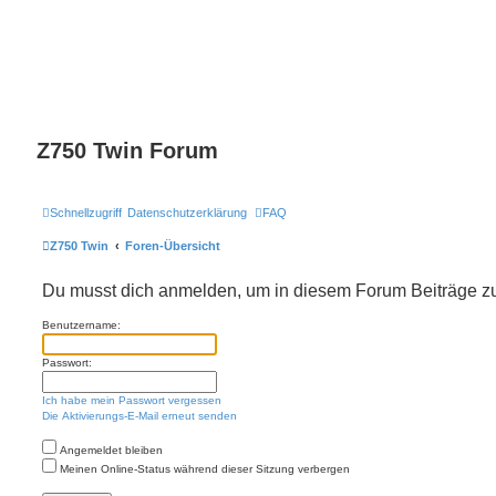
Z750 Twin Forum
Schnellzugriff
Datenschutzerklärung
FAQ
Z750 Twin
Foren-Übersicht
Du musst dich anmelden, um in diesem Forum Beiträge zu 
Benutzername:
Passwort:
Ich habe mein Passwort vergessen
Die Aktivierungs-E-Mail erneut senden
Angemeldet bleiben
Meinen Online-Status während dieser Sitzung verbergen