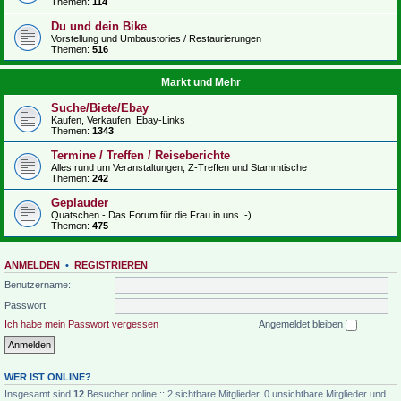
Themen:
114
Du und dein Bike
Vorstellung und Umbaustories / Restaurierungen
Themen:
516
Markt und Mehr
Suche/Biete/Ebay
Kaufen, Verkaufen, Ebay-Links
Themen:
1343
Termine / Treffen / Reiseberichte
Alles rund um Veranstaltungen, Z-Treffen und Stammtische
Themen:
242
Geplauder
Quatschen - Das Forum für die Frau in uns :-)
Themen:
475
ANMELDEN
•
REGISTRIEREN
Benutzername:
Passwort:
Ich habe mein Passwort vergessen
Angemeldet bleiben
WER IST ONLINE?
Insgesamt sind
12
Besucher online :: 2 sichtbare Mitglieder, 0 unsichtbare Mitglieder und