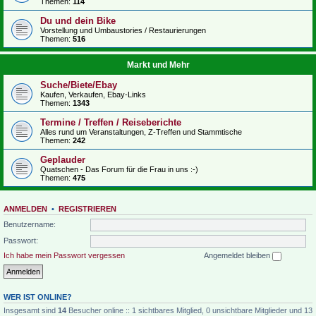
Themen:
114
Du und dein Bike
Vorstellung und Umbaustories / Restaurierungen
Themen:
516
Markt und Mehr
Suche/Biete/Ebay
Kaufen, Verkaufen, Ebay-Links
Themen:
1343
Termine / Treffen / Reiseberichte
Alles rund um Veranstaltungen, Z-Treffen und Stammtische
Themen:
242
Geplauder
Quatschen - Das Forum für die Frau in uns :-)
Themen:
475
ANMELDEN
•
REGISTRIEREN
Benutzername:
Passwort:
Ich habe mein Passwort vergessen
Angemeldet bleiben
WER IST ONLINE?
Insgesamt sind
14
Besucher online :: 1 sichtbares Mitglied, 0 unsichtbare Mitglieder und 13