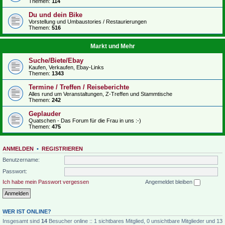
Themen:
114
Du und dein Bike
Vorstellung und Umbaustories / Restaurierungen
Themen:
516
Markt und Mehr
Suche/Biete/Ebay
Kaufen, Verkaufen, Ebay-Links
Themen:
1343
Termine / Treffen / Reiseberichte
Alles rund um Veranstaltungen, Z-Treffen und Stammtische
Themen:
242
Geplauder
Quatschen - Das Forum für die Frau in uns :-)
Themen:
475
ANMELDEN
•
REGISTRIEREN
Benutzername:
Passwort:
Ich habe mein Passwort vergessen
Angemeldet bleiben
WER IST ONLINE?
Insgesamt sind
14
Besucher online :: 1 sichtbares Mitglied, 0 unsichtbare Mitglieder und 13