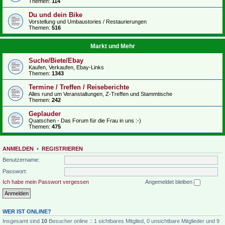
Themen:
114
Du und dein Bike
Vorstellung und Umbaustories / Restaurierungen
Themen:
516
Markt und Mehr
Suche/Biete/Ebay
Kaufen, Verkaufen, Ebay-Links
Themen:
1343
Termine / Treffen / Reiseberichte
Alles rund um Veranstaltungen, Z-Treffen und Stammtische
Themen:
242
Geplauder
Quatschen - Das Forum für die Frau in uns :-)
Themen:
475
ANMELDEN
•
REGISTRIEREN
Benutzername:
Passwort:
Ich habe mein Passwort vergessen
Angemeldet bleiben
WER IST ONLINE?
Insgesamt sind
10
Besucher online :: 1 sichtbares Mitglied, 0 unsichtbare Mitglieder und 9