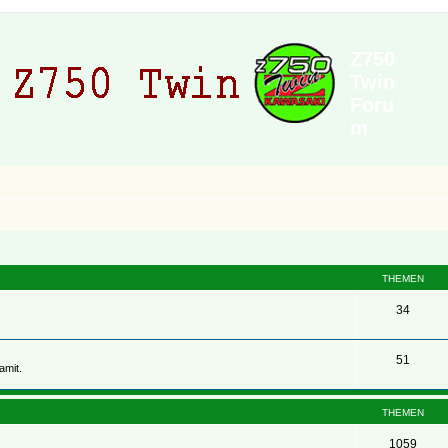
Z750
Twin
Foru
m
THEMEN
34
51
amit.
THEMEN
1059