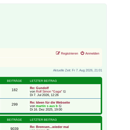
Registrieren
Anmelden
Aktuelle Zeit: Fr 7. Aug 2026, 21:01
BEITRÄGE
LETZTER BEITRAG
Re: Gundolf
182
N
von
Rolf Simon "Gaga"
e
Di 7. Jul 2026, 12:26
u
e
Re: Ideen für die Webseite
299
s
N
von
martin s aus b
t
e
Di 16. Dez 2025, 19:00
e
u
r
e
B
s
BEITRÄGE
LETZTER BEITRAG
e
t
i
e
Re: Bremsen...wieder mal
9039
t