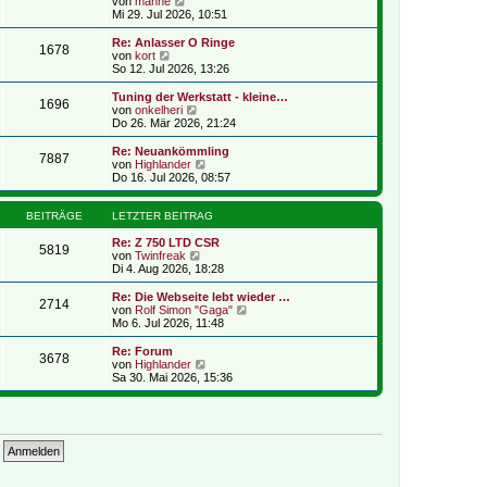
N
r
von
manne
r
e
B
Mi 29. Jul 2026, 10:51
a
u
e
g
e
i
Re: Anlasser O Ringe
1678
s
t
N
von
kort
t
r
e
So 12. Jul 2026, 13:26
e
a
u
r
g
e
Tuning der Werkstatt - kleine…
1696
B
s
N
von
onkelheri
e
t
e
Do 26. Mär 2026, 21:24
i
e
u
t
r
e
Re: Neuankömmling
r
7887
B
s
N
von
Highlander
a
e
t
e
Do 16. Jul 2026, 08:57
g
i
e
u
t
r
e
r
B
s
BEITRÄGE
LETZTER BEITRAG
a
e
t
g
i
e
Re: Z 750 LTD CSR
5819
t
N
r
von
Twinfreak
r
e
B
Di 4. Aug 2026, 18:28
a
u
e
g
e
i
Re: Die Webseite lebt wieder …
2714
s
t
N
von
Rolf Simon "Gaga"
t
r
e
Mo 6. Jul 2026, 11:48
e
a
u
r
g
e
Re: Forum
3678
B
s
N
von
Highlander
e
t
e
Sa 30. Mai 2026, 15:36
i
e
u
t
r
e
r
B
s
a
e
t
g
i
e
t
r
r
B
a
e