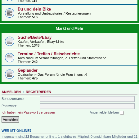
Themen:
114
Du und dein Bike
Vorstellung und Umbaustories / Restaurierungen
Themen:
516
Markt und Mehr
Suche/Biete/Ebay
Kaufen, Verkaufen, Ebay-Links
Themen:
1343
Termine / Treffen / Reiseberichte
Alles rund um Veranstaltungen, Z-Treffen und Stammtische
Themen:
242
Geplauder
Quatschen - Das Forum für die Frau in uns :-)
Themen:
475
ANMELDEN
•
REGISTRIEREN
Benutzername:
Passwort:
Ich habe mein Passwort vergessen
Angemeldet bleiben
WER IST ONLINE?
Insgesamt sind
22
Besucher online :: 1 sichtbares Mitglied, 0 unsichtbare Mitglieder und 21