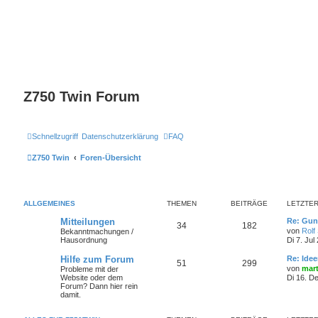
Z750 Twin Forum
Schnellzugriff
Datenschutzerklärung
FAQ
Z750 Twin
Foren-Übersicht
ALLGEMEINES
THEMEN
BEITRÄGE
LETZTER
Mitteilungen
Re: Gun
34
182
von
Rolf
Bekanntmachungen /
Hausordnung
Di 7. Jul
Hilfe zum Forum
Re: Idee
51
299
von
mart
Probleme mit der
Website oder dem
Di 16. D
Forum? Dann hier rein
damit.