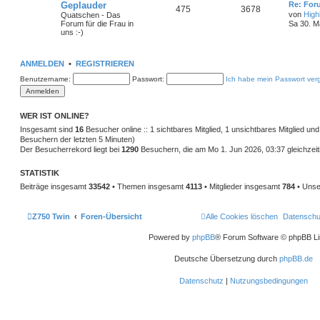
Geplauder
Re: For
475
3678
von
High
Quatschen - Das
Forum für die Frau in
Sa 30. M
uns :-)
ANMELDEN
•
REGISTRIEREN
Benutzername:
Passwort:
Ich habe mein Passwort ver
WER IST ONLINE?
Insgesamt sind
16
Besucher online :: 1 sichtbares Mitglied, 1 unsichtbares Mitglied un
Besuchern der letzten 5 Minuten)
Der Besucherrekord liegt bei
1290
Besuchern, die am Mo 1. Jun 2026, 03:37 gleichzeiti
STATISTIK
Beiträge insgesamt
33542
• Themen insgesamt
4113
• Mitglieder insgesamt
784
• Unse
Z750 Twin
Foren-Übersicht
Alle Cookies löschen
Datenschu
Powered by
phpBB
® Forum Software © phpBB Li
Deutsche Übersetzung durch
phpBB.de
Datenschutz
|
Nutzungsbedingungen