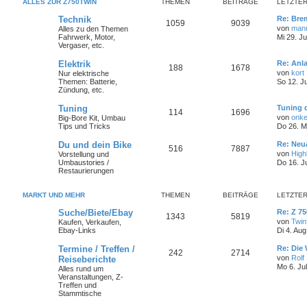
ALLES ZUR Z750TWIN
THEMEN
BEITRÄGE
LETZTER
Technik
Re: Bre
1059
9039
von
man
Alles zu den Themen
Fahrwerk, Motor,
Mi 29. Ju
Vergaser, etc.
Elektrik
Re: Anl
188
1678
von
kort
Nur elektrische
Themen: Batterie,
So 12. J
Zündung, etc.
Tuning
Tuning d
114
1696
von
onke
Big-Bore Kit, Umbau
Tips und Tricks
Do 26. M
Du und dein Bike
Re: Ne
516
7887
von
High
Vorstellung und
Umbaustories /
Do 16. J
Restaurierungen
MARKT UND MEHR
THEMEN
BEITRÄGE
LETZTER
Suche/Biete/Ebay
Re: Z 7
1343
5819
von
Twin
Kaufen, Verkaufen,
Ebay-Links
Di 4. Au
Termine / Treffen /
Re: Die 
242
2714
von
Rolf
Reiseberichte
Mo 6. Ju
Alles rund um
Veranstaltungen, Z-
Treffen und
Stammtische