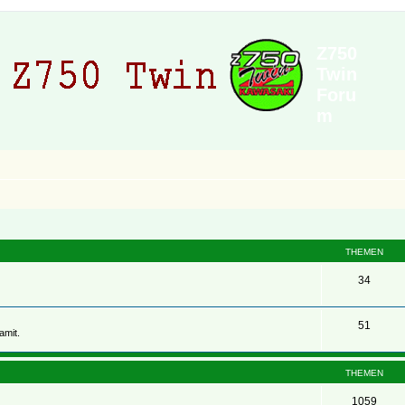
Z750
Twin
Foru
m
THEMEN
34
51
amit.
THEMEN
1059