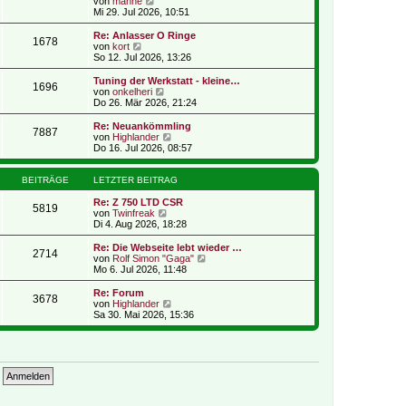
N
r
von
manne
r
e
B
Mi 29. Jul 2026, 10:51
a
u
e
g
e
i
Re: Anlasser O Ringe
1678
s
t
N
von
kort
t
r
e
So 12. Jul 2026, 13:26
e
a
u
r
g
e
Tuning der Werkstatt - kleine…
1696
B
s
N
von
onkelheri
e
t
e
Do 26. Mär 2026, 21:24
i
e
u
t
r
e
Re: Neuankömmling
r
7887
B
s
N
von
Highlander
a
e
t
e
Do 16. Jul 2026, 08:57
g
i
e
u
t
r
e
r
B
s
BEITRÄGE
LETZTER BEITRAG
a
e
t
g
i
e
Re: Z 750 LTD CSR
5819
t
N
r
von
Twinfreak
r
e
B
Di 4. Aug 2026, 18:28
a
u
e
g
e
i
Re: Die Webseite lebt wieder …
2714
s
t
N
von
Rolf Simon "Gaga"
t
r
e
Mo 6. Jul 2026, 11:48
e
a
u
r
g
e
Re: Forum
3678
B
s
N
von
Highlander
e
t
e
Sa 30. Mai 2026, 15:36
i
e
u
t
r
e
r
B
s
a
e
t
g
i
e
t
r
r
B
a
e