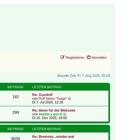
Registrieren
Anmelden
Aktuelle Zeit: Fr 7. Aug 2026, 05:05
BEITRÄGE
LETZTER BEITRAG
Re: Gundolf
182
N
von
Rolf Simon "Gaga"
e
Di 7. Jul 2026, 12:26
u
e
Re: Ideen für die Webseite
299
s
N
von
martin s aus b
t
e
Di 16. Dez 2025, 19:00
e
u
r
e
B
s
BEITRÄGE
LETZTER BEITRAG
e
t
i
e
Re: Bremsen...wieder mal
9039
t