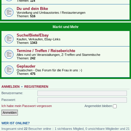
Themen:
114
Du und dein Bike
Vorstellung und Umbaustories / Restaurierungen
Themen:
516
Markt und Mehr
Suche/Biete/Ebay
Kaufen, Verkaufen, Ebay-Links
Themen:
1343
Termine / Treffen / Reiseberichte
Alles rund um Veranstaltungen, Z-Treffen und Stammtische
Themen:
242
Geplauder
Quatschen - Das Forum für die Frau in uns :-)
Themen:
475
ANMELDEN
•
REGISTRIEREN
Benutzername:
Passwort:
Ich habe mein Passwort vergessen
Angemeldet bleiben
WER IST ONLINE?
Insgesamt sind
22
Besucher online :: 1 sichtbares Mitglied, 0 unsichtbare Mitglieder und 21