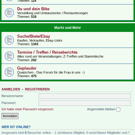
Themen:
114
Du und dein Bike
Vorstellung und Umbaustories / Restaurierungen
Themen:
516
Markt und Mehr
Suche/Biete/Ebay
Kaufen, Verkaufen, Ebay-Links
Themen:
1343
Termine / Treffen / Reiseberichte
Alles rund um Veranstaltungen, Z-Treffen und Stammtische
Themen:
242
Geplauder
Quatschen - Das Forum für die Frau in uns :-)
Themen:
475
ANMELDEN
•
REGISTRIEREN
Benutzername:
Passwort:
Ich habe mein Passwort vergessen
Angemeldet bleiben
WER IST ONLINE?
Insgesamt sind
8
Besucher online :: 1 sichtbares Mitglied, 0 unsichtbare Mitglieder und 7