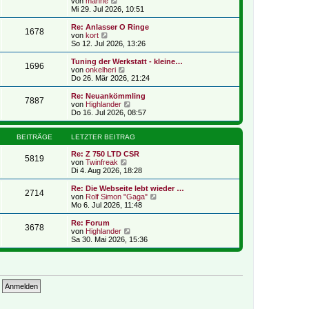
N
r
von
manne
r
e
B
Mi 29. Jul 2026, 10:51
a
u
e
g
e
i
Re: Anlasser O Ringe
1678
s
t
N
von
kort
t
r
e
So 12. Jul 2026, 13:26
e
a
u
r
g
e
Tuning der Werkstatt - kleine…
1696
B
s
N
von
onkelheri
e
t
e
Do 26. Mär 2026, 21:24
i
e
u
t
r
e
Re: Neuankömmling
r
7887
B
s
N
von
Highlander
a
e
t
e
Do 16. Jul 2026, 08:57
g
i
e
u
t
r
e
r
B
s
BEITRÄGE
LETZTER BEITRAG
a
e
t
g
i
e
Re: Z 750 LTD CSR
5819
t
N
r
von
Twinfreak
r
e
B
Di 4. Aug 2026, 18:28
a
u
e
g
e
i
Re: Die Webseite lebt wieder …
2714
s
t
N
von
Rolf Simon "Gaga"
t
r
e
Mo 6. Jul 2026, 11:48
e
a
u
r
g
e
Re: Forum
3678
B
s
N
von
Highlander
e
t
e
Sa 30. Mai 2026, 15:36
i
e
u
t
r
e
r
B
s
a
e
t
g
i
e
t
r
r
B
a
e