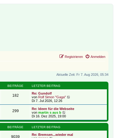
Registrieren
Anmelden
Aktuelle Zeit: Fr 7. Aug 2026, 05:34
BEITRÄGE
LETZTER BEITRAG
Re: Gundolf
182
N
von
Rolf Simon "Gaga"
e
Di 7. Jul 2026, 12:26
u
e
Re: Ideen für die Webseite
299
s
N
von
martin s aus b
t
e
Di 16. Dez 2025, 19:00
e
u
r
e
B
s
BEITRÄGE
LETZTER BEITRAG
e
t
i
e
Re: Bremsen...wieder mal
9039
t