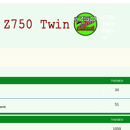
Z750
Twin
Foru
m
THEMEN
34
51
amit.
THEMEN
1059