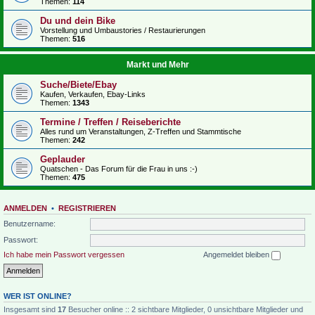
Themen:
114
Du und dein Bike
Vorstellung und Umbaustories / Restaurierungen
Themen:
516
Markt und Mehr
Suche/Biete/Ebay
Kaufen, Verkaufen, Ebay-Links
Themen:
1343
Termine / Treffen / Reiseberichte
Alles rund um Veranstaltungen, Z-Treffen und Stammtische
Themen:
242
Geplauder
Quatschen - Das Forum für die Frau in uns :-)
Themen:
475
ANMELDEN
•
REGISTRIEREN
Benutzername:
Passwort:
Ich habe mein Passwort vergessen
Angemeldet bleiben
WER IST ONLINE?
Insgesamt sind
17
Besucher online :: 2 sichtbare Mitglieder, 0 unsichtbare Mitglieder und