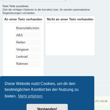
Twin Teile zuordnen
Zieh die richtigen Optionen in die korrekte Liste. So werden automatisierte
Registrierungen vermieden.
An einer Twin vorhanden
Nicht an einer Twin vorhanden
Bremsfallschirm
ABS
Reifen
Vergaser
Lenkrad
Rahmen
Diese Website nutzt Cookies, um dir den
bestmöglichen Komfort bei der Nutzung zu
bieten.
Mehr erfahren
Z750 Twin
Foren-Übersicht
Alle Zeiten sind
UTC+02:00
Verstanden!
Powered by
phpBB
® Forum Software © phpBB Limited