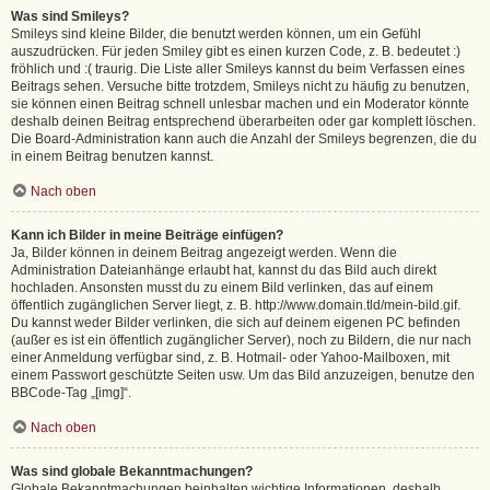
Was sind Smileys?
Smileys sind kleine Bilder, die benutzt werden können, um ein Gefühl
auszudrücken. Für jeden Smiley gibt es einen kurzen Code, z. B. bedeutet :)
fröhlich und :( traurig. Die Liste aller Smileys kannst du beim Verfassen eines
Beitrags sehen. Versuche bitte trotzdem, Smileys nicht zu häufig zu benutzen,
sie können einen Beitrag schnell unlesbar machen und ein Moderator könnte
deshalb deinen Beitrag entsprechend überarbeiten oder gar komplett löschen.
Die Board-Administration kann auch die Anzahl der Smileys begrenzen, die du
in einem Beitrag benutzen kannst.
Nach oben
Kann ich Bilder in meine Beiträge einfügen?
Ja, Bilder können in deinem Beitrag angezeigt werden. Wenn die
Administration Dateianhänge erlaubt hat, kannst du das Bild auch direkt
hochladen. Ansonsten musst du zu einem Bild verlinken, das auf einem
öffentlich zugänglichen Server liegt, z. B. http://www.domain.tld/mein-bild.gif.
Du kannst weder Bilder verlinken, die sich auf deinem eigenen PC befinden
(außer es ist ein öffentlich zugänglicher Server), noch zu Bildern, die nur nach
einer Anmeldung verfügbar sind, z. B. Hotmail- oder Yahoo-Mailboxen, mit
einem Passwort geschützte Seiten usw. Um das Bild anzuzeigen, benutze den
BBCode-Tag „[img]“.
Nach oben
Was sind globale Bekanntmachungen?
Globale Bekanntmachungen beinhalten wichtige Informationen, deshalb