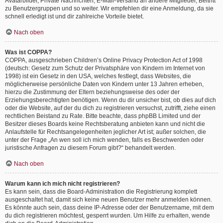
Avatarbilder, Private Nachrichten, E-Mail-Versand an andere Mitglieder, Beitritt
zu Benutzergruppen und so weiter. Wir empfehlen dir eine Anmeldung, da sie
schnell erledigt ist und dir zahlreiche Vorteile bietet.
Nach oben
Was ist COPPA?
COPPA, ausgeschrieben Children’s Online Privacy Protection Act of 1998
(deutsch: Gesetz zum Schutz der Privatsphäre von Kindern im Internet von
1998) ist ein Gesetz in den USA, welches festlegt, dass Websites, die
möglicherweise persönliche Daten von Kindern unter 13 Jahren erheben,
hierzu die Zustimmung der Eltern beziehungsweise des oder der
Erziehungsberechtigten benötigen. Wenn du dir unsicher bist, ob dies auf dich
oder die Website, auf der du dich zu registrieren versuchst, zutrifft, ziehe einen
rechtlichen Beistand zu Rate. Bitte beachte, dass phpBB Limited und der
Besitzer dieses Boards keine Rechtsberatung anbieten kann und nicht die
Anlaufstelle für Rechtsangelegenheiten jeglicher Art ist; außer solchen, die
unter der Frage „An wen soll ich mich wenden, falls es Beschwerden oder
juristische Anfragen zu diesem Forum gibt?“ behandelt werden.
Nach oben
Warum kann ich mich nicht registrieren?
Es kann sein, dass die Board-Administration die Registrierung komplett
ausgeschaltet hat, damit sich keine neuen Benutzer mehr anmelden können.
Es könnte auch sein, dass deine IP-Adresse oder der Benutzername, mit dem
du dich registrieren möchtest, gesperrt wurden. Um Hilfe zu erhalten, wende