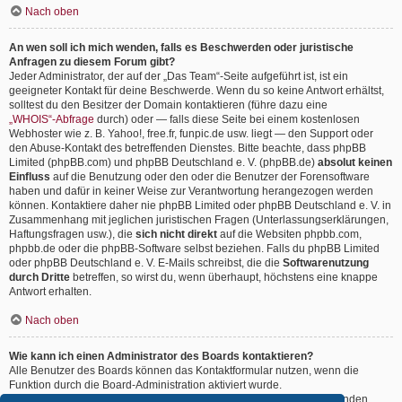
Nach oben
An wen soll ich mich wenden, falls es Beschwerden oder juristische
Anfragen zu diesem Forum gibt?
Jeder Administrator, der auf der „Das Team“-Seite aufgeführt ist, ist ein
geeigneter Kontakt für deine Beschwerde. Wenn du so keine Antwort erhältst,
solltest du den Besitzer der Domain kontaktieren (führe dazu eine
„WHOIS“-Abfrage
durch) oder — falls diese Seite bei einem kostenlosen
Webhoster wie z. B. Yahoo!, free.fr, funpic.de usw. liegt — den Support oder
den Abuse-Kontakt des betreffenden Dienstes. Bitte beachte, dass phpBB
Limited (phpBB.com) und phpBB Deutschland e. V. (phpBB.de)
absolut keinen
Einfluss
auf die Benutzung oder den oder die Benutzer der Forensoftware
haben und dafür in keiner Weise zur Verantwortung herangezogen werden
können. Kontaktiere daher nie phpBB Limited oder phpBB Deutschland e. V. in
Zusammenhang mit jeglichen juristischen Fragen (Unterlassungserklärungen,
Haftungsfragen usw.), die
sich nicht direkt
auf die Websiten phpbb.com,
phpbb.de oder die phpBB-Software selbst beziehen. Falls du phpBB Limited
oder phpBB Deutschland e. V. E-Mails schreibst, die die
Softwarenutzung
durch Dritte
betreffen, so wirst du, wenn überhaupt, höchstens eine knappe
Antwort erhalten.
Nach oben
Wie kann ich einen Administrator des Boards kontaktieren?
Alle Benutzer des Boards können das Kontaktformular nutzen, wenn die
Funktion durch die Board-Administration aktiviert wurde.
Mitglieder des Boards können zusätzlich den Link „Das Team“ verwenden.