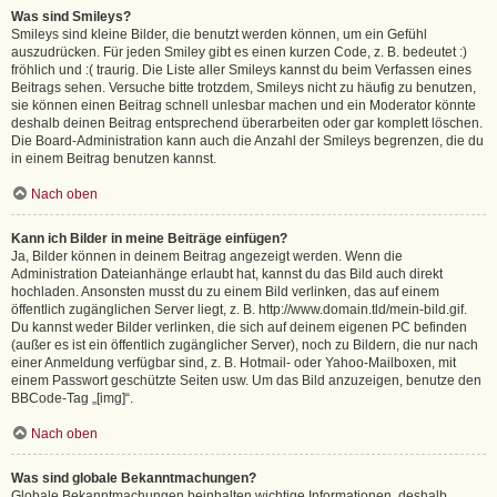
Was sind Smileys?
Smileys sind kleine Bilder, die benutzt werden können, um ein Gefühl
auszudrücken. Für jeden Smiley gibt es einen kurzen Code, z. B. bedeutet :)
fröhlich und :( traurig. Die Liste aller Smileys kannst du beim Verfassen eines
Beitrags sehen. Versuche bitte trotzdem, Smileys nicht zu häufig zu benutzen,
sie können einen Beitrag schnell unlesbar machen und ein Moderator könnte
deshalb deinen Beitrag entsprechend überarbeiten oder gar komplett löschen.
Die Board-Administration kann auch die Anzahl der Smileys begrenzen, die du
in einem Beitrag benutzen kannst.
Nach oben
Kann ich Bilder in meine Beiträge einfügen?
Ja, Bilder können in deinem Beitrag angezeigt werden. Wenn die
Administration Dateianhänge erlaubt hat, kannst du das Bild auch direkt
hochladen. Ansonsten musst du zu einem Bild verlinken, das auf einem
öffentlich zugänglichen Server liegt, z. B. http://www.domain.tld/mein-bild.gif.
Du kannst weder Bilder verlinken, die sich auf deinem eigenen PC befinden
(außer es ist ein öffentlich zugänglicher Server), noch zu Bildern, die nur nach
einer Anmeldung verfügbar sind, z. B. Hotmail- oder Yahoo-Mailboxen, mit
einem Passwort geschützte Seiten usw. Um das Bild anzuzeigen, benutze den
BBCode-Tag „[img]“.
Nach oben
Was sind globale Bekanntmachungen?
Globale Bekanntmachungen beinhalten wichtige Informationen, deshalb