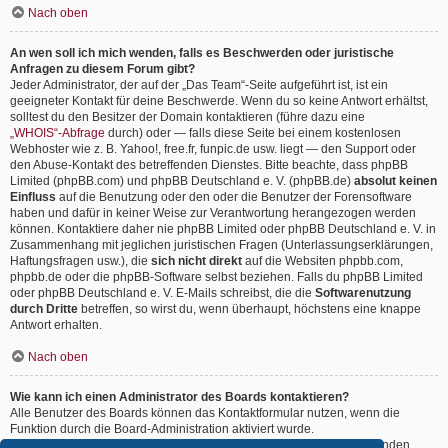
Nach oben
An wen soll ich mich wenden, falls es Beschwerden oder juristische
Anfragen zu diesem Forum gibt?
Jeder Administrator, der auf der „Das Team“-Seite aufgeführt ist, ist ein
geeigneter Kontakt für deine Beschwerde. Wenn du so keine Antwort erhältst,
solltest du den Besitzer der Domain kontaktieren (führe dazu eine
„WHOIS“-Abfrage
durch) oder — falls diese Seite bei einem kostenlosen
Webhoster wie z. B. Yahoo!, free.fr, funpic.de usw. liegt — den Support oder
den Abuse-Kontakt des betreffenden Dienstes. Bitte beachte, dass phpBB
Limited (phpBB.com) und phpBB Deutschland e. V. (phpBB.de)
absolut keinen
Einfluss
auf die Benutzung oder den oder die Benutzer der Forensoftware
haben und dafür in keiner Weise zur Verantwortung herangezogen werden
können. Kontaktiere daher nie phpBB Limited oder phpBB Deutschland e. V. in
Zusammenhang mit jeglichen juristischen Fragen (Unterlassungserklärungen,
Haftungsfragen usw.), die
sich nicht direkt
auf die Websiten phpbb.com,
phpbb.de oder die phpBB-Software selbst beziehen. Falls du phpBB Limited
oder phpBB Deutschland e. V. E-Mails schreibst, die die
Softwarenutzung
durch Dritte
betreffen, so wirst du, wenn überhaupt, höchstens eine knappe
Antwort erhalten.
Nach oben
Wie kann ich einen Administrator des Boards kontaktieren?
Alle Benutzer des Boards können das Kontaktformular nutzen, wenn die
Funktion durch die Board-Administration aktiviert wurde.
Mitglieder des Boards können zusätzlich den Link „Das Team“ verwenden.