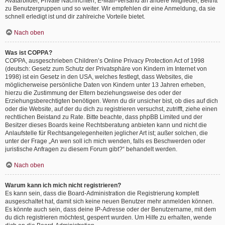
Avatarbilder, Private Nachrichten, E-Mail-Versand an andere Mitglieder, Beitritt
zu Benutzergruppen und so weiter. Wir empfehlen dir eine Anmeldung, da sie
schnell erledigt ist und dir zahlreiche Vorteile bietet.
Nach oben
Was ist COPPA?
COPPA, ausgeschrieben Children’s Online Privacy Protection Act of 1998
(deutsch: Gesetz zum Schutz der Privatsphäre von Kindern im Internet von
1998) ist ein Gesetz in den USA, welches festlegt, dass Websites, die
möglicherweise persönliche Daten von Kindern unter 13 Jahren erheben,
hierzu die Zustimmung der Eltern beziehungsweise des oder der
Erziehungsberechtigten benötigen. Wenn du dir unsicher bist, ob dies auf dich
oder die Website, auf der du dich zu registrieren versuchst, zutrifft, ziehe einen
rechtlichen Beistand zu Rate. Bitte beachte, dass phpBB Limited und der
Besitzer dieses Boards keine Rechtsberatung anbieten kann und nicht die
Anlaufstelle für Rechtsangelegenheiten jeglicher Art ist; außer solchen, die
unter der Frage „An wen soll ich mich wenden, falls es Beschwerden oder
juristische Anfragen zu diesem Forum gibt?“ behandelt werden.
Nach oben
Warum kann ich mich nicht registrieren?
Es kann sein, dass die Board-Administration die Registrierung komplett
ausgeschaltet hat, damit sich keine neuen Benutzer mehr anmelden können.
Es könnte auch sein, dass deine IP-Adresse oder der Benutzername, mit dem
du dich registrieren möchtest, gesperrt wurden. Um Hilfe zu erhalten, wende