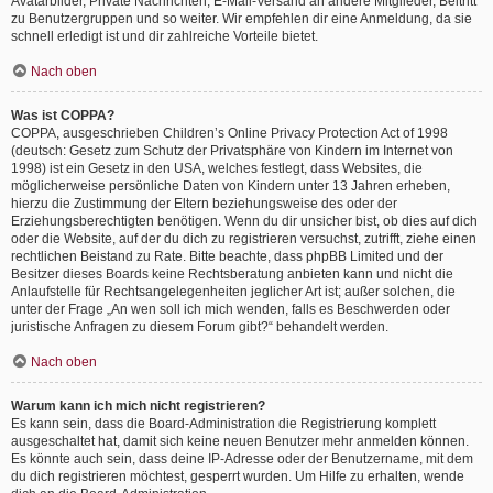
Avatarbilder, Private Nachrichten, E-Mail-Versand an andere Mitglieder, Beitritt
zu Benutzergruppen und so weiter. Wir empfehlen dir eine Anmeldung, da sie
schnell erledigt ist und dir zahlreiche Vorteile bietet.
Nach oben
Was ist COPPA?
COPPA, ausgeschrieben Children’s Online Privacy Protection Act of 1998
(deutsch: Gesetz zum Schutz der Privatsphäre von Kindern im Internet von
1998) ist ein Gesetz in den USA, welches festlegt, dass Websites, die
möglicherweise persönliche Daten von Kindern unter 13 Jahren erheben,
hierzu die Zustimmung der Eltern beziehungsweise des oder der
Erziehungsberechtigten benötigen. Wenn du dir unsicher bist, ob dies auf dich
oder die Website, auf der du dich zu registrieren versuchst, zutrifft, ziehe einen
rechtlichen Beistand zu Rate. Bitte beachte, dass phpBB Limited und der
Besitzer dieses Boards keine Rechtsberatung anbieten kann und nicht die
Anlaufstelle für Rechtsangelegenheiten jeglicher Art ist; außer solchen, die
unter der Frage „An wen soll ich mich wenden, falls es Beschwerden oder
juristische Anfragen zu diesem Forum gibt?“ behandelt werden.
Nach oben
Warum kann ich mich nicht registrieren?
Es kann sein, dass die Board-Administration die Registrierung komplett
ausgeschaltet hat, damit sich keine neuen Benutzer mehr anmelden können.
Es könnte auch sein, dass deine IP-Adresse oder der Benutzername, mit dem
du dich registrieren möchtest, gesperrt wurden. Um Hilfe zu erhalten, wende