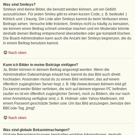
Was sind Smileys?
Smileys sind kleine Bilder, die benutzt werden können, um ein Gefühl
auszudrücken. Für jeden Smiley gibt es einen kurzen Code, z. B. bedeutet :)
fröhlich und :( traurig. Die Liste aller Smileys kannst du beim Verfassen eines
Beitrags sehen. Versuche bitte trotzdem, Smileys nicht zu häufig zu benutzen,
sie können einen Beitrag schnell unlesbar machen und ein Moderator könnte
deshalb deinen Beitrag entsprechend überarbeiten oder gar komplett löschen.
Die Board-Administration kann auch die Anzahl der Smileys begrenzen, die du
in einem Beitrag benutzen kannst.
Nach oben
Kann ich Bilder in meine Beiträge einfügen?
Ja, Bilder können in deinem Beitrag angezeigt werden. Wenn die
Administration Dateianhänge erlaubt hat, kannst du das Bild auch direkt
hochladen. Ansonsten musst du zu einem Bild verlinken, das auf einem
öffentlich zugänglichen Server liegt, z. B. http://www.domain.tld/mein-bild.gif.
Du kannst weder Bilder verlinken, die sich auf deinem eigenen PC befinden
(außer es ist ein öffentlich zugänglicher Server), noch zu Bildern, die nur nach
einer Anmeldung verfügbar sind, z. B. Hotmail- oder Yahoo-Mailboxen, mit
einem Passwort geschützte Seiten usw. Um das Bild anzuzeigen, benutze den
BBCode-Tag „[img]“.
Nach oben
Was sind globale Bekanntmachungen?
Globale Bekanntmachungen beinhalten wichtige Informationen, deshalb