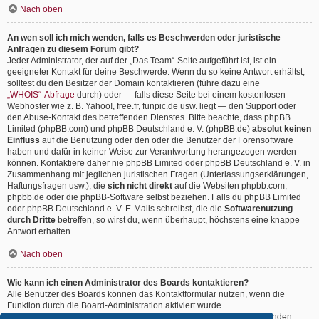
Nach oben
An wen soll ich mich wenden, falls es Beschwerden oder juristische
Anfragen zu diesem Forum gibt?
Jeder Administrator, der auf der „Das Team“-Seite aufgeführt ist, ist ein
geeigneter Kontakt für deine Beschwerde. Wenn du so keine Antwort erhältst,
solltest du den Besitzer der Domain kontaktieren (führe dazu eine
„WHOIS“-Abfrage
durch) oder — falls diese Seite bei einem kostenlosen
Webhoster wie z. B. Yahoo!, free.fr, funpic.de usw. liegt — den Support oder
den Abuse-Kontakt des betreffenden Dienstes. Bitte beachte, dass phpBB
Limited (phpBB.com) und phpBB Deutschland e. V. (phpBB.de)
absolut keinen
Einfluss
auf die Benutzung oder den oder die Benutzer der Forensoftware
haben und dafür in keiner Weise zur Verantwortung herangezogen werden
können. Kontaktiere daher nie phpBB Limited oder phpBB Deutschland e. V. in
Zusammenhang mit jeglichen juristischen Fragen (Unterlassungserklärungen,
Haftungsfragen usw.), die
sich nicht direkt
auf die Websiten phpbb.com,
phpbb.de oder die phpBB-Software selbst beziehen. Falls du phpBB Limited
oder phpBB Deutschland e. V. E-Mails schreibst, die die
Softwarenutzung
durch Dritte
betreffen, so wirst du, wenn überhaupt, höchstens eine knappe
Antwort erhalten.
Nach oben
Wie kann ich einen Administrator des Boards kontaktieren?
Alle Benutzer des Boards können das Kontaktformular nutzen, wenn die
Funktion durch die Board-Administration aktiviert wurde.
Mitglieder des Boards können zusätzlich den Link „Das Team“ verwenden.