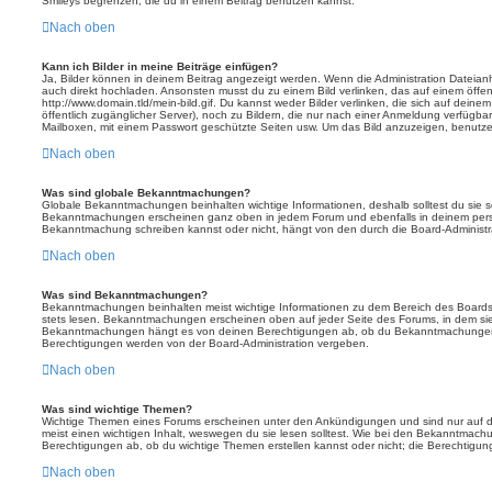
Smileys begrenzen, die du in einem Beitrag benutzen kannst.
Nach oben
Kann ich Bilder in meine Beiträge einfügen?
Ja, Bilder können in deinem Beitrag angezeigt werden. Wenn die Administration Dateian
auch direkt hochladen. Ansonsten musst du zu einem Bild verlinken, das auf einem öffentl
http://www.domain.tld/mein-bild.gif. Du kannst weder Bilder verlinken, die sich auf deine
öffentlich zugänglicher Server), noch zu Bildern, die nur nach einer Anmeldung verfügbar
Mailboxen, mit einem Passwort geschützte Seiten usw. Um das Bild anzuzeigen, benutz
Nach oben
Was sind globale Bekanntmachungen?
Globale Bekanntmachungen beinhalten wichtige Informationen, deshalb solltest du sie s
Bekanntmachungen erscheinen ganz oben in jedem Forum und ebenfalls in deinem persö
Bekanntmachung schreiben kannst oder nicht, hängt von den durch die Board-Administ
Nach oben
Was sind Bekanntmachungen?
Bekanntmachungen beinhalten meist wichtige Informationen zu dem Bereich des Boards, i
stets lesen. Bekanntmachungen erscheinen oben auf jeder Seite des Forums, in dem sie 
Bekanntmachungen hängt es von deinen Berechtigungen ab, ob du Bekanntmachungen er
Berechtigungen werden von der Board-Administration vergeben.
Nach oben
Was sind wichtige Themen?
Wichtige Themen eines Forums erscheinen unter den Ankündigungen und sind nur auf d
meist einen wichtigen Inhalt, weswegen du sie lesen solltest. Wie bei den Bekanntmac
Berechtigungen ab, ob du wichtige Themen erstellen kannst oder nicht; die Berechtigunge
Nach oben