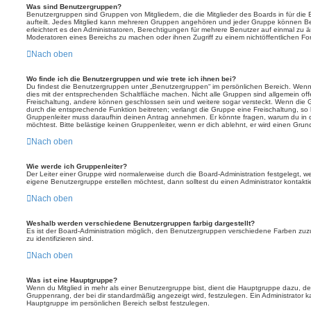
Was sind Benutzergruppen?
Benutzergruppen sind Gruppen von Mitgliedern, die die Mitglieder des Boards in für die 
aufteilt. Jedes Mitglied kann mehreren Gruppen angehören und jeder Gruppe können Be
erleichtert es den Administratoren, Berechtigungen für mehrere Benutzer auf einmal zu 
Moderatoren eines Bereichs zu machen oder ihnen Zugriff zu einem nichtöffentlichen F
Nach oben
Wo finde ich die Benutzergruppen und wie trete ich ihnen bei?
Du findest die Benutzergruppen unter „Benutzergruppen“ im persönlichen Bereich. Wenn 
dies mit der entsprechenden Schaltfläche machen. Nicht alle Gruppen sind allgemein offe
Freischaltung, andere können geschlossen sein und weitere sogar versteckt. Wenn die Gr
durch die entsprechende Funktion beitreten; verlangt die Gruppe eine Freischaltung, so 
Gruppenleiter muss daraufhin deinen Antrag annehmen. Er könnte fragen, warum du i
möchtest. Bitte belästige keinen Gruppenleiter, wenn er dich ablehnt, er wird einen Gru
Nach oben
Wie werde ich Gruppenleiter?
Der Leiter einer Gruppe wird normalerweise durch die Board-Administration festgelegt, w
eigene Benutzergruppe erstellen möchtest, dann solltest du einen Administrator kontakti
Nach oben
Weshalb werden verschiedene Benutzergruppen farbig dargestellt?
Es ist der Board-Administration möglich, den Benutzergruppen verschiedene Farben zuzut
zu identifizieren sind.
Nach oben
Was ist eine Hauptgruppe?
Wenn du Mitglied in mehr als einer Benutzergruppe bist, dient die Hauptgruppe dazu, 
Gruppenrang, der bei dir standardmäßig angezeigt wird, festzulegen. Ein Administrator 
Hauptgruppe im persönlichen Bereich selbst festzulegen.