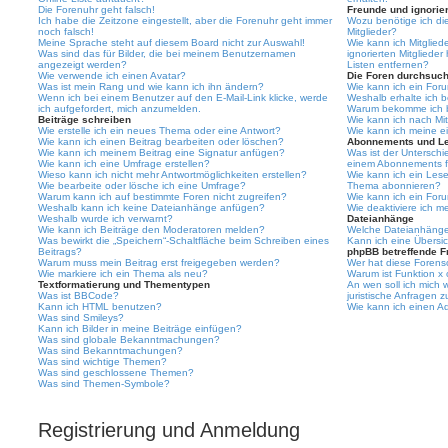
Die Forenuhr geht falsch!
Freunde und ignorier
Ich habe die Zeitzone eingestellt, aber die Forenuhr geht immer
Wozu benötige ich die
noch falsch!
Mitglieder?
Meine Sprache steht auf diesem Board nicht zur Auswahl!
Wie kann ich Mitgliede
Was sind das für Bilder, die bei meinem Benutzernamen
ignorierten Mitgliede
angezeigt werden?
Listen entfernen?
Wie verwende ich einen Avatar?
Die Foren durchsuc
Was ist mein Rang und wie kann ich ihn ändern?
Wie kann ich ein For
Wenn ich bei einem Benutzer auf den E-Mail-Link klicke, werde
Weshalb erhalte ich 
ich aufgefordert, mich anzumelden.
Warum bekomme ich be
Beiträge schreiben
Wie kann ich nach Mi
Wie erstelle ich ein neues Thema oder eine Antwort?
Wie kann ich meine e
Wie kann ich einen Beitrag bearbeiten oder löschen?
Abonnements und L
Wie kann ich meinem Beitrag eine Signatur anfügen?
Was ist der Untersch
Wie kann ich eine Umfrage erstellen?
einem Abonnements f
Wieso kann ich nicht mehr Antwortmöglichkeiten erstellen?
Wie kann ich ein Les
Wie bearbeite oder lösche ich eine Umfrage?
Thema abonnieren?
Warum kann ich auf bestimmte Foren nicht zugreifen?
Wie kann ich ein For
Weshalb kann ich keine Dateianhänge anfügen?
Wie deaktiviere ich 
Weshalb wurde ich verwarnt?
Dateianhänge
Wie kann ich Beiträge den Moderatoren melden?
Welche Dateianhänge 
Was bewirkt die „Speichern“-Schaltfläche beim Schreiben eines
Kann ich eine Übersic
Beitrags?
phpBB betreffende F
Warum muss mein Beitrag erst freigegeben werden?
Wer hat diese Forenso
Wie markiere ich ein Thema als neu?
Warum ist Funktion x 
Textformatierung und Thementypen
An wen soll ich mich
Was ist BBCode?
juristische Anfragen 
Kann ich HTML benutzen?
Wie kann ich einen Ad
Was sind Smileys?
Kann ich Bilder in meine Beiträge einfügen?
Was sind globale Bekanntmachungen?
Was sind Bekanntmachungen?
Was sind wichtige Themen?
Was sind geschlossene Themen?
Was sind Themen-Symbole?
Registrierung und Anmeldung