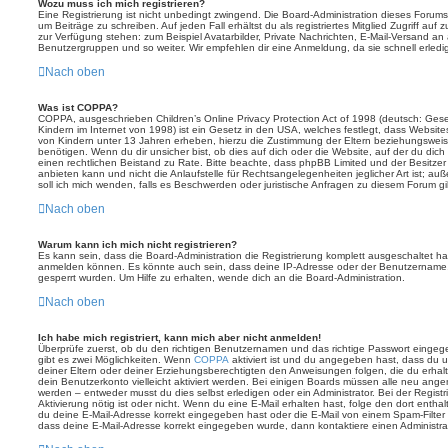
Wozu muss ich mich registrieren?
Eine Registrierung ist nicht unbedingt zwingend. Die Board-Administration dieses Forums 
um Beiträge zu schreiben. Auf jeden Fall erhältst du als registriertes Mitglied Zugriff auf
zur Verfügung stehen: zum Beispiel Avatarbilder, Private Nachrichten, E-Mail-Versand an an
Benutzergruppen und so weiter. Wir empfehlen dir eine Anmeldung, da sie schnell erledigt i
Nach oben
Was ist COPPA?
COPPA, ausgeschrieben Children’s Online Privacy Protection Act of 1998 (deutsch: Ges
Kindern im Internet von 1998) ist ein Gesetz in den USA, welches festlegt, dass Website
von Kindern unter 13 Jahren erheben, hierzu die Zustimmung der Eltern beziehungswei
benötigen. Wenn du dir unsicher bist, ob dies auf dich oder die Website, auf der du dich zu
einen rechtlichen Beistand zu Rate. Bitte beachte, dass phpBB Limited und der Besitze
anbieten kann und nicht die Anlaufstelle für Rechtsangelegenheiten jeglicher Art ist; au
soll ich mich wenden, falls es Beschwerden oder juristische Anfragen zu diesem Forum g
Nach oben
Warum kann ich mich nicht registrieren?
Es kann sein, dass die Board-Administration die Registrierung komplett ausgeschaltet h
anmelden können. Es könnte auch sein, dass deine IP-Adresse oder der Benutzername, m
gesperrt wurden. Um Hilfe zu erhalten, wende dich an die Board-Administration.
Nach oben
Ich habe mich registriert, kann mich aber nicht anmelden!
Überprüfe zuerst, ob du den richtigen Benutzernamen und das richtige Passwort einge
gibt es zwei Möglichkeiten. Wenn
COPPA
aktiviert ist und du angegeben hast, dass du un
deiner Eltern oder deiner Erziehungsberechtigten den Anweisungen folgen, die du erhalte
dein Benutzerkonto vielleicht aktiviert werden. Bei einigen Boards müssen alle neu angem
werden – entweder musst du dies selbst erledigen oder ein Administrator. Bei der Registri
Aktivierung nötig ist oder nicht. Wenn du eine E-Mail erhalten hast, folge den dort ent
du deine E-Mail-Adresse korrekt eingegeben hast oder die E-Mail von einem Spam-Filter b
dass deine E-Mail-Adresse korrekt eingegeben wurde, dann kontaktiere einen Administrat