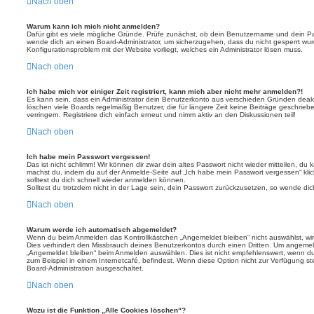
Nach oben
Warum kann ich mich nicht anmelden?
Dafür gibt es viele mögliche Gründe. Prüfe zunächst, ob dein Benutzername und dein Pass
wende dich an einen Board-Administrator, um sicherzugehen, dass du nicht gesperrt wurde
Konfigurationsproblem mit der Website vorliegt, welches ein Administrator lösen muss.
Nach oben
Ich habe mich vor einiger Zeit registriert, kann mich aber nicht mehr anmelden?!
Es kann sein, dass ein Administrator dein Benutzerkonto aus verschieden Gründen deakt
löschen viele Boards regelmäßig Benutzer, die für längere Zeit keine Beiträge geschri
verringern. Registriere dich einfach erneut und nimm aktiv an den Diskussionen teil!
Nach oben
Ich habe mein Passwort vergessen!
Das ist nicht schlimm! Wir können dir zwar dein altes Passwort nicht wieder mitteilen, du
machst du, indem du auf der Anmelde-Seite auf „Ich habe mein Passwort vergessen“ kli
solltest du dich schnell wieder anmelden können.
Solltest du trotzdem nicht in der Lage sein, dein Passwort zurückzusetzen, so wende dic
Nach oben
Warum werde ich automatisch abgemeldet?
Wenn du beim Anmelden das Kontrollkästchen „Angemeldet bleiben“ nicht auswählst, wirs
Dies verhindert den Missbrauch deines Benutzerkontos durch einen Dritten. Um angemel
„Angemeldet bleiben“ beim Anmelden auswählen. Dies ist nicht empfehlenswert, wenn du
zum Beispiel in einem Internetcafé, befindest. Wenn diese Option nicht zur Verfügung st
Board-Administration ausgeschaltet.
Nach oben
Wozu ist die Funktion „Alle Cookies löschen“?