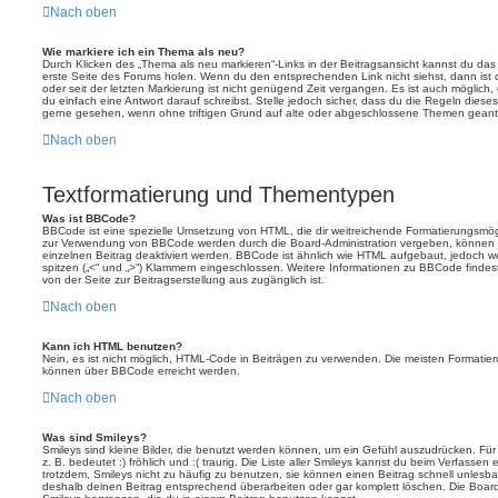
Nach oben
Wie markiere ich ein Thema als neu?
Durch Klicken des „Thema als neu markieren“-Links in der Beitragsansicht kannst du d
erste Seite des Forums holen. Wenn du den entsprechenden Link nicht siehst, dann ist d
oder seit der letzten Markierung ist nicht genügend Zeit vergangen. Es ist auch möglic
du einfach eine Antwort darauf schreibst. Stelle jedoch sicher, dass du die Regeln diese
gerne gesehen, wenn ohne triftigen Grund auf alte oder abgeschlossene Themen geantw
Nach oben
Textformatierung und Thementypen
Was ist BBCode?
BBCode ist eine spezielle Umsetzung von HTML, die dir weitreichende Formatierungsmögli
zur Verwendung von BBCode werden durch die Board-Administration vergeben, können j
einzelnen Beitrag deaktiviert werden. BBCode ist ähnlich wie HTML aufgebaut, jedoch wer
spitzen („<“ und „>“) Klammern eingeschlossen. Weitere Informationen zu BBCode findest d
von der Seite zur Beitragserstellung aus zugänglich ist.
Nach oben
Kann ich HTML benutzen?
Nein, es ist nicht möglich, HTML-Code in Beiträgen zu verwenden. Die meisten Formatier
können über BBCode erreicht werden.
Nach oben
Was sind Smileys?
Smileys sind kleine Bilder, die benutzt werden können, um ein Gefühl auszudrücken. Für
z. B. bedeutet :) fröhlich und :( traurig. Die Liste aller Smileys kannst du beim Verfassen
trotzdem, Smileys nicht zu häufig zu benutzen, sie können einen Beitrag schnell unles
deshalb deinen Beitrag entsprechend überarbeiten oder gar komplett löschen. Die Board