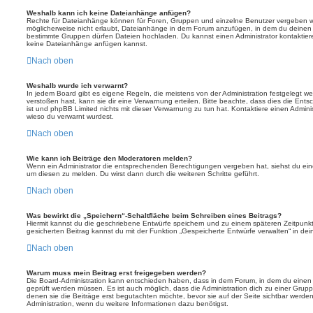
Weshalb kann ich keine Dateianhänge anfügen?
Rechte für Dateianhänge können für Foren, Gruppen und einzelne Benutzer vergeben we
möglicherweise nicht erlaubt, Dateianhänge in dem Forum anzufügen, in dem du deinen 
bestimmte Gruppen dürfen Dateien hochladen. Du kannst einen Administrator kontaktieren, 
keine Dateianhänge anfügen kannst.
Nach oben
Weshalb wurde ich verwarnt?
In jedem Board gibt es eigene Regeln, die meistens von der Administration festgelegt 
verstoßen hast, kann sie dir eine Verwarnung erteilen. Bitte beachte, dass dies die Ent
ist und phpBB Limited nichts mit dieser Verwarnung zu tun hat. Kontaktiere einen Administr
wieso du verwarnt wurdest.
Nach oben
Wie kann ich Beiträge den Moderatoren melden?
Wenn ein Administrator die entsprechenden Berechtigungen vergeben hat, siehst du eine
um diesen zu melden. Du wirst dann durch die weiteren Schritte geführt.
Nach oben
Was bewirkt die „Speichern“-Schaltfläche beim Schreiben eines Beitrags?
Hiermit kannst du die geschriebene Entwürfe speichern und zu einem späteren Zeitpunk
gesicherten Beitrag kannst du mit der Funktion „Gespeicherte Entwürfe verwalten“ in de
Nach oben
Warum muss mein Beitrag erst freigegeben werden?
Die Board-Administration kann entschieden haben, dass in dem Forum, in dem du einen Bei
geprüft werden müssen. Es ist auch möglich, dass die Administration dich zu einer Grup
denen sie die Beiträge erst begutachten möchte, bevor sie auf der Seite sichtbar werden.
Administration, wenn du weitere Informationen dazu benötigst.