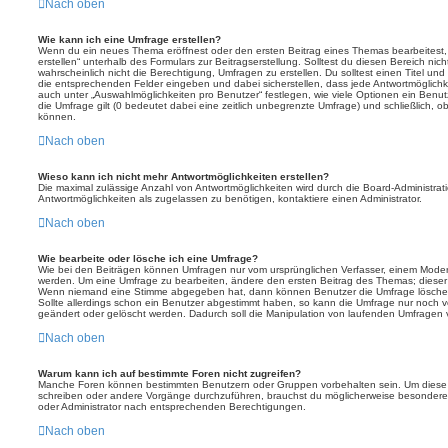
Nach oben
Wie kann ich eine Umfrage erstellen?
Wenn du ein neues Thema eröffnest oder den ersten Beitrag eines Themas bearbeitest, 
erstellen“ unterhalb des Formulars zur Beitragserstellung. Solltest du diesen Bereich ni
wahrscheinlich nicht die Berechtigung, Umfragen zu erstellen. Du solltest einen Titel un
die entsprechenden Felder eingeben und dabei sicherstellen, dass jede Antwortmöglichkei
auch unter „Auswahlmöglichkeiten pro Benutzer“ festlegen, wie viele Optionen ein Benutz
die Umfrage gilt (0 bedeutet dabei eine zeitlich unbegrenzte Umfrage) und schließlich, 
können.
Nach oben
Wieso kann ich nicht mehr Antwortmöglichkeiten erstellen?
Die maximal zulässige Anzahl von Antwortmöglichkeiten wird durch die Board-Administrat
Antwortmöglichkeiten als zugelassen zu benötigen, kontaktiere einen Administrator.
Nach oben
Wie bearbeite oder lösche ich eine Umfrage?
Wie bei den Beiträgen können Umfragen nur vom ursprünglichen Verfasser, einem Modera
werden. Um eine Umfrage zu bearbeiten, ändere den ersten Beitrag des Themas; dieser i
Wenn niemand eine Stimme abgegeben hat, dann können Benutzer die Umfrage löschen
Sollte allerdings schon ein Benutzer abgestimmt haben, so kann die Umfrage nur noch 
geändert oder gelöscht werden. Dadurch soll die Manipulation von laufenden Umfragen 
Nach oben
Warum kann ich auf bestimmte Foren nicht zugreifen?
Manche Foren können bestimmten Benutzern oder Gruppen vorbehalten sein. Um diese e
schreiben oder andere Vorgänge durchzuführen, brauchst du möglicherweise besondere
oder Administrator nach entsprechenden Berechtigungen.
Nach oben