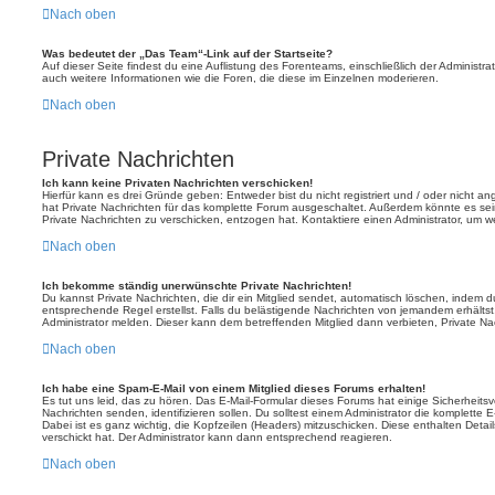
Nach oben
Was bedeutet der „Das Team“-Link auf der Startseite?
Auf dieser Seite findest du eine Auflistung des Forenteams, einschließlich der Administra
auch weitere Informationen wie die Foren, die diese im Einzelnen moderieren.
Nach oben
Private Nachrichten
Ich kann keine Privaten Nachrichten verschicken!
Hierfür kann es drei Gründe geben: Entweder bist du nicht registriert und / oder nicht a
hat Private Nachrichten für das komplette Forum ausgeschaltet. Außerdem könnte es sein
Private Nachrichten zu verschicken, entzogen hat. Kontaktiere einen Administrator, um we
Nach oben
Ich bekomme ständig unerwünschte Private Nachrichten!
Du kannst Private Nachrichten, die dir ein Mitglied sendet, automatisch löschen, indem 
entsprechende Regel erstellst. Falls du belästigende Nachrichten von jemandem erhälts
Administrator melden. Dieser kann dem betreffenden Mitglied dann verbieten, Private N
Nach oben
Ich habe eine Spam-E-Mail von einem Mitglied dieses Forums erhalten!
Es tut uns leid, das zu hören. Das E-Mail-Formular dieses Forums hat einige Sicherheits
Nachrichten senden, identifizieren sollen. Du solltest einem Administrator die komplette 
Dabei ist es ganz wichtig, die Kopfzeilen (Headers) mitzuschicken. Diese enthalten Detai
verschickt hat. Der Administrator kann dann entsprechend reagieren.
Nach oben