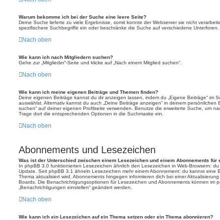
Warum bekomme ich bei der Suche eine leere Seite?
Deine Suche lieferte zu viele Ergebnisse, somit konnte der Webserver sie nicht verarbei
spezifischere Suchbegriffe ein oder beschränke die Suche auf verschiedene Unterforen.
Nach oben
Wie kann ich nach Mitgliedern suchen?
Gehe zur „Mitglieder“-Seite und klicke auf „Nach einem Mitglied suchen“.
Nach oben
Wie kann ich meine eigenen Beiträge und Themen finden?
Deine eigenen Beiträge kannst du dir anzeigen lassen, indem du „Eigene Beiträge“ im Sc
auswählst. Alternativ kannst du auch „Deine Beiträge anzeigen“ in deinem persönlichen 
suchen“ auf deiner eigenen Profilseite verwenden. Benutze die erweiterte Suche, um na
Trage dort die entsprechenden Optionen in die Suchmaske ein.
Nach oben
Abonnements und Lesezeichen
Was ist der Unterschied zwischen einem Lesezeichen und einem Abonnements für
In phpBB 3.0 funktionierten Lesezeichen ähnlich den Lesezeichen in Web-Browsern: du
Update. Seit phpBB 3.1 ähneln Lesezeichen mehr einem Abonnement: du kannst eine Be
Thema aktualisiert wird. Abonnements hingegen informieren dich bei einer Aktualisieru
Boards. Die Benachrichtigungsoptionen für Lesezeichen und Abonnements können im pe
„Benachrichtigungen einstellen“ geändert werden.
Nach oben
Wie kann ich ein Lesezeichen auf ein Thema setzen oder ein Thema abonnieren?