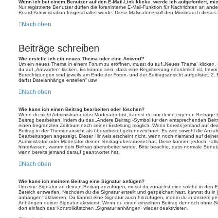
Wenn ich bei einem Benutzer auf den E-Mail-Link klicke, werde ich aufgefordert, m
Nur registrierte Benutzer dürfen die foreninterne E-Mail-Funktion für Nachrichten an ande
Board-Administration freigeschaltet wurde. Diese Maßnahme soll den Missbrauch dieses
Nach oben
Beiträge schreiben
Wie erstelle ich ein neues Thema oder eine Antwort?
Um ein neues Thema in einem Forum zu eröffnen, musst du auf „Neues Thema“ klicken. 
du auf „Antworten“ klicken. Es könnte sein, dass eine Registrierung erforderlich ist, bev
Berechtigungen sind jeweils am Ende der Foren- und der Beitragsansicht aufgelistet. Z. 
darfst Dateianhänge erstellen“ usw.
Nach oben
Wie kann ich einen Beitrag bearbeiten oder löschen?
Wenn du nicht Administrator oder Moderator bist, kannst du nur deine eigenen Beiträge
Beitrag bearbeiten, indem du das „Ändere Beitrag“-Symbol für den entsprechenden Beitrag 
einen begrenzten Zeitraum nach seiner Erstellung möglich. Wenn bereits jemand auf dein
Beitrag in der Themenansicht als überarbeitet gekennzeichnet. Es wird sowohl die Anzahl
Bearbeitungen angezeigt. Dieser Hinweis erscheint nicht, wenn noch niemand auf deine
Administrator oder Moderator deinen Beitrag überarbeitet hat. Diese können jedoch, falls 
hinterlassen, warum dein Beitrag überarbeitet wurde. Bitte beachte, dass normale Benut
wenn bereits jemand darauf geantwortet hat.
Nach oben
Wie kann ich meinem Beitrag eine Signatur anfügen?
Um eine Signatur an deinen Beitrag anzufügen, musst du zunächst eine solche in den E
Bereich entwerfen. Nachdem du die Signatur erstellt und gespeichert hast, kannst du in
anhängen“ aktivieren. Du kannst eine Signatur auch hinzufügen, indem du in deinem p
Anhängen deiner Signatur aktivierst. Wenn du einen einzelnen Beitrag dennoch ohne Si
dort einfach das Kontrollkästchen „Signatur anhängen“ wieder deaktivieren.