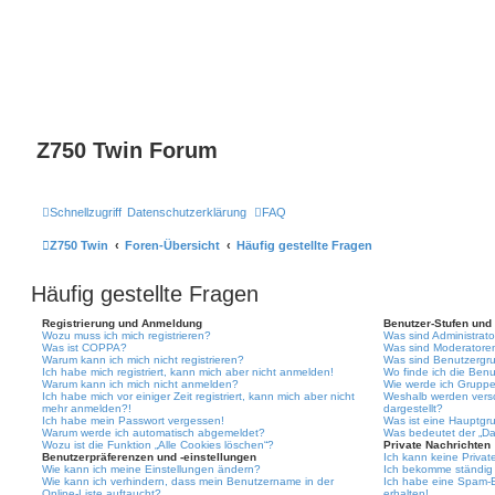
Z750 Twin Forum
Schnellzugriff
Datenschutzerklärung
FAQ
Z750 Twin
Foren-Übersicht
Häufig gestellte Fragen
Häufig gestellte Fragen
Registrierung und Anmeldung
Benutzer-Stufen und
Wozu muss ich mich registrieren?
Was sind Administrat
Was ist COPPA?
Was sind Moderatore
Warum kann ich mich nicht registrieren?
Was sind Benutzergr
Ich habe mich registriert, kann mich aber nicht anmelden!
Wo finde ich die Benu
Warum kann ich mich nicht anmelden?
Wie werde ich Gruppe
Ich habe mich vor einiger Zeit registriert, kann mich aber nicht
Weshalb werden vers
mehr anmelden?!
dargestellt?
Ich habe mein Passwort vergessen!
Was ist eine Hauptgr
Warum werde ich automatisch abgemeldet?
Was bedeutet der „Das
Wozu ist die Funktion „Alle Cookies löschen“?
Private Nachrichten
Benutzerpräferenzen und -einstellungen
Ich kann keine Privat
Wie kann ich meine Einstellungen ändern?
Ich bekomme ständig 
Wie kann ich verhindern, dass mein Benutzername in der
Ich habe eine Spam-E
Online-Liste auftaucht?
erhalten!