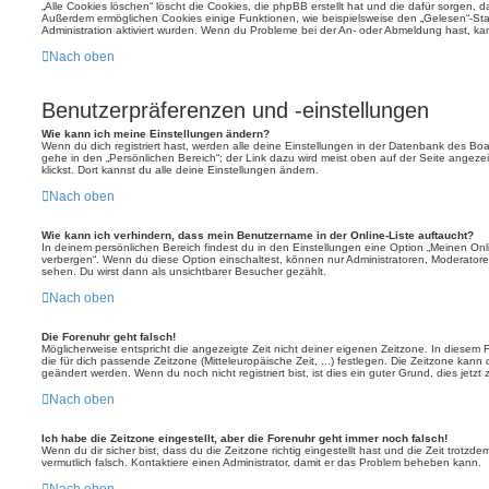
„Alle Cookies löschen“ löscht die Cookies, die phpBB erstellt hat und die dafür sorgen, 
Außerdem ermöglichen Cookies einige Funktionen, wie beispielsweise den „Gelesen“-Stat
Administration aktiviert wurden. Wenn du Probleme bei der An- oder Abmeldung hast, ka
Nach oben
Benutzerpräferenzen und -einstellungen
Wie kann ich meine Einstellungen ändern?
Wenn du dich registriert hast, werden alle deine Einstellungen in der Datenbank des Bo
gehe in den „Persönlichen Bereich“; der Link dazu wird meist oben auf der Seite ange
klickst. Dort kannst du alle deine Einstellungen ändern.
Nach oben
Wie kann ich verhindern, dass mein Benutzername in der Online-Liste auftaucht?
In deinem persönlichen Bereich findest du in den Einstellungen eine Option „Meinen On
verbergen“. Wenn du diese Option einschaltest, können nur Administratoren, Moderatore
sehen. Du wirst dann als unsichtbarer Besucher gezählt.
Nach oben
Die Forenuhr geht falsch!
Möglicherweise entspricht die angezeigte Zeit nicht deiner eigenen Zeitzone. In diesem Fa
die für dich passende Zeitzone (Mitteleuropäische Zeit, ...) festlegen. Die Zeitzone kann
geändert werden. Wenn du noch nicht registriert bist, ist dies ein guter Grund, dies jetzt 
Nach oben
Ich habe die Zeitzone eingestellt, aber die Forenuhr geht immer noch falsch!
Wenn du dir sicher bist, dass du die Zeitzone richtig eingestellt hast und die Zeit trotzde
vermutlich falsch. Kontaktiere einen Administrator, damit er das Problem beheben kann.
Nach oben