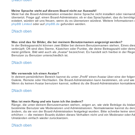
Meine Sprache steht auf diesem Board nicht zur Auswahl!
Meist hat die Board-Administration entweder deine Sprache nicht installiert oder nieman
übersetzt. Frage ggf. einen Board-Administrator, ob er das Sprachpaket, das du benötigst,
existiert, würden wir uns freuen, wenn du es übersetzen würdest. Weitere Informatione
phpBB Limited
oder auf
phpBB.de
gefunden werden.
Nach oben
Was sind das für Bilder, die bei meinem Benutzernamen angezeigt werden?
In der Beitragsansicht können zwei Bilder bei deinem Benutzernamen stehen. Eines diese
verknüpft: Oft sind dies Sterne, Kästchen oder Punkte, die deine Beitragszahl oder de
meist größere, Bild wird auch als „Avatar“ bezeichnet. Es handelt sich hierbei in der Reg
Benutzer zu Benutzer unterschiedlich ist.
Nach oben
Wie verwende ich einen Avatar?
In deinem persönlichen Bereich kannst du unter „Profil“ einen Avatar über eine der folg
Galerie, Remote oder Hochladen. Die Board-Administration kann bestimmen, ob und wie
Wenn du keinen Avatar benutzen kannst, solltest du die Board-Administration kontaktier
Nach oben
Was ist mein Rang und wie kann ich ihn ändern?
Ränge, die unter deinem Benutzernamen stehen, zeigen an, wie viele Beiträge du bislang e
bestimmte Benutzer wie Moderatoren und Administratoren. Normalerweise kannst du den 
ändern, da sie von der Board-Administration festgelegt wurden. Bitte schreibe keine si
erhöhen — die meisten Boards dulden dieses Verhalten nicht und ein Moderator oder Adm
Umständen einfach wieder zurücksetzen.
Nach oben