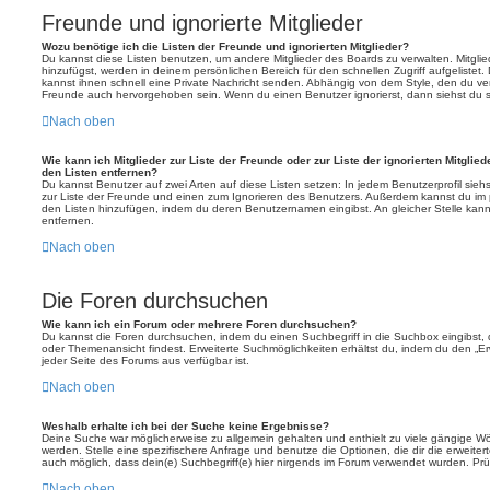
Freunde und ignorierte Mitglieder
Wozu benötige ich die Listen der Freunde und ignorierten Mitglieder?
Du kannst diese Listen benutzen, um andere Mitglieder des Boards zu verwalten. Mitglied
hinzufügst, werden in deinem persönlichen Bereich für den schnellen Zugriff aufgelistet.
kannst ihnen schnell eine Private Nachricht senden. Abhängig von dem Style, den du v
Freunde auch hervorgehoben sein. Wenn du einen Benutzer ignorierst, dann siehst du s
Nach oben
Wie kann ich Mitglieder zur Liste der Freunde oder zur Liste der ignorierten Mitglie
den Listen entfernen?
Du kannst Benutzer auf zwei Arten auf diese Listen setzen: In jedem Benutzerprofil sieh
zur Liste der Freunde und einen zum Ignorieren des Benutzers. Außerdem kannst du im p
den Listen hinzufügen, indem du deren Benutzernamen eingibst. An gleicher Stelle kann
entfernen.
Nach oben
Die Foren durchsuchen
Wie kann ich ein Forum oder mehrere Foren durchsuchen?
Du kannst die Foren durchsuchen, indem du einen Suchbegriff in die Suchbox eingibst, d
oder Themenansicht findest. Erweiterte Suchmöglichkeiten erhältst du, indem du den „Erw
jeder Seite des Forums aus verfügbar ist.
Nach oben
Weshalb erhalte ich bei der Suche keine Ergebnisse?
Deine Suche war möglicherweise zu allgemein gehalten und enthielt zu viele gängige Wör
werden. Stelle eine spezifischere Anfrage und benutze die Optionen, die dir die erweiter
auch möglich, dass dein(e) Suchbegriff(e) hier nirgends im Forum verwendet wurden. Prüf
Nach oben