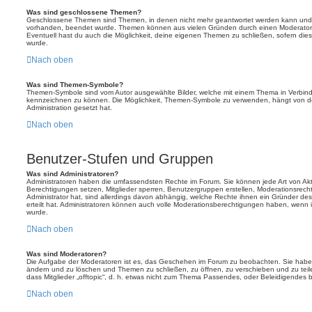
Was sind geschlossene Themen?
Geschlossene Themen sind Themen, in denen nicht mehr geantwortet werden kann und b
vorhanden, beendet wurde. Themen können aus vielen Gründen durch einen Moderator o
Eventuell hast du auch die Möglichkeit, deine eigenen Themen zu schließen, sofern dies
wurde.
Nach oben
Was sind Themen-Symbole?
Themen-Symbole sind vom Autor ausgewählte Bilder, welche mit einem Thema in Verbin
kennzeichnen zu können. Die Möglichkeit, Themen-Symbole zu verwenden, hängt von de
Administration gesetzt hat.
Nach oben
Benutzer-Stufen und Gruppen
Was sind Administratoren?
Administratoren haben die umfassendsten Rechte im Forum. Sie können jede Art von Akt
Berechtigungen setzen, Mitglieder sperren, Benutzergruppen erstellen, Moderationsrech
Administrator hat, sind allerdings davon abhängig, welche Rechte ihnen ein Gründer des
erteilt hat. Administratoren können auch volle Moderationsberechtigungen haben, wenn 
wurde.
Nach oben
Was sind Moderatoren?
Die Aufgabe der Moderatoren ist es, das Geschehen im Forum zu beobachten. Sie haben
ändern und zu löschen und Themen zu schließen, zu öffnen, zu verschieben und zu teil
dass Mitglieder „offtopic“, d. h. etwas nicht zum Thema Passendes, oder Beleidigendes 
Nach oben