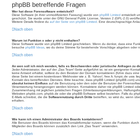
phpBB betreffende Fragen
Wer hat diese Forensoftware entwickelt?
Diese Software (in ihrer unmodifizierten Fassung) wurde von
phpBB Limited
entwickelt und
geschützt. Sie wurde unter der GNU General Public License, Version 2 (GPL-2.0) veröffen
Weitere Details findest du
auf der Seite von phpBB Limited
. Eine deutschsprachige Anlauf
Nach oben
Warum ist Funktion x oder y nicht enthalten?
Diese Software wurde von phpBB Limited geschrieben. Wenn du denkst, dass eine Funkt
besuche
phpBB Ideas
, wo du deine Stimme für bestehende Vorschläge abgeben oder n
Nach oben
An wen soll ich mich wenden, falls es Beschwerden oder juristische Anfragen zu d
Jeder Administrator, der auf der „Das Team“-Seite aufgeführt ist, ist ein geeigneter Kon
keine Antwort erhältst, solltest du den Besitzer der Domain kontaktieren (führe dazu ein
diese Seite bei einem kostenlosen Webhoster wie z. B. Yahoo!, free.fr, funpic.de usw. l
Kontakt des betreffenden Dienstes. Bitte beachte, dass phpBB Limited (phpBB.com) u
absolut keinen Einfluss
auf die Benutzung oder den oder die Benutzer der Forensoftwa
Verantwortung herangezogen werden können. Kontaktiere daher nie phpBB Limited oder
Zusammenhang mit jeglichen juristischen Fragen (Unterlassungserklärungen, Haftungsfr
Websiten phpbb.com, phpbb.de oder die phpBB-Software selbst beziehen. Falls du php
E-Mails schreibst, die die
Softwarenutzung durch Dritte
betreffen, so wirst du, wenn üb
erhalten.
Nach oben
Wie kann ich einen Administrator des Boards kontaktieren?
Alle Benutzer des Boards können das Kontaktformular nutzen, wenn die Funktion durch di
Mitglieder des Boards können zusätzlich den Link „Das Team“ verwenden.
Nach oben