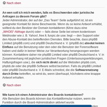
Nach oben
An wen soll ich mich wenden, falls es Beschwerden oder juristische
Anfragen zu diesem Forum gibt?
Jeder Administrator, der auf der „Das Team“-Seite aufgeführt ist, ist ein
geeigneter Kontakt für deine Beschwerde. Wenn du so keine Antwort erhältst,
solltest du den Besitzer der Domain kontaktieren (führe dazu eine
„WHOIS“-Abfrage
durch) oder — falls diese Seite bei einem kostenlosen
Webhoster wie z. B. Yahoo!, free.fr, funpic.de usw. liegt — den Support oder
den Abuse-Kontakt des betreffenden Dienstes. Bitte beachte, dass phpBB
Limited (phpBB.com) und phpBB Deutschland e. V. (phpBB.de)
absolut keinen
Einfluss
auf die Benutzung oder den oder die Benutzer der Forensoftware
haben und dafür in keiner Weise zur Verantwortung herangezogen werden
können. Kontaktiere daher nie phpBB Limited oder phpBB Deutschland e. V. in
Zusammenhang mit jeglichen juristischen Fragen (Unterlassungserklärungen,
Haftungsfragen usw.), die
sich nicht direkt
auf die Websiten phpbb.com,
phpbb.de oder die phpBB-Software selbst beziehen. Falls du phpBB Limited
oder phpBB Deutschland e. V. E-Mails schreibst, die die
Softwarenutzung
durch Dritte
betreffen, so wirst du, wenn überhaupt, höchstens eine knappe
Antwort erhalten.
Nach oben
Wie kann ich einen Administrator des Boards kontaktieren?
Alle Benutzer des Boards können das Kontaktformular nutzen, wenn die
Funktion durch die Board-Administration aktiviert wurde.
Mitglieder des Boards können zusätzlich den Link „Das Team“ verwenden.