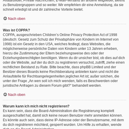
Avatarbilder, Private Nachrichten, E-Mail-Versand an andere Mitglieder, Beitritt
zu Benutzergruppen und so weiter. Wir empfehlen dir eine Anmeldung, da sie
schnell erledigt ist und dir zahlreiche Vorteile bietet.
Nach oben
Was ist COPPA?
COPPA, ausgeschrieben Children’s Online Privacy Protection Act of 1998
(deutsch: Gesetz zum Schutz der Privatsphäre von Kindern im Internet von
1998) ist ein Gesetz in den USA, welches festlegt, dass Websites, die
möglicherweise persönliche Daten von Kindern unter 13 Jahren erheben,
hierzu die Zustimmung der Eltern beziehungsweise des oder der
Erziehungsberechtigten benötigen. Wenn du dir unsicher bist, ob dies auf dich
oder die Website, auf der du dich zu registrieren versuchst, zutrifft, ziehe einen
rechtlichen Beistand zu Rate. Bitte beachte, dass phpBB Limited und der
Besitzer dieses Boards keine Rechtsberatung anbieten kann und nicht die
Anlaufstelle für Rechtsangelegenheiten jeglicher Art ist; außer solchen, die
unter der Frage „An wen soll ich mich wenden, falls es Beschwerden oder
juristische Anfragen zu diesem Forum gibt?“ behandelt werden.
Nach oben
Warum kann ich mich nicht registrieren?
Es kann sein, dass die Board-Administration die Registrierung komplett
ausgeschaltet hat, damit sich keine neuen Benutzer mehr anmelden können.
Es könnte auch sein, dass deine IP-Adresse oder der Benutzername, mit dem
du dich registrieren möchtest, gesperrt wurden. Um Hilfe zu erhalten, wende