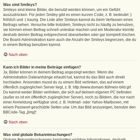
Was sind Smileys?
Smileys sind kleine Bilder, die benutzt werden können, um ein Gefühl
auszudrücken. Für jeden Smiley gibt es einen kurzen Code, z. B. bedeutet :)
fröhlich und :( traurig. Die Liste aller Smileys kannst du beim Verfassen eines
Beitrags sehen. Versuche bitte trotzdem, Smileys nicht zu häufig zu benutzen,
sie können einen Beitrag schnell unlesbar machen und ein Moderator könnte
deshalb deinen Beitrag entsprechend überarbeiten oder gar komplett löschen.
Die Board-Administration kann auch die Anzahl der Smileys begrenzen, die du
in einem Beitrag benutzen kannst.
Nach oben
Kann ich Bilder in meine Beiträge einfügen?
Ja, Bilder können in deinem Beitrag angezeigt werden. Wenn die
Administration Dateianhänge erlaubt hat, kannst du das Bild auch direkt
hochladen. Ansonsten musst du zu einem Bild verlinken, das auf einem
öffentlich zugänglichen Server liegt, z. B. http://www.domain.tld/mein-bild.gif.
Du kannst weder Bilder verlinken, die sich auf deinem eigenen PC befinden
(außer es ist ein öffentlich zugänglicher Server), noch zu Bildern, die nur nach
einer Anmeldung verfügbar sind, z. B. Hotmail- oder Yahoo-Mailboxen, mit
einem Passwort geschützte Seiten usw. Um das Bild anzuzeigen, benutze den
BBCode-Tag „[img]“.
Nach oben
Was sind globale Bekanntmachungen?
Globale Bekanntmachungen beinhalten wichtige Informationen, deshalb