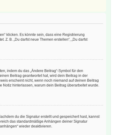
n“ klicken. Es könnte sein, dass eine Registrierung
t. Z. B. „Du darfst neue Themen erstellen“, „Du darfst
iten, indem du das „Ändere Beitrag“-Symbol für den
inen Beitrag geantwortet hat, wird dein Beitrag in der
nweis erscheint nicht, wenn noch niemand auf deinen Beitrag
ne Notiz hinterlassen, warum dein Beitrag überarbeitet wurde.
chdem du die Signatur erstellt und gespeichert hast, kannst
Bereich das standardmäßige Anhängen deiner Signatur
r anhängen“ wieder deaktivieren.