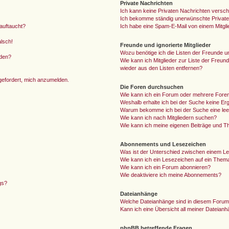
Private Nachrichten
Ich kann keine Privaten Nachrichten versch
Ich bekomme ständig unerwünschte Private
auftaucht?
Ich habe eine Spam-E-Mail von einem Mitgli
alsch!
Freunde und ignorierte Mitglieder
Wozu benötige ich die Listen der Freunde un
rden?
Wie kann ich Mitglieder zur Liste der Freund
wieder aus den Listen entfernen?
fgefordert, mich anzumelden.
Die Foren durchsuchen
Wie kann ich ein Forum oder mehrere For
Weshalb erhalte ich bei der Suche keine Er
Warum bekomme ich bei der Suche eine lee
Wie kann ich nach Mitgliedern suchen?
Wie kann ich meine eigenen Beiträge und T
Abonnements und Lesezeichen
Was ist der Unterschied zwischen einem L
Wie kann ich ein Lesezeichen auf ein Them
Wie kann ich ein Forum abonnieren?
Wie deaktiviere ich meine Abonnements?
gs?
Dateianhänge
Welche Dateianhänge sind in diesem Forum
Kann ich eine Übersicht all meiner Dateian
phpBB betreffende Fragen