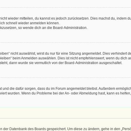
 nicht wieder mitteilen, du kannst es jedoch zurücksetzen. Dies machst du, indem 
 dich schnell wieder anmelden können.
ückzusetzen, so wende dich an die Board-Administration.
en“ nicht auswählst, wirst du nur für eine Sitzung angemeldet. Dies verhindert 
leiben“ beim Anmelden auswählen. Dies ist nicht empfehlenswert, wenn du dich an
 steht, dann wurde sie vermutlich von der Board-Administration ausgeschaltet.
 hat und die dafür sorgen, dass du im Forum angemeldet bleibst. Außerdem ermögli
tiviert wurden. Wenn du Probleme bei der An- oder Abmeldung hast, kann es helfen
n in der Datenbank des Boards gespeichert. Um diese zu ändern, gehe in den „Persö