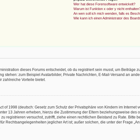
Wer hat diese Forensoftware entwickelt?
Warum ist Funktion x oder y nicht enthalten
An wen soll ich mich wenden, falls es Besc
Wie kann ich einen Administrator des Board
istration dieses Forums entscheidet, ob du registriert sein musst, um Beiträge zu s
ung stehen: zum Beispiel Avatarbilder, Private Nachrichten, E-Mail-Versand an ander
 zahlreiche Vorteile bietet.
t of 1998 (deutsch: Gesetz zum Schutz der Privatsphäre von Kindern im Internet vo
unter 13 Jahren erheben, hierzu die Zustimmung der Eltern beziehungsweise des o
h zu registrieren versuchst, zutrifft, ziehe einen rechtlichen Beistand zu Rate. Bit
für Rechtsangelegenheiten jeglicher Art ist; außer solchen, die unter der Frage „
.