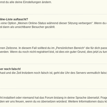
nst du alle deine Einstellungen ändern.
ine-Liste auftaucht?
n eine Option „Meinen Online-Status während dieser Sitzung verbergen“. Wenn du d
st dann als unsichtbarer Besucher gezählt.
en Zeitzone. In diesem Fall solltest du im „Persönlichen Bereich“ die für dich passe
den. Wenn du noch nicht registriert bist, ist dies ein guter Grund, dies jetzt zu tun
mer noch falsch!
t hast und die Zeit trotzdem noch falsch ist, geht die Uhr des Servers vermutlich fal
t installiert oder niemand hat das Forum bislang in deine Sprache übersetzt. Frag
, würden wir uns freuen, wenn du es übersetzen würdest. Weitere Informationen dazu