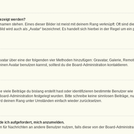
gezeigt werden?
amen stehen. Eines dieser Bilder ist meist mit deinem Rang verknüpft: Oft sind di
ld wird auch als „Avatar“ bezeichnet. Es handelt sich hierbei in der Regel um ein
 Avatar über eine der folgenden vier Methoden hinzufügen: Gravatar, Galerie, Rem
en Avatar benutzen kannst, solltest du die Board-Administration kontaktieren.
viele Beiträge du bislang erstellt hast oder identifizieren bestimmte Benutzer w
 Board-Administration festgelegt wurden. Bitte schreibe keine sinnlosen Beiträge
wird deinen Rang unter Umständen einfach wieder zurücksetzen.
rde ich aufgefordert, mich anzumelden.
ion für Nachrichten an andere Benutzer nutzen, falls diese von der Board-Administ