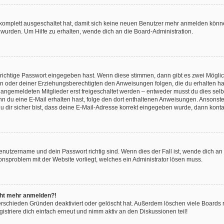
g komplett ausgeschaltet hat, damit sich keine neuen Benutzer mehr anmelden könn
 wurden. Um Hilfe zu erhalten, wende dich an die Board-Administration.
 richtige Passwort eingegeben hast. Wenn diese stimmen, dann gibt es zwei Mögl
tern oder deiner Erziehungsberechtigten den Anweisungen folgen, die du erhalten ha
u angemeldeten Mitglieder erst freigeschaltet werden – entweder musst du dies selbs
. Wenn du eine E-Mail erhalten hast, folge den dort enthaltenen Anweisungen. Ansons
 dir sicher bist, dass deine E-Mail-Adresse korrekt eingegeben wurde, dann kontak
Benutzername und dein Passwort richtig sind. Wenn dies der Fall ist, wende dich a
ionsproblem mit der Website vorliegt, welches ein Administrator lösen muss.
icht mehr anmelden?!
erschieden Gründen deaktiviert oder gelöscht hat. Außerdem löschen viele Boards r
triere dich einfach erneut und nimm aktiv an den Diskussionen teil!