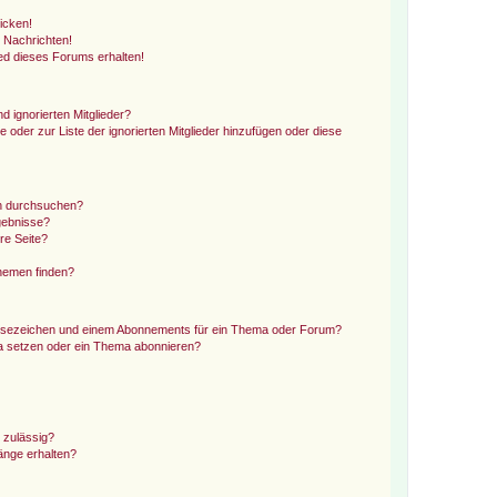
icken!
 Nachrichten!
ed dieses Forums erhalten!
d ignorierten Mitglieder?
e oder zur Liste der ignorierten Mitglieder hinzufügen oder diese
en durchsuchen?
gebnisse?
re Seite?
hemen finden?
esezeichen und einem Abonnements für ein Thema oder Forum?
a setzen oder ein Thema abonnieren?
 zulässig?
hänge erhalten?