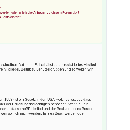
?
hwerden oder juristische Anfragen zu diesem Forum gibt?
s kontaktieren?
chreiben. Auf jeden Fall erhältst du als registriertes Mitglied
e Mitglieder, Beitritt zu Benutzergruppen und so weiter. Wir
n 1998) ist ein Gesetz in den USA, welches festlegt, dass
der der Erziehungsberechtigten benötigen. Wenn du dir
te beachte, dass phpBB Limited und der Besitzer dieses Boards
An wen soll ich mich wenden, falls es Beschwerden oder