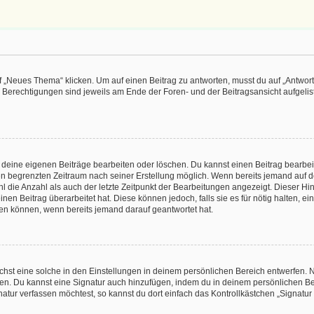
„Neues Thema“ klicken. Um auf einen Beitrag zu antworten, musst du auf „Antworte
e Berechtigungen sind jeweils am Ende der Foren- und der Beitragsansicht aufgeliste
r deine eigenen Beiträge bearbeiten oder löschen. Du kannst einen Beitrag bearbe
inen begrenzten Zeitraum nach seiner Erstellung möglich. Wenn bereits jemand auf de
 die Anzahl als auch der letzte Zeitpunkt der Bearbeitungen angezeigt. Dieser Hi
en Beitrag überarbeitet hat. Diese können jedoch, falls sie es für nötig halten, ei
hen können, wenn bereits jemand darauf geantwortet hat.
st eine solche in den Einstellungen in deinem persönlichen Bereich entwerfen. Na
eren. Du kannst eine Signatur auch hinzufügen, indem du in deinem persönlichen 
atur verfassen möchtest, so kannst du dort einfach das Kontrollkästchen „Signatu