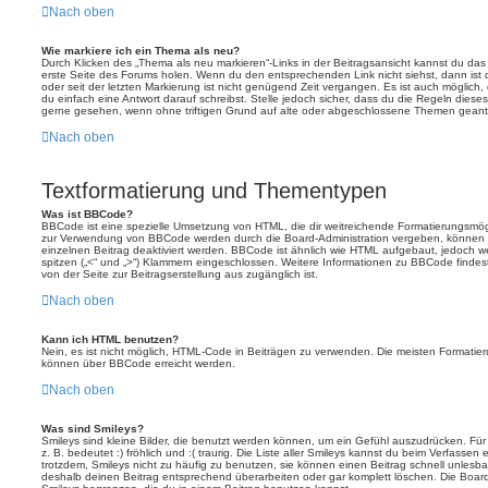
Nach oben
Wie markiere ich ein Thema als neu?
Durch Klicken des „Thema als neu markieren“-Links in der Beitragsansicht kannst du d
erste Seite des Forums holen. Wenn du den entsprechenden Link nicht siehst, dann ist d
oder seit der letzten Markierung ist nicht genügend Zeit vergangen. Es ist auch möglic
du einfach eine Antwort darauf schreibst. Stelle jedoch sicher, dass du die Regeln diese
gerne gesehen, wenn ohne triftigen Grund auf alte oder abgeschlossene Themen geantw
Nach oben
Textformatierung und Thementypen
Was ist BBCode?
BBCode ist eine spezielle Umsetzung von HTML, die dir weitreichende Formatierungsmögli
zur Verwendung von BBCode werden durch die Board-Administration vergeben, können j
einzelnen Beitrag deaktiviert werden. BBCode ist ähnlich wie HTML aufgebaut, jedoch wer
spitzen („<“ und „>“) Klammern eingeschlossen. Weitere Informationen zu BBCode findest d
von der Seite zur Beitragserstellung aus zugänglich ist.
Nach oben
Kann ich HTML benutzen?
Nein, es ist nicht möglich, HTML-Code in Beiträgen zu verwenden. Die meisten Formatier
können über BBCode erreicht werden.
Nach oben
Was sind Smileys?
Smileys sind kleine Bilder, die benutzt werden können, um ein Gefühl auszudrücken. Für
z. B. bedeutet :) fröhlich und :( traurig. Die Liste aller Smileys kannst du beim Verfassen
trotzdem, Smileys nicht zu häufig zu benutzen, sie können einen Beitrag schnell unles
deshalb deinen Beitrag entsprechend überarbeiten oder gar komplett löschen. Die Board