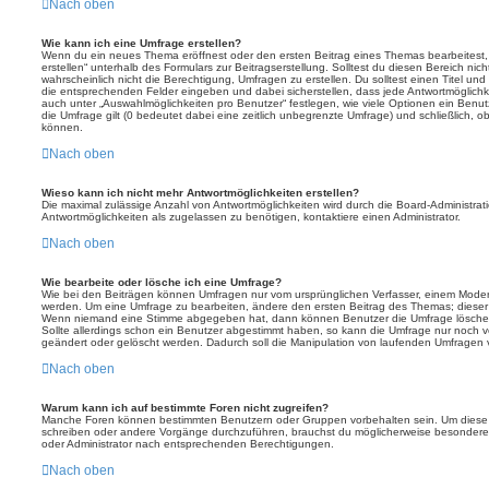
Nach oben
Wie kann ich eine Umfrage erstellen?
Wenn du ein neues Thema eröffnest oder den ersten Beitrag eines Themas bearbeitest, 
erstellen“ unterhalb des Formulars zur Beitragserstellung. Solltest du diesen Bereich ni
wahrscheinlich nicht die Berechtigung, Umfragen zu erstellen. Du solltest einen Titel un
die entsprechenden Felder eingeben und dabei sicherstellen, dass jede Antwortmöglichkei
auch unter „Auswahlmöglichkeiten pro Benutzer“ festlegen, wie viele Optionen ein Benutz
die Umfrage gilt (0 bedeutet dabei eine zeitlich unbegrenzte Umfrage) und schließlich, 
können.
Nach oben
Wieso kann ich nicht mehr Antwortmöglichkeiten erstellen?
Die maximal zulässige Anzahl von Antwortmöglichkeiten wird durch die Board-Administrat
Antwortmöglichkeiten als zugelassen zu benötigen, kontaktiere einen Administrator.
Nach oben
Wie bearbeite oder lösche ich eine Umfrage?
Wie bei den Beiträgen können Umfragen nur vom ursprünglichen Verfasser, einem Modera
werden. Um eine Umfrage zu bearbeiten, ändere den ersten Beitrag des Themas; dieser i
Wenn niemand eine Stimme abgegeben hat, dann können Benutzer die Umfrage löschen
Sollte allerdings schon ein Benutzer abgestimmt haben, so kann die Umfrage nur noch 
geändert oder gelöscht werden. Dadurch soll die Manipulation von laufenden Umfragen 
Nach oben
Warum kann ich auf bestimmte Foren nicht zugreifen?
Manche Foren können bestimmten Benutzern oder Gruppen vorbehalten sein. Um diese e
schreiben oder andere Vorgänge durchzuführen, brauchst du möglicherweise besondere
oder Administrator nach entsprechenden Berechtigungen.
Nach oben