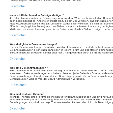
Smileys begrenzen, die du in einem Beitrag benutzen kannst.
Nach oben
Kann ich Bilder in meine Beiträge einfügen?
Ja, Bilder können in deinem Beitrag angezeigt werden. Wenn die Administration Dateian
auch direkt hochladen. Ansonsten musst du zu einem Bild verlinken, das auf einem öffentl
http://www.domain.tld/mein-bild.gif. Du kannst weder Bilder verlinken, die sich auf deine
öffentlich zugänglicher Server), noch zu Bildern, die nur nach einer Anmeldung verfügbar
Mailboxen, mit einem Passwort geschützte Seiten usw. Um das Bild anzuzeigen, benutz
Nach oben
Was sind globale Bekanntmachungen?
Globale Bekanntmachungen beinhalten wichtige Informationen, deshalb solltest du sie s
Bekanntmachungen erscheinen ganz oben in jedem Forum und ebenfalls in deinem persö
Bekanntmachung schreiben kannst oder nicht, hängt von den durch die Board-Administ
Nach oben
Was sind Bekanntmachungen?
Bekanntmachungen beinhalten meist wichtige Informationen zu dem Bereich des Boards, i
stets lesen. Bekanntmachungen erscheinen oben auf jeder Seite des Forums, in dem sie 
Bekanntmachungen hängt es von deinen Berechtigungen ab, ob du Bekanntmachungen er
Berechtigungen werden von der Board-Administration vergeben.
Nach oben
Was sind wichtige Themen?
Wichtige Themen eines Forums erscheinen unter den Ankündigungen und sind nur auf d
meist einen wichtigen Inhalt, weswegen du sie lesen solltest. Wie bei den Bekanntmac
Berechtigungen ab, ob du wichtige Themen erstellen kannst oder nicht; die Berechtigunge
Nach oben