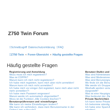
Z750 Twin Forum
Schnellzugriff
Datenschutzerklärung
FAQ
Z750 Twin
Foren-Übersicht
Häufig gestellte Fragen
Häufig gestellte Fragen
Registrierung und Anmeldung
Benutzer-Stufen und
Wozu muss ich mich registrieren?
Was sind Administrat
Was ist COPPA?
Was sind Moderatore
Warum kann ich mich nicht registrieren?
Was sind Benutzergr
Ich habe mich registriert, kann mich aber nicht anmelden!
Wo finde ich die Benu
Warum kann ich mich nicht anmelden?
Wie werde ich Gruppe
Ich habe mich vor einiger Zeit registriert, kann mich aber nicht
Weshalb werden vers
mehr anmelden?!
dargestellt?
Ich habe mein Passwort vergessen!
Was ist eine Hauptgr
Warum werde ich automatisch abgemeldet?
Was bedeutet der „Das
Wozu ist die Funktion „Alle Cookies löschen“?
Private Nachrichten
Benutzerpräferenzen und -einstellungen
Ich kann keine Privat
Wie kann ich meine Einstellungen ändern?
Ich bekomme ständig 
Wie kann ich verhindern, dass mein Benutzername in der
Ich habe eine Spam-E
Online-Liste auftaucht?
erhalten!