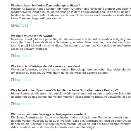
Weshalb kann ich keine Dateianhänge anfügen?
Rechte für Dateianhänge können für Foren, Gruppen und einzelne Benutzer vergeben we
möglicherweise nicht erlaubt, Dateianhänge in dem Forum anzufügen, in dem du deinen 
bestimmte Gruppen dürfen Dateien hochladen. Du kannst einen Administrator kontaktieren, 
keine Dateianhänge anfügen kannst.
Nach oben
Weshalb wurde ich verwarnt?
In jedem Board gibt es eigene Regeln, die meistens von der Administration festgelegt 
verstoßen hast, kann sie dir eine Verwarnung erteilen. Bitte beachte, dass dies die Ent
ist und phpBB Limited nichts mit dieser Verwarnung zu tun hat. Kontaktiere einen Administr
wieso du verwarnt wurdest.
Nach oben
Wie kann ich Beiträge den Moderatoren melden?
Wenn ein Administrator die entsprechenden Berechtigungen vergeben hat, siehst du eine
um diesen zu melden. Du wirst dann durch die weiteren Schritte geführt.
Nach oben
Was bewirkt die „Speichern“-Schaltfläche beim Schreiben eines Beitrags?
Hiermit kannst du die geschriebene Entwürfe speichern und zu einem späteren Zeitpunk
gesicherten Beitrag kannst du mit der Funktion „Gespeicherte Entwürfe verwalten“ in de
Nach oben
Warum muss mein Beitrag erst freigegeben werden?
Die Board-Administration kann entschieden haben, dass in dem Forum, in dem du einen Bei
geprüft werden müssen. Es ist auch möglich, dass die Administration dich zu einer Grup
denen sie die Beiträge erst begutachten möchte, bevor sie auf der Seite sichtbar werden.
Administration, wenn du weitere Informationen dazu benötigst.