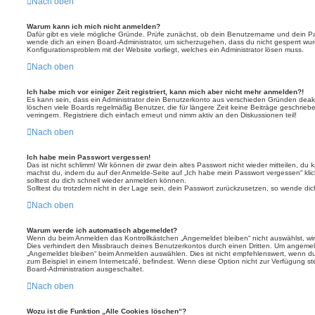
Nach oben
Warum kann ich mich nicht anmelden?
Dafür gibt es viele mögliche Gründe. Prüfe zunächst, ob dein Benutzername und dein Pass
wende dich an einen Board-Administrator, um sicherzugehen, dass du nicht gesperrt wurde
Konfigurationsproblem mit der Website vorliegt, welches ein Administrator lösen muss.
Nach oben
Ich habe mich vor einiger Zeit registriert, kann mich aber nicht mehr anmelden?!
Es kann sein, dass ein Administrator dein Benutzerkonto aus verschieden Gründen deakt
löschen viele Boards regelmäßig Benutzer, die für längere Zeit keine Beiträge geschri
verringern. Registriere dich einfach erneut und nimm aktiv an den Diskussionen teil!
Nach oben
Ich habe mein Passwort vergessen!
Das ist nicht schlimm! Wir können dir zwar dein altes Passwort nicht wieder mitteilen, du
machst du, indem du auf der Anmelde-Seite auf „Ich habe mein Passwort vergessen“ kli
solltest du dich schnell wieder anmelden können.
Solltest du trotzdem nicht in der Lage sein, dein Passwort zurückzusetzen, so wende dic
Nach oben
Warum werde ich automatisch abgemeldet?
Wenn du beim Anmelden das Kontrollkästchen „Angemeldet bleiben“ nicht auswählst, wirs
Dies verhindert den Missbrauch deines Benutzerkontos durch einen Dritten. Um angemel
„Angemeldet bleiben“ beim Anmelden auswählen. Dies ist nicht empfehlenswert, wenn du
zum Beispiel in einem Internetcafé, befindest. Wenn diese Option nicht zur Verfügung st
Board-Administration ausgeschaltet.
Nach oben
Wozu ist die Funktion „Alle Cookies löschen“?