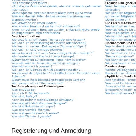
Die Forenuhr geht falsch!
Freunde und ignorier
Ich habe die Zeitzone eingestellt, aber die Forenuhr geht immer
Wozu benötige ich die
noch falsch!
Mitglieder?
Meine Sprache steht auf diesem Board nicht zur Auswahl!
Wie kann ich Mitgliede
Was sind das für Bilder, die bei meinem Benutzernamen
ignorierten Mitgliede
angezeigt werden?
Listen entfernen?
Wie verwende ich einen Avatar?
Die Foren durchsuc
Was ist mein Rang und wie kann ich ihn ändern?
Wie kann ich ein For
Wenn ich bei einem Benutzer auf den E-Mail-Link klicke, werde
Weshalb erhalte ich 
ich aufgefordert, mich anzumelden.
Warum bekomme ich be
Beiträge schreiben
Wie kann ich nach Mi
Wie erstelle ich ein neues Thema oder eine Antwort?
Wie kann ich meine e
Wie kann ich einen Beitrag bearbeiten oder löschen?
Abonnements und L
Wie kann ich meinem Beitrag eine Signatur anfügen?
Was ist der Untersch
Wie kann ich eine Umfrage erstellen?
einem Abonnements f
Wieso kann ich nicht mehr Antwortmöglichkeiten erstellen?
Wie kann ich ein Les
Wie bearbeite oder lösche ich eine Umfrage?
Thema abonnieren?
Warum kann ich auf bestimmte Foren nicht zugreifen?
Wie kann ich ein For
Weshalb kann ich keine Dateianhänge anfügen?
Wie deaktiviere ich 
Weshalb wurde ich verwarnt?
Dateianhänge
Wie kann ich Beiträge den Moderatoren melden?
Welche Dateianhänge 
Was bewirkt die „Speichern“-Schaltfläche beim Schreiben eines
Kann ich eine Übersic
Beitrags?
phpBB betreffende F
Warum muss mein Beitrag erst freigegeben werden?
Wer hat diese Forenso
Wie markiere ich ein Thema als neu?
Warum ist Funktion x 
Textformatierung und Thementypen
An wen soll ich mich
Was ist BBCode?
juristische Anfragen 
Kann ich HTML benutzen?
Wie kann ich einen Ad
Was sind Smileys?
Kann ich Bilder in meine Beiträge einfügen?
Was sind globale Bekanntmachungen?
Was sind Bekanntmachungen?
Was sind wichtige Themen?
Was sind geschlossene Themen?
Was sind Themen-Symbole?
Registrierung und Anmeldung