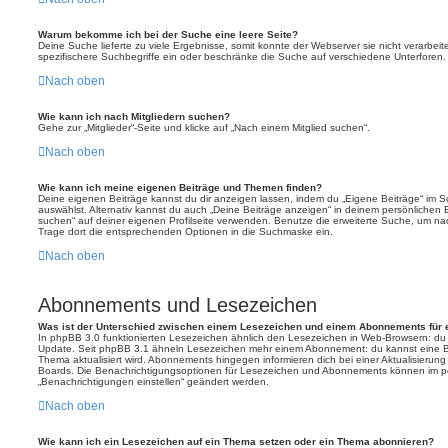
Warum bekomme ich bei der Suche eine leere Seite?
Deine Suche lieferte zu viele Ergebnisse, somit konnte der Webserver sie nicht verarbei
spezifischere Suchbegriffe ein oder beschränke die Suche auf verschiedene Unterforen.
Nach oben
Wie kann ich nach Mitgliedern suchen?
Gehe zur „Mitglieder“-Seite und klicke auf „Nach einem Mitglied suchen“.
Nach oben
Wie kann ich meine eigenen Beiträge und Themen finden?
Deine eigenen Beiträge kannst du dir anzeigen lassen, indem du „Eigene Beiträge“ im Sc
auswählst. Alternativ kannst du auch „Deine Beiträge anzeigen“ in deinem persönlichen 
suchen“ auf deiner eigenen Profilseite verwenden. Benutze die erweiterte Suche, um na
Trage dort die entsprechenden Optionen in die Suchmaske ein.
Nach oben
Abonnements und Lesezeichen
Was ist der Unterschied zwischen einem Lesezeichen und einem Abonnements für
In phpBB 3.0 funktionierten Lesezeichen ähnlich den Lesezeichen in Web-Browsern: du
Update. Seit phpBB 3.1 ähneln Lesezeichen mehr einem Abonnement: du kannst eine Be
Thema aktualisiert wird. Abonnements hingegen informieren dich bei einer Aktualisieru
Boards. Die Benachrichtigungsoptionen für Lesezeichen und Abonnements können im pe
„Benachrichtigungen einstellen“ geändert werden.
Nach oben
Wie kann ich ein Lesezeichen auf ein Thema setzen oder ein Thema abonnieren?