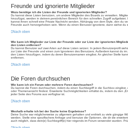
Freunde und ignorierte Mitglieder
Wozu benötige ich die Listen der Freunde und ignorierten Mitglieder?
Du kannst diese Listen benutzen, um andere Mitglieder des Boards zu verwalten. Mitglied
hinzufügst, werden in deinem persönlichen Bereich für den schnellen Zugriff aufgelistet.
kannst ihnen schnell eine Private Nachricht senden. Abhängig von dem Style, den du v
Freunde auch hervorgehoben sein. Wenn du einen Benutzer ignorierst, dann siehst du s
Nach oben
Wie kann ich Mitglieder zur Liste der Freunde oder zur Liste der ignorierten Mitglie
den Listen entfernen?
Du kannst Benutzer auf zwei Arten auf diese Listen setzen: In jedem Benutzerprofil sieh
zur Liste der Freunde und einen zum Ignorieren des Benutzers. Außerdem kannst du im p
den Listen hinzufügen, indem du deren Benutzernamen eingibst. An gleicher Stelle kann
entfernen.
Nach oben
Die Foren durchsuchen
Wie kann ich ein Forum oder mehrere Foren durchsuchen?
Du kannst die Foren durchsuchen, indem du einen Suchbegriff in die Suchbox eingibst, d
oder Themenansicht findest. Erweiterte Suchmöglichkeiten erhältst du, indem du den „Erw
jeder Seite des Forums aus verfügbar ist.
Nach oben
Weshalb erhalte ich bei der Suche keine Ergebnisse?
Deine Suche war möglicherweise zu allgemein gehalten und enthielt zu viele gängige Wör
werden. Stelle eine spezifischere Anfrage und benutze die Optionen, die dir die erweiter
auch möglich, dass dein(e) Suchbegriff(e) hier nirgends im Forum verwendet wurden. Prüf
Nach oben