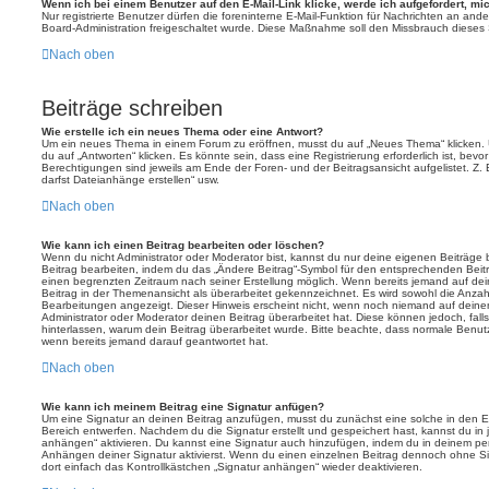
Wenn ich bei einem Benutzer auf den E-Mail-Link klicke, werde ich aufgefordert, m
Nur registrierte Benutzer dürfen die foreninterne E-Mail-Funktion für Nachrichten an ande
Board-Administration freigeschaltet wurde. Diese Maßnahme soll den Missbrauch dieses
Nach oben
Beiträge schreiben
Wie erstelle ich ein neues Thema oder eine Antwort?
Um ein neues Thema in einem Forum zu eröffnen, musst du auf „Neues Thema“ klicken. 
du auf „Antworten“ klicken. Es könnte sein, dass eine Registrierung erforderlich ist, bev
Berechtigungen sind jeweils am Ende der Foren- und der Beitragsansicht aufgelistet. Z. 
darfst Dateianhänge erstellen“ usw.
Nach oben
Wie kann ich einen Beitrag bearbeiten oder löschen?
Wenn du nicht Administrator oder Moderator bist, kannst du nur deine eigenen Beiträge
Beitrag bearbeiten, indem du das „Ändere Beitrag“-Symbol für den entsprechenden Beitrag 
einen begrenzten Zeitraum nach seiner Erstellung möglich. Wenn bereits jemand auf dein
Beitrag in der Themenansicht als überarbeitet gekennzeichnet. Es wird sowohl die Anzahl
Bearbeitungen angezeigt. Dieser Hinweis erscheint nicht, wenn noch niemand auf deine
Administrator oder Moderator deinen Beitrag überarbeitet hat. Diese können jedoch, falls 
hinterlassen, warum dein Beitrag überarbeitet wurde. Bitte beachte, dass normale Benut
wenn bereits jemand darauf geantwortet hat.
Nach oben
Wie kann ich meinem Beitrag eine Signatur anfügen?
Um eine Signatur an deinen Beitrag anzufügen, musst du zunächst eine solche in den E
Bereich entwerfen. Nachdem du die Signatur erstellt und gespeichert hast, kannst du in
anhängen“ aktivieren. Du kannst eine Signatur auch hinzufügen, indem du in deinem p
Anhängen deiner Signatur aktivierst. Wenn du einen einzelnen Beitrag dennoch ohne Si
dort einfach das Kontrollkästchen „Signatur anhängen“ wieder deaktivieren.