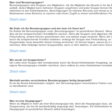
Was sind Benutzergruppen?
Benutzergruppen sind Gruppen von Mitgliedern, die die Mitglieder des Boards in für die 
aufteilt. Jedes Mitglied kann mehreren Gruppen angehören und jeder Gruppe können Be
erleichtert es den Administratoren, Berechtigungen für mehrere Benutzer auf einmal zu 
Moderatoren eines Bereichs zu machen oder ihnen Zugriff zu einem nichtöffentlichen F
Nach oben
Wo finde ich die Benutzergruppen und wie trete ich ihnen bei?
Du findest die Benutzergruppen unter „Benutzergruppen“ im persönlichen Bereich. Wenn 
dies mit der entsprechenden Schaltfläche machen. Nicht alle Gruppen sind allgemein offe
Freischaltung, andere können geschlossen sein und weitere sogar versteckt. Wenn die Gr
durch die entsprechende Funktion beitreten; verlangt die Gruppe eine Freischaltung, so 
Gruppenleiter muss daraufhin deinen Antrag annehmen. Er könnte fragen, warum du i
möchtest. Bitte belästige keinen Gruppenleiter, wenn er dich ablehnt, er wird einen Gru
Nach oben
Wie werde ich Gruppenleiter?
Der Leiter einer Gruppe wird normalerweise durch die Board-Administration festgelegt, w
eigene Benutzergruppe erstellen möchtest, dann solltest du einen Administrator kontakti
Nach oben
Weshalb werden verschiedene Benutzergruppen farbig dargestellt?
Es ist der Board-Administration möglich, den Benutzergruppen verschiedene Farben zuzut
zu identifizieren sind.
Nach oben
Was ist eine Hauptgruppe?
Wenn du Mitglied in mehr als einer Benutzergruppe bist, dient die Hauptgruppe dazu, 
Gruppenrang, der bei dir standardmäßig angezeigt wird, festzulegen. Ein Administrator 
Hauptgruppe im persönlichen Bereich selbst festzulegen.