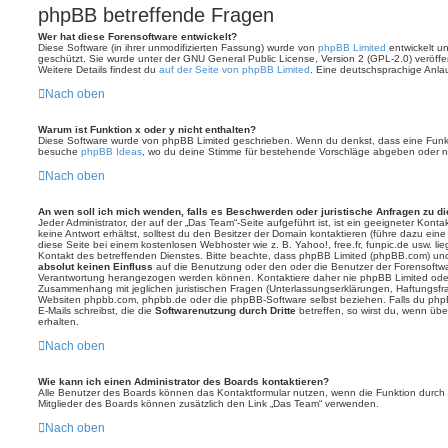
phpBB betreffende Fragen
Wer hat diese Forensoftware entwickelt?
Diese Software (in ihrer unmodifizierten Fassung) wurde von
phpBB Limited
entwickelt und
geschützt. Sie wurde unter der GNU General Public License, Version 2 (GPL-2.0) veröffen
Weitere Details findest du
auf der Seite von phpBB Limited
. Eine deutschsprachige Anlauf
Nach oben
Warum ist Funktion x oder y nicht enthalten?
Diese Software wurde von phpBB Limited geschrieben. Wenn du denkst, dass eine Funkt
besuche
phpBB Ideas
, wo du deine Stimme für bestehende Vorschläge abgeben oder n
Nach oben
An wen soll ich mich wenden, falls es Beschwerden oder juristische Anfragen zu d
Jeder Administrator, der auf der „Das Team“-Seite aufgeführt ist, ist ein geeigneter Kon
keine Antwort erhältst, solltest du den Besitzer der Domain kontaktieren (führe dazu ein
diese Seite bei einem kostenlosen Webhoster wie z. B. Yahoo!, free.fr, funpic.de usw. l
Kontakt des betreffenden Dienstes. Bitte beachte, dass phpBB Limited (phpBB.com) u
absolut keinen Einfluss
auf die Benutzung oder den oder die Benutzer der Forensoftwa
Verantwortung herangezogen werden können. Kontaktiere daher nie phpBB Limited oder
Zusammenhang mit jeglichen juristischen Fragen (Unterlassungserklärungen, Haftungsfr
Websiten phpbb.com, phpbb.de oder die phpBB-Software selbst beziehen. Falls du php
E-Mails schreibst, die die
Softwarenutzung durch Dritte
betreffen, so wirst du, wenn üb
erhalten.
Nach oben
Wie kann ich einen Administrator des Boards kontaktieren?
Alle Benutzer des Boards können das Kontaktformular nutzen, wenn die Funktion durch di
Mitglieder des Boards können zusätzlich den Link „Das Team“ verwenden.
Nach oben