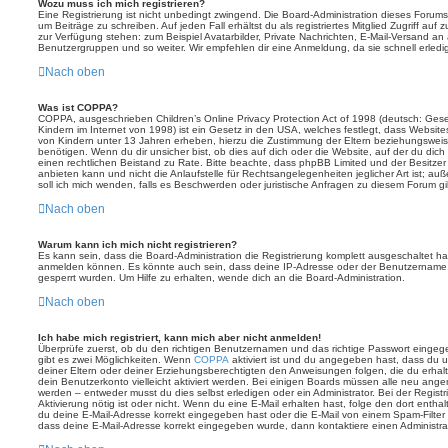
Wozu muss ich mich registrieren?
Eine Registrierung ist nicht unbedingt zwingend. Die Board-Administration dieses Forums 
um Beiträge zu schreiben. Auf jeden Fall erhältst du als registriertes Mitglied Zugriff auf
zur Verfügung stehen: zum Beispiel Avatarbilder, Private Nachrichten, E-Mail-Versand an an
Benutzergruppen und so weiter. Wir empfehlen dir eine Anmeldung, da sie schnell erledigt i
Nach oben
Was ist COPPA?
COPPA, ausgeschrieben Children’s Online Privacy Protection Act of 1998 (deutsch: Ges
Kindern im Internet von 1998) ist ein Gesetz in den USA, welches festlegt, dass Website
von Kindern unter 13 Jahren erheben, hierzu die Zustimmung der Eltern beziehungswei
benötigen. Wenn du dir unsicher bist, ob dies auf dich oder die Website, auf der du dich zu
einen rechtlichen Beistand zu Rate. Bitte beachte, dass phpBB Limited und der Besitze
anbieten kann und nicht die Anlaufstelle für Rechtsangelegenheiten jeglicher Art ist; au
soll ich mich wenden, falls es Beschwerden oder juristische Anfragen zu diesem Forum g
Nach oben
Warum kann ich mich nicht registrieren?
Es kann sein, dass die Board-Administration die Registrierung komplett ausgeschaltet h
anmelden können. Es könnte auch sein, dass deine IP-Adresse oder der Benutzername, m
gesperrt wurden. Um Hilfe zu erhalten, wende dich an die Board-Administration.
Nach oben
Ich habe mich registriert, kann mich aber nicht anmelden!
Überprüfe zuerst, ob du den richtigen Benutzernamen und das richtige Passwort einge
gibt es zwei Möglichkeiten. Wenn
COPPA
aktiviert ist und du angegeben hast, dass du un
deiner Eltern oder deiner Erziehungsberechtigten den Anweisungen folgen, die du erhalte
dein Benutzerkonto vielleicht aktiviert werden. Bei einigen Boards müssen alle neu angem
werden – entweder musst du dies selbst erledigen oder ein Administrator. Bei der Registri
Aktivierung nötig ist oder nicht. Wenn du eine E-Mail erhalten hast, folge den dort ent
du deine E-Mail-Adresse korrekt eingegeben hast oder die E-Mail von einem Spam-Filter b
dass deine E-Mail-Adresse korrekt eingegeben wurde, dann kontaktiere einen Administrat