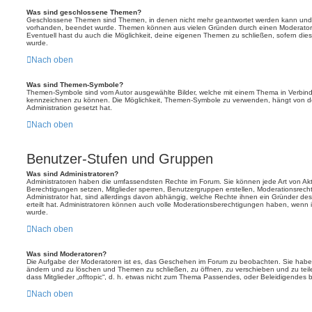
Was sind geschlossene Themen?
Geschlossene Themen sind Themen, in denen nicht mehr geantwortet werden kann und b
vorhanden, beendet wurde. Themen können aus vielen Gründen durch einen Moderator o
Eventuell hast du auch die Möglichkeit, deine eigenen Themen zu schließen, sofern dies
wurde.
Nach oben
Was sind Themen-Symbole?
Themen-Symbole sind vom Autor ausgewählte Bilder, welche mit einem Thema in Verbin
kennzeichnen zu können. Die Möglichkeit, Themen-Symbole zu verwenden, hängt von de
Administration gesetzt hat.
Nach oben
Benutzer-Stufen und Gruppen
Was sind Administratoren?
Administratoren haben die umfassendsten Rechte im Forum. Sie können jede Art von Akt
Berechtigungen setzen, Mitglieder sperren, Benutzergruppen erstellen, Moderationsrech
Administrator hat, sind allerdings davon abhängig, welche Rechte ihnen ein Gründer des
erteilt hat. Administratoren können auch volle Moderationsberechtigungen haben, wenn 
wurde.
Nach oben
Was sind Moderatoren?
Die Aufgabe der Moderatoren ist es, das Geschehen im Forum zu beobachten. Sie haben
ändern und zu löschen und Themen zu schließen, zu öffnen, zu verschieben und zu teil
dass Mitglieder „offtopic“, d. h. etwas nicht zum Thema Passendes, oder Beleidigendes 
Nach oben