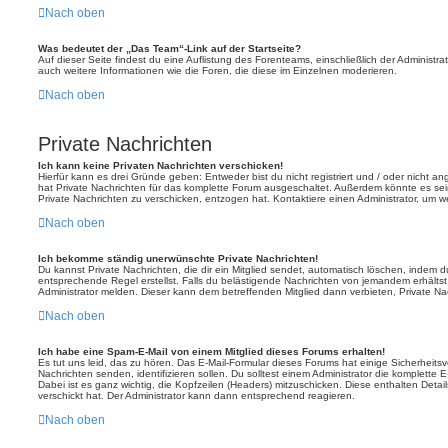
Nach oben
Was bedeutet der „Das Team“-Link auf der Startseite?
Auf dieser Seite findest du eine Auflistung des Forenteams, einschließlich der Administra
auch weitere Informationen wie die Foren, die diese im Einzelnen moderieren.
Nach oben
Private Nachrichten
Ich kann keine Privaten Nachrichten verschicken!
Hierfür kann es drei Gründe geben: Entweder bist du nicht registriert und / oder nicht a
hat Private Nachrichten für das komplette Forum ausgeschaltet. Außerdem könnte es sein
Private Nachrichten zu verschicken, entzogen hat. Kontaktiere einen Administrator, um we
Nach oben
Ich bekomme ständig unerwünschte Private Nachrichten!
Du kannst Private Nachrichten, die dir ein Mitglied sendet, automatisch löschen, indem 
entsprechende Regel erstellst. Falls du belästigende Nachrichten von jemandem erhälts
Administrator melden. Dieser kann dem betreffenden Mitglied dann verbieten, Private N
Nach oben
Ich habe eine Spam-E-Mail von einem Mitglied dieses Forums erhalten!
Es tut uns leid, das zu hören. Das E-Mail-Formular dieses Forums hat einige Sicherheits
Nachrichten senden, identifizieren sollen. Du solltest einem Administrator die komplette 
Dabei ist es ganz wichtig, die Kopfzeilen (Headers) mitzuschicken. Diese enthalten Detai
verschickt hat. Der Administrator kann dann entsprechend reagieren.
Nach oben