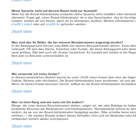
Meine Sprache steht auf diesem Board nicht zur Auswahl!
Meist hat die Board-Administration entweder deine Sprache nicht installiert oder nieman
übersetzt. Frage ggf. einen Board-Administrator, ob er das Sprachpaket, das du benötigst,
existiert, würden wir uns freuen, wenn du es übersetzen würdest. Weitere Informatione
phpBB Limited
oder auf
phpBB.de
gefunden werden.
Nach oben
Was sind das für Bilder, die bei meinem Benutzernamen angezeigt werden?
In der Beitragsansicht können zwei Bilder bei deinem Benutzernamen stehen. Eines diese
verknüpft: Oft sind dies Sterne, Kästchen oder Punkte, die deine Beitragszahl oder de
meist größere, Bild wird auch als „Avatar“ bezeichnet. Es handelt sich hierbei in der Reg
Benutzer zu Benutzer unterschiedlich ist.
Nach oben
Wie verwende ich einen Avatar?
In deinem persönlichen Bereich kannst du unter „Profil“ einen Avatar über eine der folg
Galerie, Remote oder Hochladen. Die Board-Administration kann bestimmen, ob und wie
Wenn du keinen Avatar benutzen kannst, solltest du die Board-Administration kontaktier
Nach oben
Was ist mein Rang und wie kann ich ihn ändern?
Ränge, die unter deinem Benutzernamen stehen, zeigen an, wie viele Beiträge du bislang e
bestimmte Benutzer wie Moderatoren und Administratoren. Normalerweise kannst du den 
ändern, da sie von der Board-Administration festgelegt wurden. Bitte schreibe keine si
erhöhen — die meisten Boards dulden dieses Verhalten nicht und ein Moderator oder Adm
Umständen einfach wieder zurücksetzen.
Nach oben