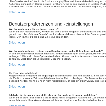
„Alle Cookies löschen“ löscht die Cookies, die phpBB erstellt hat und die dafür sorgen, 
Außerdem ermöglichen Cookies einige Funktionen, wie beispielsweise den „Gelesen“-Stat
Administration aktiviert wurden. Wenn du Probleme bei der An- oder Abmeldung hast, ka
Nach oben
Benutzerpräferenzen und -einstellungen
Wie kann ich meine Einstellungen ändern?
Wenn du dich registriert hast, werden alle deine Einstellungen in der Datenbank des Bo
gehe in den „Persönlichen Bereich“; der Link dazu wird meist oben auf der Seite ange
klickst. Dort kannst du alle deine Einstellungen ändern.
Nach oben
Wie kann ich verhindern, dass mein Benutzername in der Online-Liste auftaucht?
In deinem persönlichen Bereich findest du in den Einstellungen eine Option „Meinen On
verbergen“. Wenn du diese Option einschaltest, können nur Administratoren, Moderatore
sehen. Du wirst dann als unsichtbarer Besucher gezählt.
Nach oben
Die Forenuhr geht falsch!
Möglicherweise entspricht die angezeigte Zeit nicht deiner eigenen Zeitzone. In diesem Fa
die für dich passende Zeitzone (Mitteleuropäische Zeit, ...) festlegen. Die Zeitzone kann
geändert werden. Wenn du noch nicht registriert bist, ist dies ein guter Grund, dies jetzt 
Nach oben
Ich habe die Zeitzone eingestellt, aber die Forenuhr geht immer noch falsch!
Wenn du dir sicher bist, dass du die Zeitzone richtig eingestellt hast und die Zeit trotzde
vermutlich falsch. Kontaktiere einen Administrator, damit er das Problem beheben kann.
Nach oben