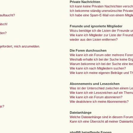
Private Nachrichten
Ich kann keine Privaten Nachrichten versch
Ich bekomme ständig unerwünschte Private
auftaucht?
Ich habe eine Spam-E-Mail von einem Mitgli
alsch!
Freunde und ignorierte Mitglieder
Wozu benötige ich die Listen der Freunde un
rden?
Wie kann ich Mitglieder zur Liste der Freund
wieder aus den Listen entfernen?
fgefordert, mich anzumelden.
Die Foren durchsuchen
Wie kann ich ein Forum oder mehrere For
Weshalb erhalte ich bei der Suche keine Er
Warum bekomme ich bei der Suche eine lee
Wie kann ich nach Mitgliedern suchen?
Wie kann ich meine eigenen Beiträge und T
Abonnements und Lesezeichen
Was ist der Unterschied zwischen einem L
Wie kann ich ein Lesezeichen auf ein Them
Wie kann ich ein Forum abonnieren?
Wie deaktiviere ich meine Abonnements?
gs?
Dateianhänge
Welche Dateianhänge sind in diesem Forum
Kann ich eine Übersicht all meiner Dateian
phpBB betreffende Fragen