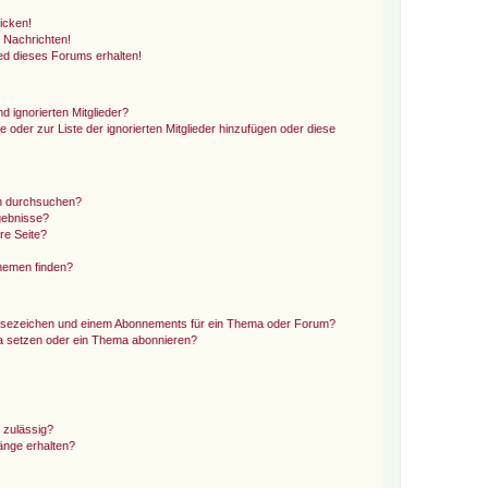
icken!
 Nachrichten!
ed dieses Forums erhalten!
d ignorierten Mitglieder?
e oder zur Liste der ignorierten Mitglieder hinzufügen oder diese
en durchsuchen?
gebnisse?
re Seite?
hemen finden?
esezeichen und einem Abonnements für ein Thema oder Forum?
a setzen oder ein Thema abonnieren?
 zulässig?
hänge erhalten?