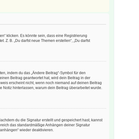
n“ klicken. Es könnte sein, dass eine Registrierung
t. Z. B. „Du darfst neue Themen erstellen“, „Du darfst
iten, indem du das „Ändere Beitrag“-Symbol für den
inen Beitrag geantwortet hat, wird dein Beitrag in der
nweis erscheint nicht, wenn noch niemand auf deinen Beitrag
ne Notiz hinterlassen, warum dein Beitrag überarbeitet wurde.
chdem du die Signatur erstellt und gespeichert hast, kannst
Bereich das standardmäßige Anhängen deiner Signatur
r anhängen“ wieder deaktivieren.