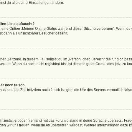
nst du alle deine Einstellungen ändern.
ine-Liste auftaucht?
n eine Option „Meinen Online-Status während dieser Sitzung verbergen“. Wenn du d
st dann als unsichtbarer Besucher gezählt.
en Zeitzone. In diesem Fall solltest du im „Persönlichen Bereich“ die für dich passe
den. Wenn du noch nicht registriert bist, ist dies ein guter Grund, dies jetzt zu tun
mer noch falsch!
t hast und die Zeit trotzdem noch falsch ist, geht die Uhr des Servers vermutlich fal
t installiert oder niemand hat das Forum bislang in deine Sprache übersetzt. Frag
, würden wir uns freuen, wenn du es übersetzen würdest. Weitere Informationen dazu