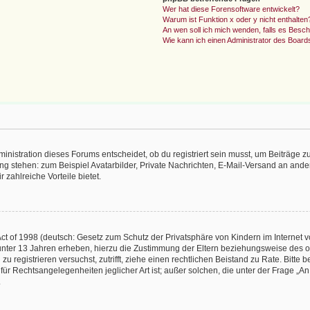
Wer hat diese Forensoftware entwickelt?
Warum ist Funktion x oder y nicht enthalten
An wen soll ich mich wenden, falls es Besc
Wie kann ich einen Administrator des Board
istration dieses Forums entscheidet, ob du registriert sein musst, um Beiträge zu s
ung stehen: zum Beispiel Avatarbilder, Private Nachrichten, E-Mail-Versand an ander
 zahlreiche Vorteile bietet.
t of 1998 (deutsch: Gesetz zum Schutz der Privatsphäre von Kindern im Internet vo
unter 13 Jahren erheben, hierzu die Zustimmung der Eltern beziehungsweise des o
h zu registrieren versuchst, zutrifft, ziehe einen rechtlichen Beistand zu Rate. Bit
für Rechtsangelegenheiten jeglicher Art ist; außer solchen, die unter der Frage „
.