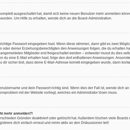
g komplett ausgeschaltet hat, damit sich keine neuen Benutzer mehr anmelden könn
 wurden. Um Hilfe zu erhalten, wende dich an die Board-Administration.
 richtige Passwort eingegeben hast. Wenn diese stimmen, dann gibt es zwei Mögl
tern oder deiner Erziehungsberechtigten den Anweisungen folgen, die du erhalten ha
u angemeldeten Mitglieder erst freigeschaltet werden – entweder musst du dies selbs
. Wenn du eine E-Mail erhalten hast, folge den dort enthaltenen Anweisungen. Ansons
 dir sicher bist, dass deine E-Mail-Adresse korrekt eingegeben wurde, dann kontak
Benutzername und dein Passwort richtig sind. Wenn dies der Fall ist, wende dich a
ionsproblem mit der Website vorliegt, welches ein Administrator lösen muss.
icht mehr anmelden?!
erschieden Gründen deaktiviert oder gelöscht hat. Außerdem löschen viele Boards r
triere dich einfach erneut und nimm aktiv an den Diskussionen teil!