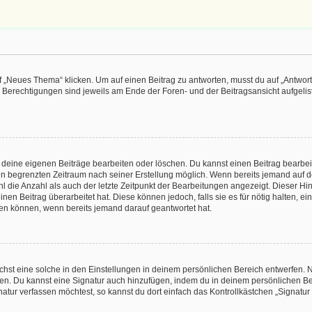
„Neues Thema“ klicken. Um auf einen Beitrag zu antworten, musst du auf „Antworte
e Berechtigungen sind jeweils am Ende der Foren- und der Beitragsansicht aufgeliste
r deine eigenen Beiträge bearbeiten oder löschen. Du kannst einen Beitrag bearbe
inen begrenzten Zeitraum nach seiner Erstellung möglich. Wenn bereits jemand auf de
 die Anzahl als auch der letzte Zeitpunkt der Bearbeitungen angezeigt. Dieser Hi
en Beitrag überarbeitet hat. Diese können jedoch, falls sie es für nötig halten, ei
hen können, wenn bereits jemand darauf geantwortet hat.
st eine solche in den Einstellungen in deinem persönlichen Bereich entwerfen. Na
eren. Du kannst eine Signatur auch hinzufügen, indem du in deinem persönlichen 
atur verfassen möchtest, so kannst du dort einfach das Kontrollkästchen „Signatu