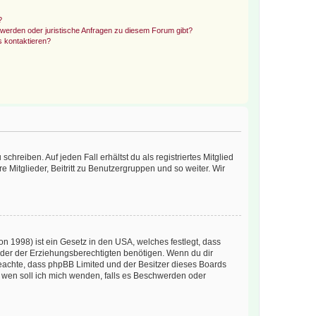
?
hwerden oder juristische Anfragen zu diesem Forum gibt?
s kontaktieren?
chreiben. Auf jeden Fall erhältst du als registriertes Mitglied
e Mitglieder, Beitritt zu Benutzergruppen und so weiter. Wir
n 1998) ist ein Gesetz in den USA, welches festlegt, dass
der der Erziehungsberechtigten benötigen. Wenn du dir
te beachte, dass phpBB Limited und der Besitzer dieses Boards
An wen soll ich mich wenden, falls es Beschwerden oder