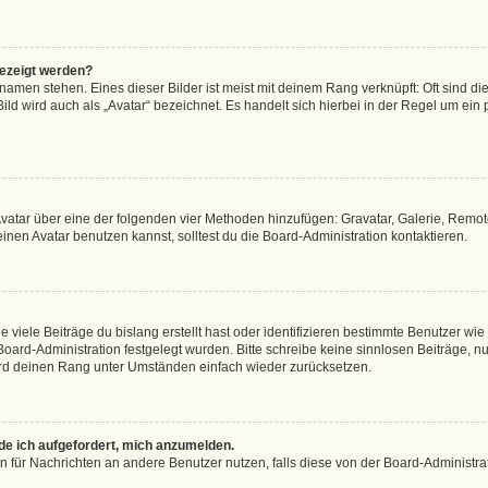
gezeigt werden?
amen stehen. Eines dieser Bilder ist meist mit deinem Rang verknüpft: Oft sind di
ld wird auch als „Avatar“ bezeichnet. Es handelt sich hierbei in der Regel um ein
 Avatar über eine der folgenden vier Methoden hinzufügen: Gravatar, Galerie, Rem
en Avatar benutzen kannst, solltest du die Board-Administration kontaktieren.
viele Beiträge du bislang erstellt hast oder identifizieren bestimmte Benutzer w
 Board-Administration festgelegt wurden. Bitte schreibe keine sinnlosen Beiträge
wird deinen Rang unter Umständen einfach wieder zurücksetzen.
rde ich aufgefordert, mich anzumelden.
ion für Nachrichten an andere Benutzer nutzen, falls diese von der Board-Administ