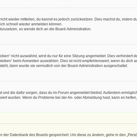
 nicht wieder mitteilen, du kannst es jedoch zurücksetzen. Dies machst du, indem 
 dich schnell wieder anmelden können.
ückzusetzen, so wende dich an die Board-Administration.
en“ nicht auswählst, wirst du nur für eine Sitzung angemeldet. Dies verhindert 
leiben“ beim Anmelden auswählen. Dies ist nicht empfehlenswert, wenn du dich an
 steht, dann wurde sie vermutlich von der Board-Administration ausgeschaltet.
 hat und die dafür sorgen, dass du im Forum angemeldet bleibst. Außerdem ermögli
tiviert wurden. Wenn du Probleme bei der An- oder Abmeldung hast, kann es helfen
n in der Datenbank des Boards gespeichert. Um diese zu ändern, gehe in den „Persö