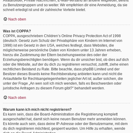
Avatarbilder, Private Nachrichten, E-Mail-Versand an andere Mitglieder, Beitritt
zu Benutzergruppen und so weiter. Wir empfehlen dir eine Anmeldung, da sie
schnell erledigt ist und dir zahlreiche Vorteile bietet.
Nach oben
Was ist COPPA?
COPPA, ausgeschrieben Children’s Online Privacy Protection Act of 1998
(deutsch: Gesetz zum Schutz der Privatsphäre von Kindern im Internet von
1998) ist ein Gesetz in den USA, welches festlegt, dass Websites, die
möglicherweise persönliche Daten von Kindern unter 13 Jahren erheben,
hierzu die Zustimmung der Eltern beziehungsweise des oder der
Erziehungsberechtigten benötigen. Wenn du dir unsicher bist, ob dies auf dich
oder die Website, auf der du dich zu registrieren versuchst, zutrifft, ziehe einen
rechtlichen Beistand zu Rate. Bitte beachte, dass phpBB Limited und der
Besitzer dieses Boards keine Rechtsberatung anbieten kann und nicht die
Anlaufstelle für Rechtsangelegenheiten jeglicher Art ist; außer solchen, die
unter der Frage „An wen soll ich mich wenden, falls es Beschwerden oder
juristische Anfragen zu diesem Forum gibt?“ behandelt werden.
Nach oben
Warum kann ich mich nicht registrieren?
Es kann sein, dass die Board-Administration die Registrierung komplett
ausgeschaltet hat, damit sich keine neuen Benutzer mehr anmelden können.
Es könnte auch sein, dass deine IP-Adresse oder der Benutzername, mit dem
du dich registrieren möchtest, gesperrt wurden. Um Hilfe zu erhalten, wende