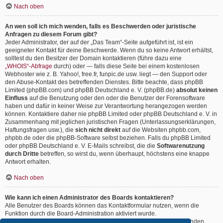
Nach oben
An wen soll ich mich wenden, falls es Beschwerden oder juristische
Anfragen zu diesem Forum gibt?
Jeder Administrator, der auf der „Das Team“-Seite aufgeführt ist, ist ein
geeigneter Kontakt für deine Beschwerde. Wenn du so keine Antwort erhältst,
solltest du den Besitzer der Domain kontaktieren (führe dazu eine
„WHOIS“-Abfrage
durch) oder — falls diese Seite bei einem kostenlosen
Webhoster wie z. B. Yahoo!, free.fr, funpic.de usw. liegt — den Support oder
den Abuse-Kontakt des betreffenden Dienstes. Bitte beachte, dass phpBB
Limited (phpBB.com) und phpBB Deutschland e. V. (phpBB.de)
absolut keinen
Einfluss
auf die Benutzung oder den oder die Benutzer der Forensoftware
haben und dafür in keiner Weise zur Verantwortung herangezogen werden
können. Kontaktiere daher nie phpBB Limited oder phpBB Deutschland e. V. in
Zusammenhang mit jeglichen juristischen Fragen (Unterlassungserklärungen,
Haftungsfragen usw.), die
sich nicht direkt
auf die Websiten phpbb.com,
phpbb.de oder die phpBB-Software selbst beziehen. Falls du phpBB Limited
oder phpBB Deutschland e. V. E-Mails schreibst, die die
Softwarenutzung
durch Dritte
betreffen, so wirst du, wenn überhaupt, höchstens eine knappe
Antwort erhalten.
Nach oben
Wie kann ich einen Administrator des Boards kontaktieren?
Alle Benutzer des Boards können das Kontaktformular nutzen, wenn die
Funktion durch die Board-Administration aktiviert wurde.
Mitglieder des Boards können zusätzlich den Link „Das Team“ verwenden.