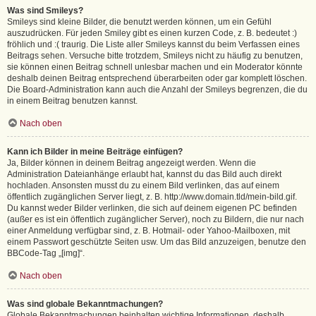
Was sind Smileys?
Smileys sind kleine Bilder, die benutzt werden können, um ein Gefühl
auszudrücken. Für jeden Smiley gibt es einen kurzen Code, z. B. bedeutet :)
fröhlich und :( traurig. Die Liste aller Smileys kannst du beim Verfassen eines
Beitrags sehen. Versuche bitte trotzdem, Smileys nicht zu häufig zu benutzen,
sie können einen Beitrag schnell unlesbar machen und ein Moderator könnte
deshalb deinen Beitrag entsprechend überarbeiten oder gar komplett löschen.
Die Board-Administration kann auch die Anzahl der Smileys begrenzen, die du
in einem Beitrag benutzen kannst.
Nach oben
Kann ich Bilder in meine Beiträge einfügen?
Ja, Bilder können in deinem Beitrag angezeigt werden. Wenn die
Administration Dateianhänge erlaubt hat, kannst du das Bild auch direkt
hochladen. Ansonsten musst du zu einem Bild verlinken, das auf einem
öffentlich zugänglichen Server liegt, z. B. http://www.domain.tld/mein-bild.gif.
Du kannst weder Bilder verlinken, die sich auf deinem eigenen PC befinden
(außer es ist ein öffentlich zugänglicher Server), noch zu Bildern, die nur nach
einer Anmeldung verfügbar sind, z. B. Hotmail- oder Yahoo-Mailboxen, mit
einem Passwort geschützte Seiten usw. Um das Bild anzuzeigen, benutze den
BBCode-Tag „[img]“.
Nach oben
Was sind globale Bekanntmachungen?
Globale Bekanntmachungen beinhalten wichtige Informationen, deshalb