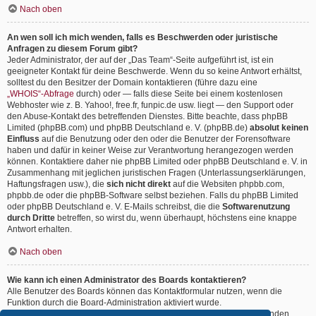
Nach oben
An wen soll ich mich wenden, falls es Beschwerden oder juristische
Anfragen zu diesem Forum gibt?
Jeder Administrator, der auf der „Das Team“-Seite aufgeführt ist, ist ein
geeigneter Kontakt für deine Beschwerde. Wenn du so keine Antwort erhältst,
solltest du den Besitzer der Domain kontaktieren (führe dazu eine
„WHOIS“-Abfrage
durch) oder — falls diese Seite bei einem kostenlosen
Webhoster wie z. B. Yahoo!, free.fr, funpic.de usw. liegt — den Support oder
den Abuse-Kontakt des betreffenden Dienstes. Bitte beachte, dass phpBB
Limited (phpBB.com) und phpBB Deutschland e. V. (phpBB.de)
absolut keinen
Einfluss
auf die Benutzung oder den oder die Benutzer der Forensoftware
haben und dafür in keiner Weise zur Verantwortung herangezogen werden
können. Kontaktiere daher nie phpBB Limited oder phpBB Deutschland e. V. in
Zusammenhang mit jeglichen juristischen Fragen (Unterlassungserklärungen,
Haftungsfragen usw.), die
sich nicht direkt
auf die Websiten phpbb.com,
phpbb.de oder die phpBB-Software selbst beziehen. Falls du phpBB Limited
oder phpBB Deutschland e. V. E-Mails schreibst, die die
Softwarenutzung
durch Dritte
betreffen, so wirst du, wenn überhaupt, höchstens eine knappe
Antwort erhalten.
Nach oben
Wie kann ich einen Administrator des Boards kontaktieren?
Alle Benutzer des Boards können das Kontaktformular nutzen, wenn die
Funktion durch die Board-Administration aktiviert wurde.
Mitglieder des Boards können zusätzlich den Link „Das Team“ verwenden.