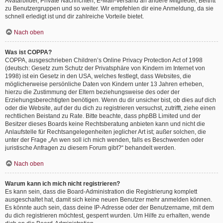
Avatarbilder, Private Nachrichten, E-Mail-Versand an andere Mitglieder, Beitritt
zu Benutzergruppen und so weiter. Wir empfehlen dir eine Anmeldung, da sie
schnell erledigt ist und dir zahlreiche Vorteile bietet.
Nach oben
Was ist COPPA?
COPPA, ausgeschrieben Children’s Online Privacy Protection Act of 1998
(deutsch: Gesetz zum Schutz der Privatsphäre von Kindern im Internet von
1998) ist ein Gesetz in den USA, welches festlegt, dass Websites, die
möglicherweise persönliche Daten von Kindern unter 13 Jahren erheben,
hierzu die Zustimmung der Eltern beziehungsweise des oder der
Erziehungsberechtigten benötigen. Wenn du dir unsicher bist, ob dies auf dich
oder die Website, auf der du dich zu registrieren versuchst, zutrifft, ziehe einen
rechtlichen Beistand zu Rate. Bitte beachte, dass phpBB Limited und der
Besitzer dieses Boards keine Rechtsberatung anbieten kann und nicht die
Anlaufstelle für Rechtsangelegenheiten jeglicher Art ist; außer solchen, die
unter der Frage „An wen soll ich mich wenden, falls es Beschwerden oder
juristische Anfragen zu diesem Forum gibt?“ behandelt werden.
Nach oben
Warum kann ich mich nicht registrieren?
Es kann sein, dass die Board-Administration die Registrierung komplett
ausgeschaltet hat, damit sich keine neuen Benutzer mehr anmelden können.
Es könnte auch sein, dass deine IP-Adresse oder der Benutzername, mit dem
du dich registrieren möchtest, gesperrt wurden. Um Hilfe zu erhalten, wende