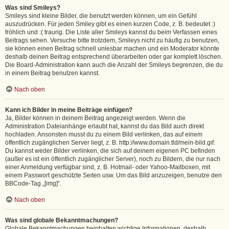
Was sind Smileys?
Smileys sind kleine Bilder, die benutzt werden können, um ein Gefühl
auszudrücken. Für jeden Smiley gibt es einen kurzen Code, z. B. bedeutet :)
fröhlich und :( traurig. Die Liste aller Smileys kannst du beim Verfassen eines
Beitrags sehen. Versuche bitte trotzdem, Smileys nicht zu häufig zu benutzen,
sie können einen Beitrag schnell unlesbar machen und ein Moderator könnte
deshalb deinen Beitrag entsprechend überarbeiten oder gar komplett löschen.
Die Board-Administration kann auch die Anzahl der Smileys begrenzen, die du
in einem Beitrag benutzen kannst.
Nach oben
Kann ich Bilder in meine Beiträge einfügen?
Ja, Bilder können in deinem Beitrag angezeigt werden. Wenn die
Administration Dateianhänge erlaubt hat, kannst du das Bild auch direkt
hochladen. Ansonsten musst du zu einem Bild verlinken, das auf einem
öffentlich zugänglichen Server liegt, z. B. http://www.domain.tld/mein-bild.gif.
Du kannst weder Bilder verlinken, die sich auf deinem eigenen PC befinden
(außer es ist ein öffentlich zugänglicher Server), noch zu Bildern, die nur nach
einer Anmeldung verfügbar sind, z. B. Hotmail- oder Yahoo-Mailboxen, mit
einem Passwort geschützte Seiten usw. Um das Bild anzuzeigen, benutze den
BBCode-Tag „[img]“.
Nach oben
Was sind globale Bekanntmachungen?
Globale Bekanntmachungen beinhalten wichtige Informationen, deshalb